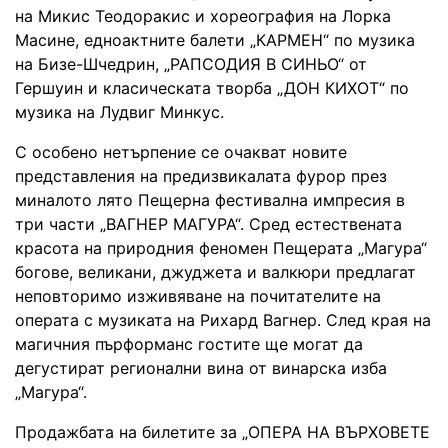
на Микис Теодоракис и хореография на Лорка
Масине, едноактните балети „КАРМЕН“ по музика
на Бизе-Шчедрин, „РАПСОДИЯ В СИНЬО“ от
Гершуин и класическата творба „ДОН КИХОТ“ по
музика на Лудвиг Минкус.
С особено нетърпение се очакват новите
представления на предизвикалата фурор през
миналото лято Пещерна фестивална импресия в
три части „ВАГНЕР МАГУРА“. Сред естествената
красота на природния феномен Пещерата „Магура“
богове, великани, джуджета и валкюри предлагат
неповторимо изживяване на почитателите на
операта с музиката на Рихард Вагнер. След края на
магичния пърформанс гостите ще могат да
дегустират регионални вина от винарска изба
„Магура“.
Продажбата на билетите за „ОПЕРА НА ВЪРХОВЕТЕ