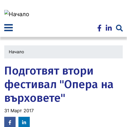
Премини
към
основното
съдържание
Начало
Подготвят втори
фестивал "Опера на
върховете"
31 Март 2017
Facebook
Linked