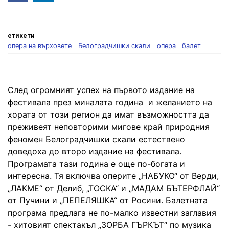
in
етикети
опера на върховете
Белоградчишки скали
опера
балет
След огромният успех на първото издание на
фестивала през миналата година и желанието на
хората от този регион да имат възможността да
преживеят неповторими мигове край природния
феномен Белоградчишки скали естествено
доведоха до второ издание на фестивала.
Програмата тази година е още по-богата и
интересна. Тя включва оперите „НАБУКО“ от Верди,
„ЛАКМЕ“ от Делиб, „ТОСКА“ и „МАДАМ БЪТЕРФЛАЙ“
от Пучини и „ПЕПЕЛЯШКА“ от Росини. Балетната
програма предлага не по-малко известни заглавия
- хитовият спектакъл „ЗОРБА ГЪРКЪТ“ по музика