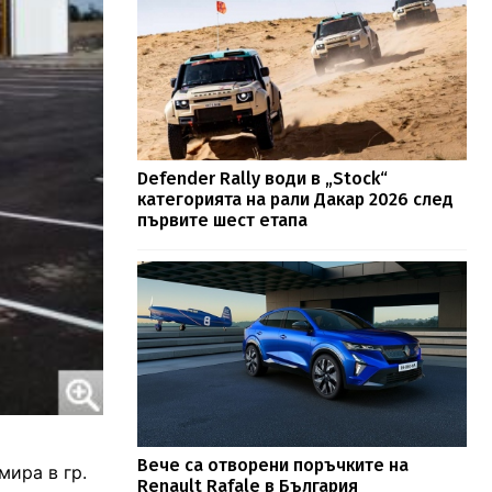
Defender Rally води в „Stock“
категорията на рали Дакар 2026 след
първите шест етапа
Вече са отворени поръчките на
мира в гр.
Renault Rafale в България