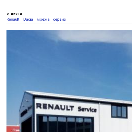
етикети
Renault
Dacia
мрежа
сервиз