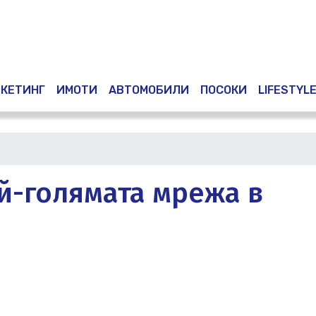
Премини
към
основното
съдържание
КЕТИНГ
ИМОТИ
АВТОМОБИЛИ
ПОСОКИ
LIFESTYL
най-голямата мрежа в