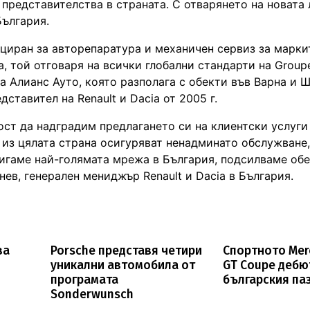
представителства в страната. С отварянето на новата
България.
циран за авторепаратура и механичен сервиз за маркит
, той отговаря на всички глобални стандарти на Groupe
а Алианс Ауто, която разполага с обекти във Варна и 
ставител на Renault и Dacia от 2005 г.
ст да надградим предлагането си на клиентски услуги
 из цялата страна осигуряват ненадминато обслужване,
стигаме най-голямата мрежа в България, подсилваме о
нев, генерален мениджър Renault и Dacia в България.
за
Porsche представя четири
Спортното Me
уникални автомобила от
GT Coupe дебю
програмата
българския па
Sonderwunsch