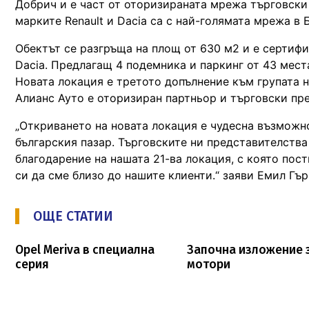
Добрич и е част от оторизираната мрежа търговски 
марките Renault и Dacia са с най-голямата мрежа в 
Обектът се разгръща на площ от 630 м2 и е сертифи
Dacia. Предлагащ 4 подемника и паркинг от 43 места
Новата локация е третото допълнение към групата н
Алианс Ауто е оторизиран партньор и търговски пред
„Откриването на новата локация е чудесна възможно
българския пазар. Търговските ни представителства
благодарение на нашата 21-ва локация, с която по
си да сме близо до нашите клиенти.“ заяви Емил Гър
ОЩЕ СТАТИИ
Opel Meriva в специална
Започна изложение 
серия
мотори