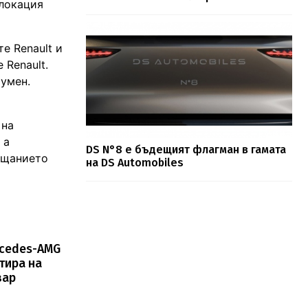
 локация
е Renault и
 Renault.
Шумен.
 на
 а
DS N°8 e бъдещият флагман в гамата
бещанието
на DS Automobiles
rcedes-AMG
тира на
зар