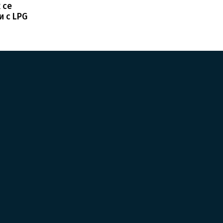
 се
и с LPG