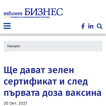
Премини
към
основното
съдържание
Начало
Водеща
снимка
Ще дават зелен
сертификат и след
първата доза ваксина
20 Окт. 2021