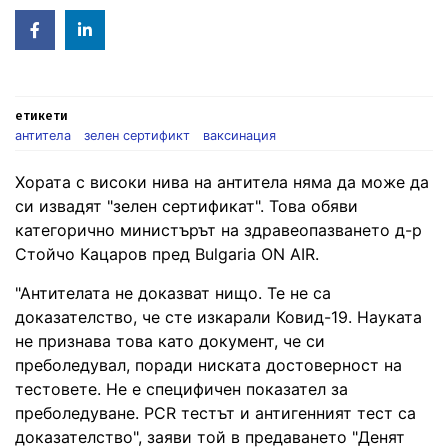
Facebook
Linked
in
етикети
антитела
зелен сертификт
ваксинация
Хората с високи нива на антитела няма да може да
си извадят "зелен сертификат". Това обяви
категорично министърът на здравеопазването д-р
Стойчо Кацаров пред Bulgaria ON AIR.
"Антителата не доказват нищо. Те не са
доказателство, че сте изкарали Ковид-19. Науката
не признава това като документ, че си
преболедувал, поради ниската достоверност на
тестовете. Не е специфичен показател за
преболедуване. PCR тестът и антигенният тест са
доказателство", заяви той в предаването "Денят