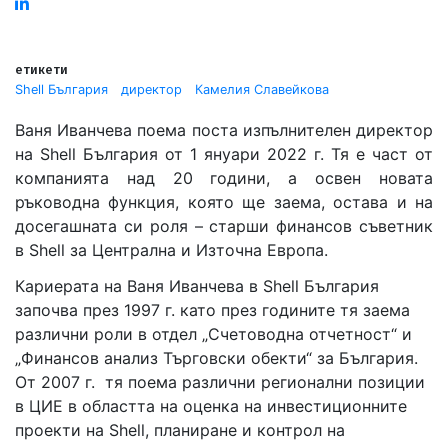
Linked
in
етикети
Shell България
директор
Камелия Славейкова
Ваня Иванчева поема поста изпълнителен директор
на Shell България от 1 януари 2022 г. Тя е част от
компанията над 20 години, а освен новата
ръководна функция, която ще заема, остава и на
досегашната си роля
– старши финансов съветник
в Shell за Централна и Източна Европа.
Кариерата на Ваня Иванчева в Shell България
започва през 1997 г. като през годините тя заема
различни роли в отдел „Счетоводна отчетност“ и
„Финансов анализ Търговски обекти“ за България.
От 2007 г. тя поема различни регионални позиции
в ЦИЕ в областта на оценка на инвестиционните
проекти на Shell, планиране и контрол на