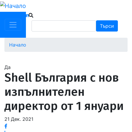
Премини
към
основното
Търси
Търси
съдържание
Начало
Водеща
снимка
Да
Shell България с нов
изпълнителен
директор от 1 януари
21 Дек. 2021
Facebook