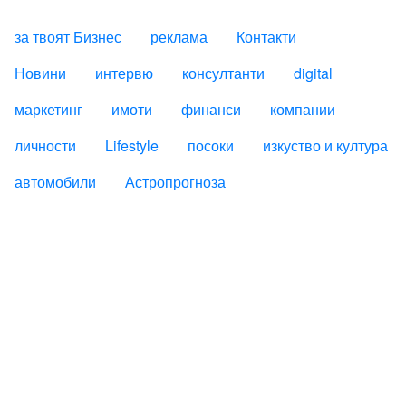
за твоят Бизнес
реклама
Контакти
FOOTER_STATII
Новини
интервю
консултанти
digital
маркетинг
имоти
финанси
компании
личности
Lifestyle
посоки
изкуство и култура
автомобили
Астропрогноза