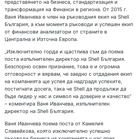
представянето на бизнеса, стандартизация и
трансформация на Финанси в региона. От 2015 г.
Ваня Иванчева е член на ръководния екип на Shell
България, а към момента ръководи и успешен екип
от финансови анализатори от страните в
Централна и Източна Европа.
„Изключително горда и щастлива съм да поема
поста изпълнителен директор на Shell България.
Безспорно освен признание, това е и огромна
отговорност и вярвам, че заедно с отдадения екип
на компанията ще успея да надградя успехите,
постигнати досега, така че Shell да продължи да
бъде лидер у нас и символ на доверие и качество“
– коментира Ваня Иванчева, изпълнителен
директор на Shell България.
Ваня Иванчева поема поста от Камелия
Славейкова, която изключително успешно
ръководи бизнеса на компанията у нас през