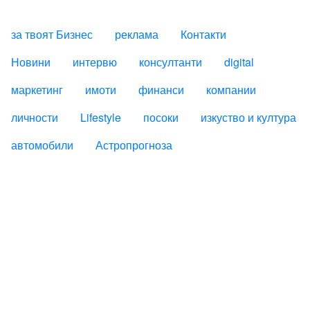
за твоят Бизнес
реклама
Контакти
FOOTER_STATII
Новини
интервю
консултанти
digital
маркетинг
имоти
финанси
компании
личности
Lifestyle
посоки
изкуство и култура
автомобили
Астропрогноза