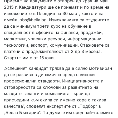
Приемът на документи е отворен до края на май
2015 г. Кандидатури ще се приемат и по време на
изложението в Пловдив на 30 март, както и на
имейл jobs@bella.bg. Изискванията са студентите
да са минимум трети курс на обучение в
специалност в сферите на финанси, продажби,
маркетинг, човешки ресурси, информационни
технологии, експорт, комуникации. Стажовете са
платени с продължителност от 2 до 3 месеца.
Стартът им е от 15 юни.
„Успешният кандидат трябва да е силно мотивиран
да се развива в динамична среда с високи
професионални стандарти. Инициативността и
отговорността са ключови за развитието на
младите таланти и компанията търси да
присъедини към екипа си именно хора с такива
качества”, споделят експертите от „Подбор” в
„Белла България”. По думите им сред най-големите