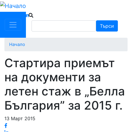
Премини
към
основното
Търси
Търси
съдържание
Начало
Стартира приемът
на документи за
летен стаж в „Белла
България” за 2015 г.
13 Март 2015
Facebook