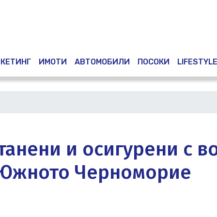
Премини
към
основното
съдържание
КЕТИНГ
ИМОТИ
АВТОМОБИЛИ
ПОСОКИ
LIFESTYL
танени и осигурени с в
а Южното Черноморие