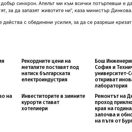
 добър синхрон. Апелът ми към всички потърпевши е да
ят, за да запазят животите ни“, каза министър Динкова
 действа с обединени усилия, за да се разреши кризат
ия
Рекордните цени на
Бош Инженери
металите поставят под
София и Техни
натиск българската
университет-
електроиндустрия
откриват инов
лаборатория
во на
Инвеститорите в зимните
Ремонтът на Д
курорти стават
проход приклю
хотелиери
края на година
започва и обн
на пътя от Бур