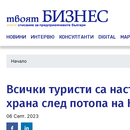
Main navigation
НОВИНИ
ИНТЕРВЮ
КОНСУЛТАНТИ
DIGITAL
МАР
Начало
Водеща
снимка
Всички туристи са нас
храна след потопа н
06 Септ. 2023
Facebook
Linked