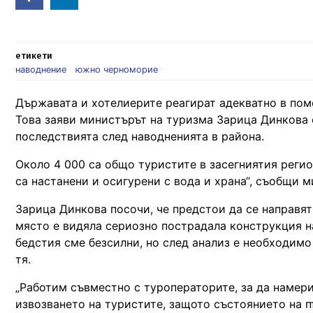
in
етикети
наводнение
южно черноморие
Държавата и хотелиерите реагират адекватно в по
Това заяви министърът на туризма Зарица Динкова о
последствията след наводненията в района.
Около 4 000 са общо туристите в засегниятия реги
са настанени и осигурени с вода и храна“, съобщи 
Зарица Динкова посочи, че предстои да се направят
място е видяла сериозно пострадала конструкция н
бедстия сме безсилни, но след анализ е необходимо 
тя.
„Работим съвместно с туроператорите, за да намер
извозването на туристите, защото състоянието на пъ