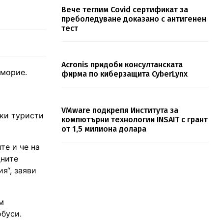
Вече теглим Covid сертификат за
преболедуване доказано с антигенен
тест
Acronis придоби консултанската
оморие.
фирма по киберзащита CyberLynx
VMware подкрепя Института за
чки туристи
компютърни технологии INSAIT с грант
от 1,5 милиона долара
те и че на
дните
я“, заяви
м
обуси.