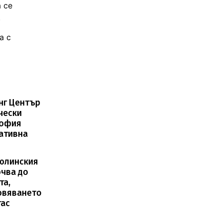
 се
.
а с
нг Център
чески
София
ативна
юлинския
чва до
та,
овяването
гас