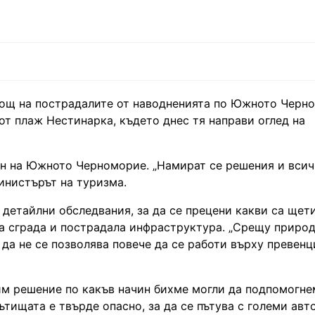
мощ на пострадалите от наводненията по Южното Черн
т плаж Нестинарка, където днес тя направи оглед на
он на Южното Черноморие. „Намират се решения и вси
министърът на туризма.
 детайлни обследвания, за да се прецени какви са щети
а сграда и пострадала инфраструктура. „Срещу приро
да не се позволява повече да се работи върху превенци
им решение по какъв начин бихме могли да подпомогне
тищата е твърде опасно, за да се пътува с големи авт