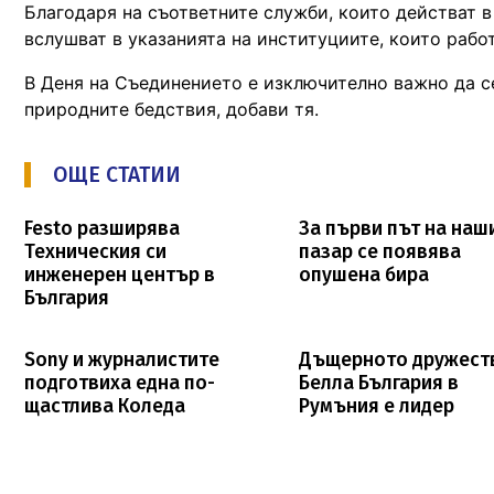
Благодаря на съответните служби, които действат в
вслушват в указанията на институциите, които работ
В Деня на Съединението е изключително важно да се
природните бедствия, добави тя.
ОЩЕ СТАТИИ
Festo разширява
За първи път на наш
Техническия си
пазар се появява
инженерен център в
опушена бира
България
Sony и журналистите
Дъщерното дружест
подготвиха една по-
Белла България в
щастлива Коледа
Румъния е лидер