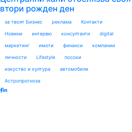
втори рожден ден
за твоят Бизнес
реклама
Контакти
footer_statii
Новини
интервю
консултанти
digital
маркетинг
имоти
финанси
компании
личности
Lifestyle
посоки
изкуство и култура
автомобили
Астропрогноза