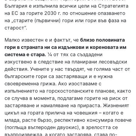
България е изпълнила всички цели на Стратегията
на ЕС за горите 2030 г. по отношение опазването
на „старите (първични) гори или гори във фаза на
старост“.
Малко известен е и фактът, че
близо половината
гори в страната ни са издънкови и кореновата им
система е стара.
¼ от тях са създадени
изкуствено в следствие на планирани лесовъдски
действия. Учените у нас твърдят, че голяма част от
българските гори са застаряващи и е нужна
своевременна грижа. Ако изоставаме с
изпълнението на горскостопанските планове, както
се случва в момента, подлагаме горите на риск от
застаряване и намаляване на прираста. Жизненият
цикъл на гората прилича на човешкия – когато е
млада, расте бързо, респективно консумира повече
(поглъща въглероден двуокис), в зрелостта се
възпроизвежда, а когато застарява, става по-