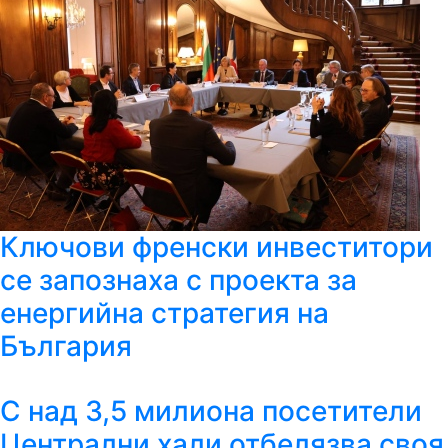
Ключови френски инвеститори
се запознаха с проекта за
енергийна стратегия на
България
С над 3,5 милиона посетители
Централни хали отбелязва своя