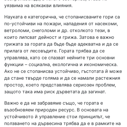
уязвима на всякакви влияния.
Науката е категорична, че стопанисваните гори са
по-устойчиви на пожари, нападения от насекоми,
ветроломи, снеголоми и др. отколкото тези, в
които липсват дейност и грижа. Затова е важно
грижата за гората да бъде бъде адекватна и да се
прилага от лесовъдите. Гората трябва да се
управлява, като се спазват нейните три основни
функции – социална, екологична и икономическа.
Ако не се стопанисва устойчиво, гъстотата й може
да стане твърде голяма и да се намали растежния
простор, което представлява сериозен проблем,
защото така има риск дърветата да загинат.
Важно е да не забравяме също, че гората е
възобновяем природен ресурс. В основата на
устойчивото й управление стои принципът, че
ползването на дървесина трябва да е в рамките на