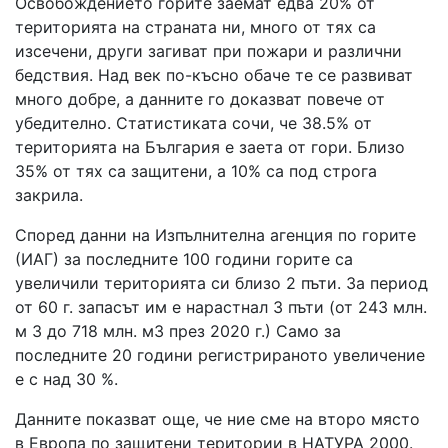
Освобождението горите заемат едва 20% от
територията на страната ни, много от тях са
изсечени, други загиват при пожари и различни
бедствия. Над век по-късно обаче те се развиват
много добре, а данните го доказват повече от
убедително. Статистиката сочи, че 38.5% от
територията на България е заета от гори. Близо
35% от тях са защитени, а 10% са под строга
закрила.
Според данни на Изпълнителна агенция по горите
(ИАГ) за последните 100 години горите са
увеличили територията си близо 2 пъти. За период
от 60 г. запасът им e нарастнал 3 пъти (от 243 млн.
м 3 до 718 млн. м3 през 2020 г.) Само за
последните 20 години регистрираното увеличение
е с над 30 %.
Данните показват още, че ние сме на второ място
в Европа по защитени територии в НАТУРА 2000.