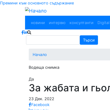
Премини към основното съдържание
Main navigation
новини
интервю
консултанти
Digital
Търси
Търси
Начало
Водеща снимка
Да
За жабата и гь
23 Дек. 2022
Facebook