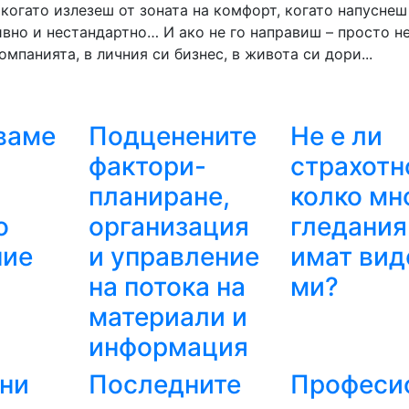
 когато излезеш от зоната на комфорт, когато напуснеш
ивно и нестандартно… И ако не го направиш – просто н
омпанията, в личния си бизнес, в живота си дори...
ваме
Подценените
Не е ли
фактори-
страхотн
планиране,
колко мн
о
организация
гледания
ние
и управление
имат вид
на потока на
ми?
материали и
информация
ни
Последните
Професи