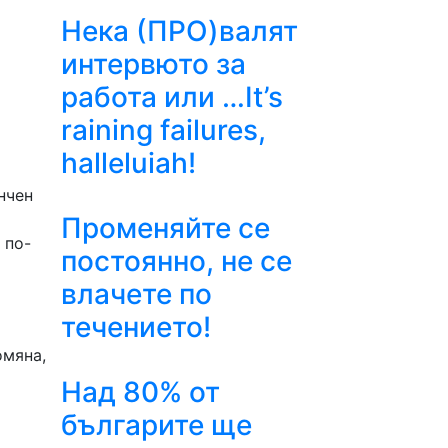
Нека (ПРО)валят
интервюто за
работа или …It’s
raining failures,
halleluiah!
и
нчен
Променяйте се
 по-
постоянно, не се
влачете по
течението!
омяна,
Над 80% от
българите ще