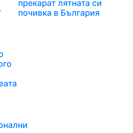
прекарат лятната си
е
почивка в България
о
ого
еата
онални