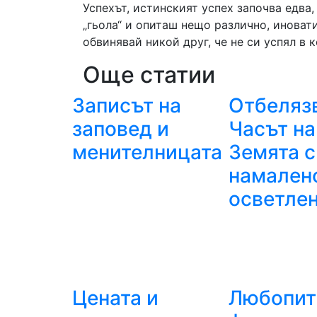
Успехът, истинският успех започва едва,
„гьола“ и опиташ нещо различно, иноват
обвинявай никой друг, че не си успял в к
Още статии
Записът на
Отбеляз
заповед и
Часът на
менителницата
Земята с
намален
осветле
Цената и
Любопит