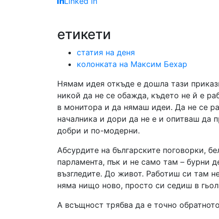
Linked in
етикети
статия на деня
колонката на Максим Бехар
Нямам идея откъде е дошла тази приказк
никой да не се обажда, където не й е р
в монитора и да нямаш идеи. Да не се ра
началника и дори да не е и опитваш да 
добри и по-модерни.
Абсурдите на българските поговорки, бе
парламента, пък и не само там – бурни д
възгледите. До живот. Работиш си там н
няма нищо ново, просто си седиш в гьол
А всъщност трябва да е точно обратното