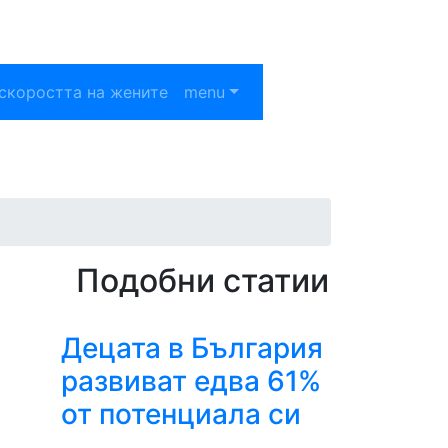
скоростта на жените
menu
Подобни статии
Децата в България
развиват едва 61%
от потенциала си