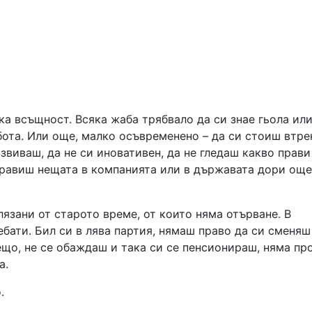
а всъщност. Всяка жаба трябвало да си знае гьола ил
абота. Или още, малко осъвременено – да си стоиш втре
звиваш, да не си иновативен, да не гледаш какво прави
правиш нещата в компанията или в държавата дори още
лязани от старото време, от които няма отърване. В
ебати. Бил си в лява партия, нямаш право да си сменяш
ещо, не се обаждаш и така си се пенсионираш, няма пр
а.
.