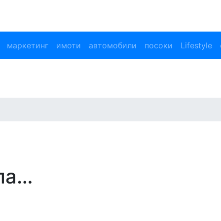
маркетинг
имоти
автомобили
посоки
Lifestyle
ола…