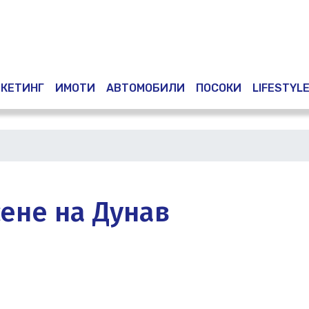
Премини
към
основното
съдържание
КЕТИНГ
ИМОТИ
АВТОМОБИЛИ
ПОСОКИ
LIFESTYL
ене на Дунав