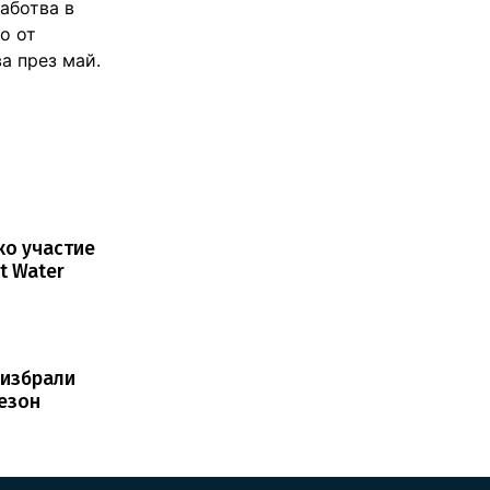
работва в
о от
а през май.
ко участие
t Water
 избрали
сезон