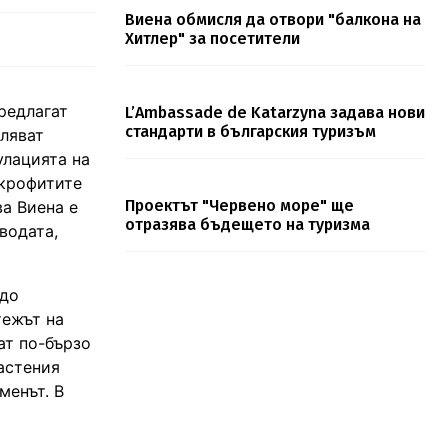
Виена обмисля да отвори "балкона на
Хитлер" за посетители
редлагат
L’Ambassade de Katarzyna задава нови
стандарти в българския туризъм
вляват
улацията на
акрофитите
Проектът "Червено море" ще
ва Виена е
отразява бъдещето на туризма
водата,
 до
тежът на
ат по-бързо
растения
менът. В