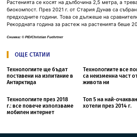
Растенията се косят на дълбочина 2,5 метра, а трев
биокомпост. През 2021 г. от Стария Дунав са събра
предходните години. Това се дължеше на сравнителн
Рекордната година за растеж на растенията беше 201
Снимка:
© PID/Christian Fuehrtner
ОЩЕ СТАТИИ
Технологиите ще бъдат
Технологиите все п
поставени на изпитание в
са неизменна част о
Антарктида
живота ни
Технологиите през 2018
Топ 5 на най-очаква
г.: все повече използваме
хотели през 2014 г.
мобилен интернет