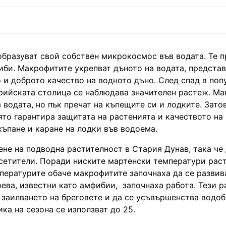
образуват свой собствен микрокосмос във водата. Те п
иби. Макрофитите укрепват дъното на водата, предста
 и доброто качество на водното дъно. След спад в поп
стрийската столица се наблюдава значителен растеж. М
водата, но пък пречат на къпещите си и лодките. Зато
ято гарантира защитата на растенията и качеството на 
къпане и каране на лодки във водоема.
ене на подводна растителност в Стария Дунав, така че
осетители. Поради ниските мартенски температури рас
пературите обаче макрофитите започнаха да се развив
рева, известни като амфибии, започнаха работа. Тези 
и заилването на бреговете и да се усъвършенства водоб
ка на сезона се използват до 25.