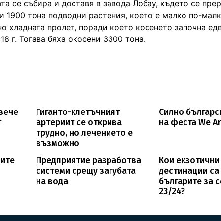
ата се събира и доставя в завода Лобау, където се пре
ни 1900 тона подводни растения, което е малко по-малк
о хладната пролет, поради което косенето започна едв
8 г. Тогава бяха окосени 3300 тона.
овече
Гиганто-клетъчният
Силно българс
т
артериит се открива
на феста We Ar
трудно, но лечението е
възможно
ните
Предприятие разработва
Кои екзотични
системи срещу загубата
дестинации са
на вода
българите за 
23/24?