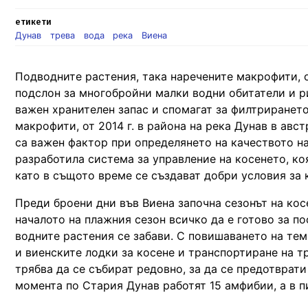
етикети
Дунав
трева
вода
река
Виена
Подводните растения, така наречените макрофити, 
подслон за многобройни малки водни обитатели и р
важен хранителен запас и спомагат за филтрирането
макрофити, от 2014 г. в района на река Дунав в ав
са важен фактор при определянето на качеството на 
разработила система за управление на косенето, ко
като в същото време се създават добри условия за 
Преди броени дни във Виена започна сезонът на кос
началото на плажния сезон всичко да е готово за п
водните растения се забави. С повишаването на тем
и виенските лодки за косене и транспортиране на т
трябва да се събират редовно, за да се предотврат
момента по Стария Дунав работят 15 амфибии, а в пи