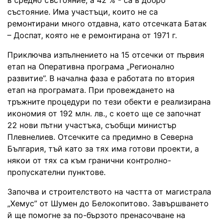
състояние. Има участъци, които не са
ремонтирани много отдавна, като отсечката Батак
– Доспат, която не е ремонтирана от 1971 г.
Приключва изпълнението на 15 отсечки от първия
етап на Оперативна програма „Регионално
развитие”. В начална фаза е работата по втория
етап на програмата. При провеждането на
тръжните процедури по тези обекти е реализирана
икономия от 192 млн. лв., с което ще се започнат
22 нови пътни участъка, съобщи министър
Плевнелиев. Отсечките са предимно в Северна
България, тъй като за тях има готови проекти, а
някои от тях са към гранични контролно-
пропускателни пунктове.
Започва и строителството на частта от магистрала
„Хемус” от Шумен до Белокопитово. Завършването
й ще помогне за по-бързото пренасочване на