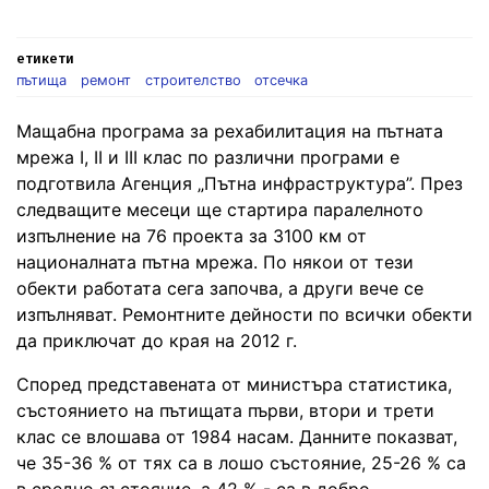
етикети
пътища
ремонт
строителство
отсечка
Мащабна програма за рехабилитация на пътната
мрежа І, ІІ и ІІІ клас по различни програми е
подготвила Агенция „Пътна инфраструктура”. През
следващите месеци ще стартира паралелното
изпълнение на 76 проекта за 3100 км от
националната пътна мрежа. По някои от тези
обекти работата сега започва, а други вече се
изпълняват. Ремонтните дейности по всички обекти
да приключат до края на 2012 г.
Според представената от министъра статистика,
състоянието на пътищата първи, втори и трети
клас се влошава от 1984 насам. Данните показват,
че 35-36 % от тях са в лошо състояние, 25-26 % са
в средно състояние, а 42 % - са в добро