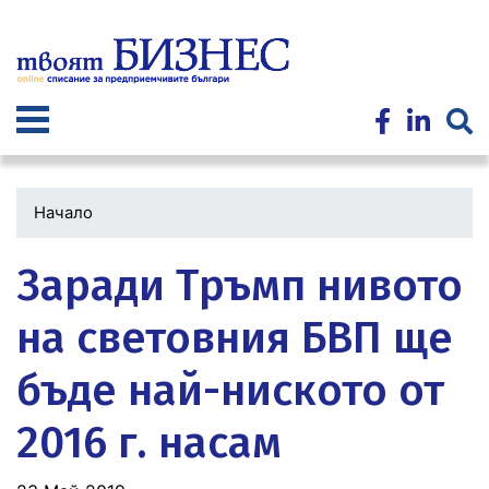
Премини
към
основното
съдържание
Начало
Заради Тръмп нивото
на световния БВП ще
бъде най-ниското от
2016 г. насам