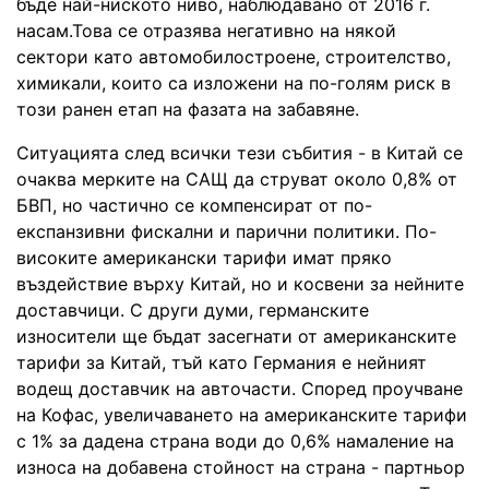
бъде най-ниското ниво, наблюдавано от 2016 г.
насам.Това се отразява негативно на някой
сектори като автомобилостроене, строителство,
химикали, които са изложени на по-голям риск в
този ранен етап на фазата на забавяне.
Ситуацията след всички тези събития - в Китай се
очаква мерките на САЩ да струват около 0,8% от
БВП, но частично се компенсират от по-
експанзивни фискални и парични политики. По-
високите американски тарифи имат пряко
въздействие върху Китай, но и косвени за нейните
доставчици. С други думи, германските
износители ще бъдат засегнати от американските
тарифи за Китай, тъй като Германия е нейният
водещ доставчик на авточасти. Според проучване
на Кофас, увеличаването на американските тарифи
с 1% за дадена страна води до 0,6% намаление на
износа на добавена стойност на страна - партньор