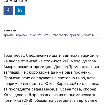
23 Май 2019
Facebook
Linked
in
етикети
Тръмп
тарифи
внос от Китай
търговски протекционизъм
Този месец Съединените щати вдигнаха тарифите
на вноса от Китай на стойност 200 млрд. долара.
Американският президент Доналд Тръмп също така
заплаши, че скоро може да има още промени.
Промени вече се случват на световно ниво, като
например износът на Южна Корея, който е спаднал
за последните седем месеца. Освен това, според
Холандското бюро за анализ на икономическата
политика (CPB), обемът на световната търговия е