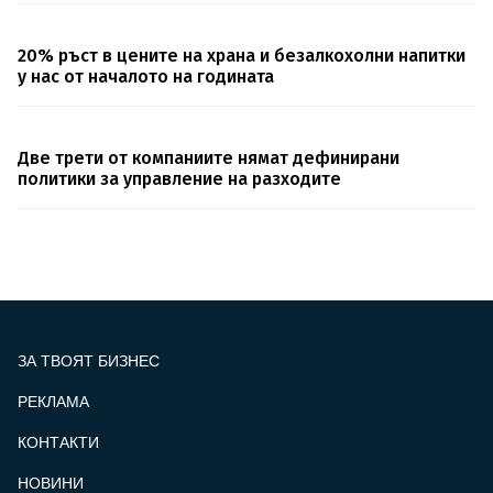
20% ръст в цените на храна и безалкохолни напитки
у нас от началото на годината
Две трети от компаниите нямат дефинирани
политики за управление на разходите
ЗА ТВОЯТ БИЗНЕС
РЕКЛАМА
КОНТАКТИ
FOOTER_STATII
НОВИНИ