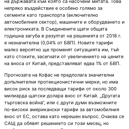
на държавата към която са насочени митата. Това
непряко въздействие е особено голямо за
сегменти като транспорта (включително
автомобилния сектор), машините и оборудването и
електрониката. В Съединените щати общата
годишна загуба в резултат на решенията от 2018 г.
е незначителна (0,04% от БВП). Новите тарифи
малко вероятно ще променят ситуацията им, тъй
като стоките, засегнати от увеличението на цените
на вноса от Китай, представляват едва 1% от БВП.
Прогнозата на Кофас не предполага значителни
допълнителни протекционистични мерки, но има
висок риск за последващи тарифи от около 300
милиарда щатски долара внос от Китай. „Другата
търговска война“, или с други думи възможните
по-високи американски тарифи за автомобилния
внос от ЕС, остава като нерешен въпрос. Очаква се
САЩ да обявят решението си този месец, но