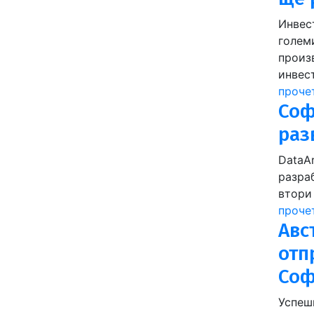
Инвес
голем
произ
инвес
проче
Соф
раз
DataAr
разра
втори
проче
Авс
отп
Со
Успешн