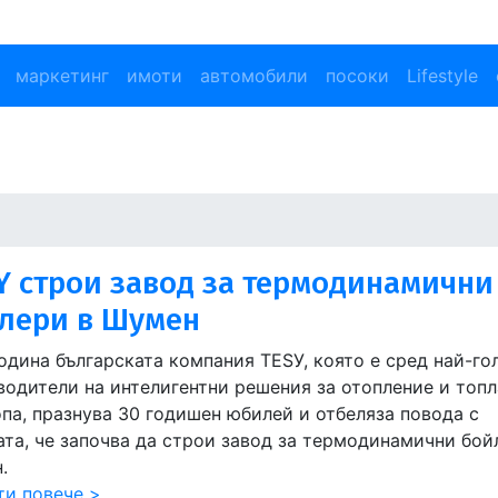
маркетинг
имоти
автомобили
посоки
Lifestyle
Y строи завод за термодинамични
лери в Шумен
година българската компания TЕЅУ, която е сред най-го
водители на интелигентни решения за отопление и топл
опа, празнува 30 годишен юбилей и отбеляза повода с
ата, че започва да строи завод за термодинамични бой
.
ти повече >