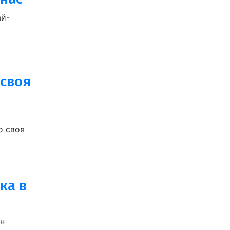
ай-
 своя
о своя
ка в
ен