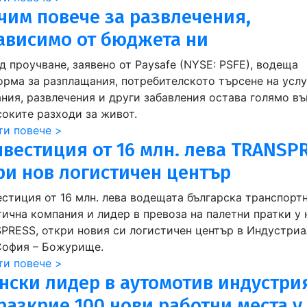
чим повече за развлечения,
ависимо от бюджета ни
д проучване, заявено от Paysafe (NYSE: PSFE), водеща
орма за разплащания, потребителското търсене на услу
ания, развлечения и други забавления остава голямо в
соките разходи за живот.
ти повече >
нвестиция от 16 млн. лева TRANSP
ри нов логистичен център
естиция от 16 млн. лева водещата българска транспорт
ична компания и лидер в превоза на палетни пратки у 
PRESS, откри новия си логистичен център в Индустриа
София – Божурище.
ти повече >
нски лидер в аутомотив индустри
разкрие 100 нови работни места у