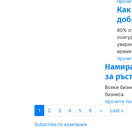
проче
Как
доб
80% о
осигур
уверен
време
проче
Намира
за ръс
Всеки бизн
бизнеса.
прочети по
Pagination
Next page
Las
1
2
3
4
5
6
››
Last »
Subscribe to компания