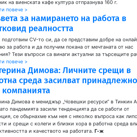
ик на виенската кафе култура отпразнува 160 г.
ти повече >
ъвета за намирането на работа в
тковид реалността
а подготвим CV-то си, да се представим добре на онла
вю за работа и да получим покана от мечтаната от нас
ния? Тези въпроси са винаги актуални за търсещите ра
ти повече >
терина Димова: Личните срещи в
отна среда засилват принадлежно
 компанията
рина Димова е мениджър „Човешки ресурси“ в Тинкин 
като пандемията засили тенденцията да се работи от
нция, се обърнахме към нея с няколко въпроса как липс
кти и срещи с колеги и близки хора в работна среда вл
ктивността и качеството на работата.
Г-ж