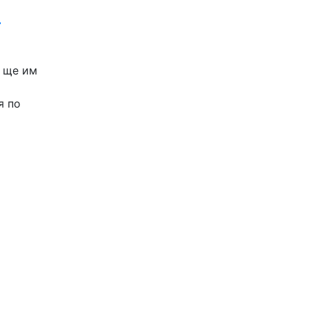
-
й ще им
а
я по