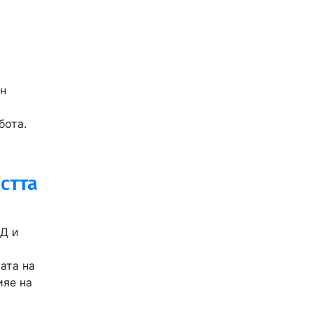
йн
бота.
стта
АД и
ата на
ияе на