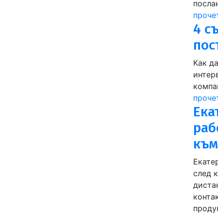
послан
проче
4 с
пос
Как д
интер
компа
проче
Ека
раб
към
Екате
след 
диста
конта
проду