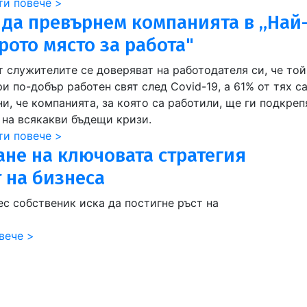
ти повече >
 да превърнем компанията в „Най
рото място за работа"
т служителите се доверяват на работодателя си, че то
и по-добър работен свят след Covid-19, а 61% от тях с
и, че компанията, за която са работили, ще ги подкреп
 на всякакви бъдещи кризи.
ти повече >
не на ключовата стратегия
т на бизнеса
ес собственик иска да постигне ръст на
вече >
t page