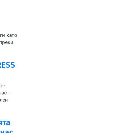
ги като
ъпреки
RESS
но-
нас –
лен
ята
 нас