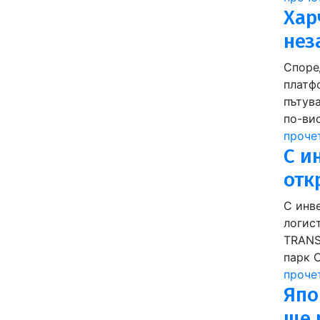
Хар
нез
Споре
платф
пътув
по-ви
проче
С и
отк
С инв
логист
TRANS
парк 
проче
Япо
ще 