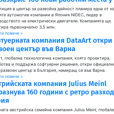
тиция в център за развойна дейност планира една от н
ите аутомотив компании в Япония NIDEC, лидер в
водството на електрически двигатели. Компанията ще
тира първоначално 3,5 млн.
ти повече >
туерната компания DataArt откри
воен център във Варна
t, глобална технологична компания, която проектира,
ботва и поддържа софтуерни решения, откри официалн
 развоен център в България, намиращ се във Варна.
ти повече >
трийската компания Julius Meinl
разнува 160 години с ретро разход
фия
ата австрийска семейна компания Julius Meinl, глобал