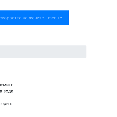
скоростта на жените
menu
лемите
а вода
лери в