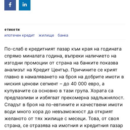
Facebook
Linked
in
етикети
ипотечен кредит
жилище
банка
По-слаб е кредитният пазар към края на годината
спрямо миналата година, въпреки наличието на
изгодни промоции от страна на банките показва
анализът на Кредит Център. Причините се крият
главно в намаляването на броя на добрите имоти в
ниския ценови сегмент – до 40 000 евро, а
купувачите са основно в тази група. Хората са
предпазливи и избягват прекомерна задлъжнялост.
Спадът в броя на по-евтините и качествени имоти
води много хора до невъзможност да открият
желаното от тях жилище с месеци. Това, от своя
страна, се отразява на имотния и кредитния пазар