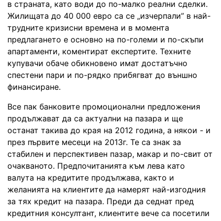
в страната, като води до по-малко реални сделки.
Жилищата до 40 000 евро са се „изчерпали” в най-
трудните кризисни времена и в момента
предлагането е основно на по-големи и по-скъпи
апартаменти, коментират експертите. Техните
купувачи обаче обикновено имат достатъчно
спестени пари и по-рядко прибягват до външно
финансиране.
Все пак банковите промоционални предложения
продължават да са актуални на пазара и ще
останат такива до края на 2012 година, а някои - и
през първите месеци на 2013г. Те са знак за
стабилен и перспективен пазар, макар и по-свит от
очакваното. Предпочитанията към лева като
валута на кредитите продължава, както и
желанията на клиентите да намерят най-изгодния
за тях кредит на пазара. Преди да седнат пред
кредитния консултант, клиентите вече са посетили