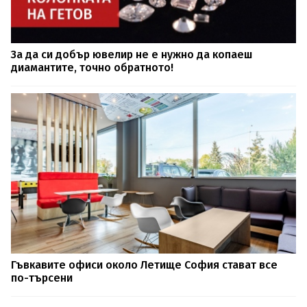
За да си добър ювелир не е нужно да копаеш
диамантите, точно обратното!
Гъвкавите офиси около Летище София стават все
по-търсени