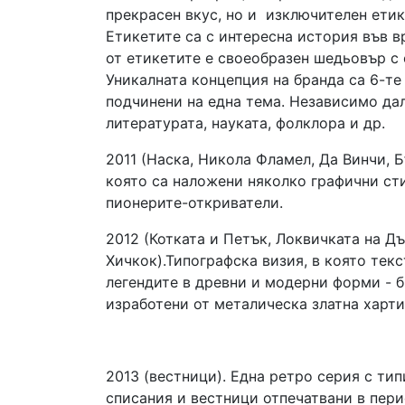
прекрасен вкус, но и изключителен етик
Етикетите са с интересна история във в
от етикетите е своеобразен шедьовър с 
Уникалната концепция на бранда са 6-те
подчинени на една тема. Независимо да
литературата, науката, фолклора и др.
2011 (Наска, Никола Фламел, Да Винчи, Б
която са наложени няколко графични сти
пионерите-откриватели.
2012 (Котката и Петък, Локвичката на Д
Хичкок).Типографска визия, в която тек
легендите в древни и модерни форми - б
изработени от металическа златна харти
2013 (вестници). Една ретро серия с ти
списания и вестници отпечатвани в пери