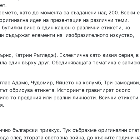
ет.
ремето, като до момента са създанени над 200. Всеки 
оригинална идея на презентация на различни теми.
 бутилки вино в един кашон с различни етикети, но
ли съдържат елементи на изобразителното изкуство,
ърнс, Катрин Рътледж). Еклектична като визия серия, в
ла един върху друг. Обединяващата тематика е записк
ъглас Адамс, Чудомир, Яйцето на колумб, Три самодиви
стът обрисува етикета. Историите гравитират около
ило то предания или реални личности. Всички етикети
я.
пично български привкус. Тук събрахме оригинални стат
ода след втората световна война, до късните години н