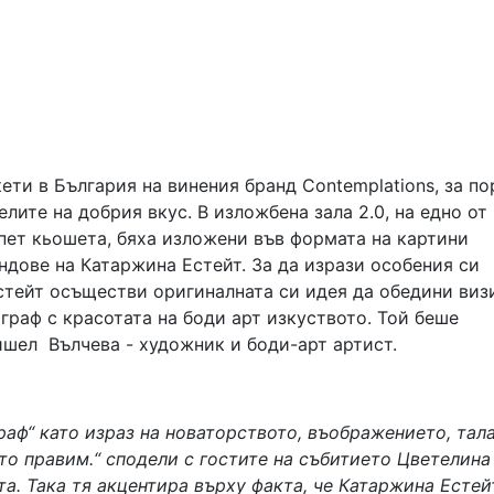
ети в България на винения бранд Contemplations, за п
елите на добрия вкус. В изложбена зала 2.0, на едно от
пет кьошета, бяха изложени във формата на картини
ндове на Катаржина Естейт. За да изрази особения си
стейт осъществи оригиналната си идея да обедини виз
граф с красотата на боди арт изкуството. Той беше
ишел Вълчева - художник и боди-арт артист.
раф“ като израз на новаторството, въображението, тала
ето правим.“ сподели с гостите на събитието Цветелина
а. Така тя акцентира върху факта, че Катаржина Естей