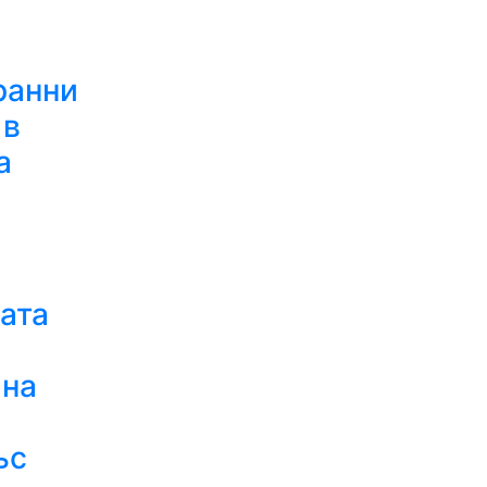
ранни
 в
а
ата
ина
ъс