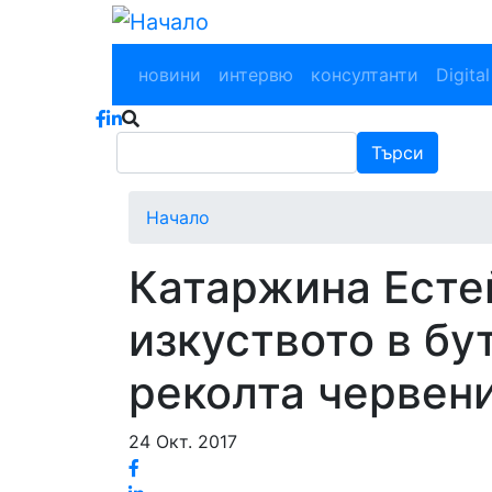
Премини
към
Main navigation
основното
новини
интервю
консултанти
Digital
съдържание
Търси
Търси
Начало
Катаржина Есте
изкуството в бу
реколта червен
24 Окт. 2017
Facebook