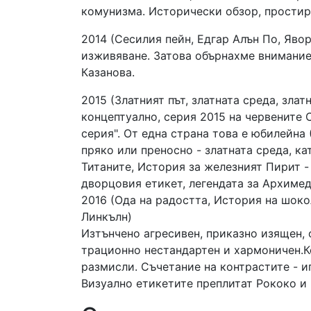
комунизма. Исторически обзор, простира
2014 (Сесилия пейн, Едгар Алън По, Явор
изживяване. Затова обърнахме внимание
Казанова.
2015 (Златният път, златната среда, злат
концептуално, серия 2015 на червените C
серия". От една страна това е юбилейна 
пряко или преносно - златната среда, ка
Титаните, История за железният Пирит - 
дворцовия етикет, легендата за Архимед
2016 (Ода на радостта, История на шок
Линкълн)
Изтънчено агресивен, приказно изящен, 
трационно нестандартен и хармоничен.К
размисли. Съчетание на контрастите - и
Визуално етикетите преплитат Рококо и 