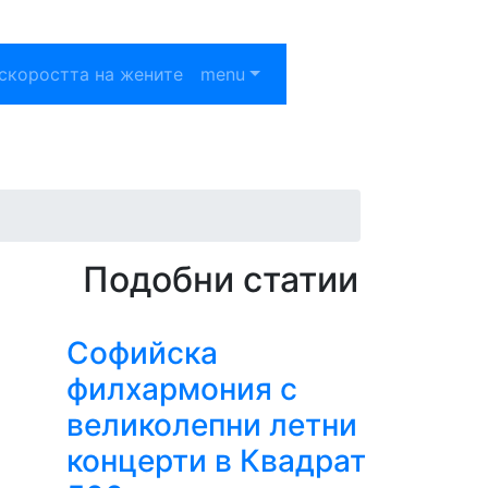
скоростта на жените
menu
Подобни статии
Софийска
филхармония с
великолепни летни
концерти в Квадрат