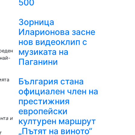
500
Зорница
Иларионова засне
нов видеоклип с
музиката на
ореден
 най-
Паганини
България стана
ията
официален член на
престижния
европейски
нта и
културен маршрут
„Пътят на виното“
т