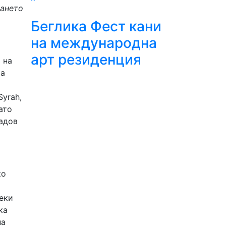
ването
Беглика Фест кани
на международна
арт резиденция
 на
та
и
Syrah,
ато
адов
ко
секи
ка
на