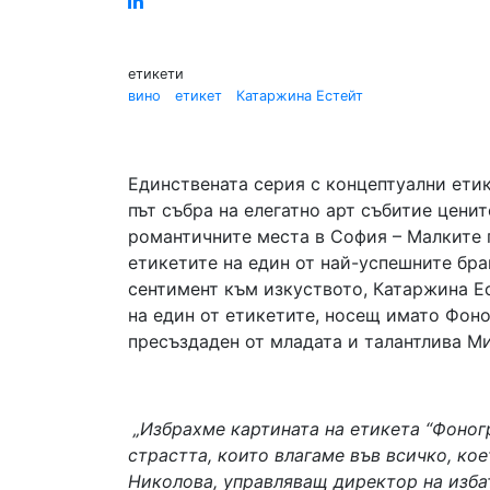
Linked
in
етикети
вино
етикет
Катаржина Естейт
Единствената серия с концептуални етик
път събра на елегатно арт събитие ценит
романтичните места в София – Малките 
етикетите на един от най-успешните бра
сентимент към изкуството, Катаржина Е
на един от етикетите, носещ имато Фоно
пресъздаден от младата и талантлива М
„Избрахме картината на етикета “Фоног
страстта, които влагаме във всичко, ко
Николова, управляващ директор на избат