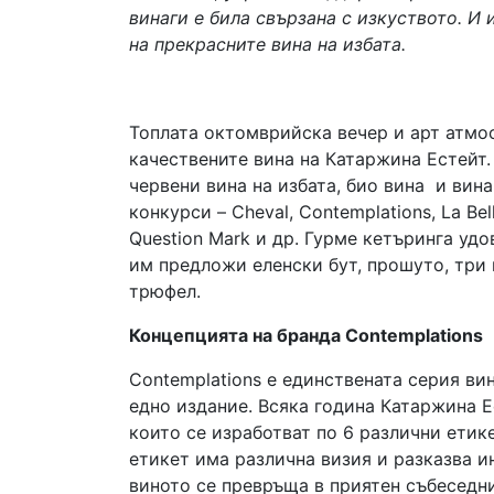
винаги е била свързана с изкуството. И
на прекрасните вина на избата.
Топлата октомврийска вечер и арт атмо
качествените вина на Катаржина Естейт.
червени вина на избата, био вина и вин
конкурси – Cheval, Contemplations, La Bel
Question Mark и др. Гурме кетъринга уд
им предложи еленски бут, прошуто, три
трюфел.
Концепцията на бранда Contemplations
Contemplations е единствената серия ви
едно издание. Всяка година Катаржина Ес
които се изработват по 6 различни етик
етикет има различна визия и разказва ин
виното се превръща в приятен събеседн