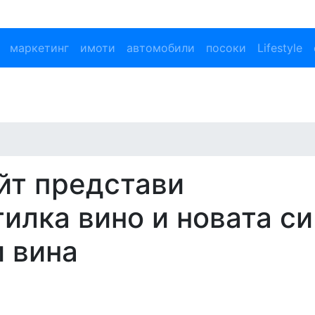
маркетинг
имоти
автомобили
посоки
Lifestyle
йт представи
тилка вино и новата си
и вина