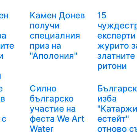
ен
Камен Донев
15
получи
чуждест
ва
специалния
експерти
ите
приз на
журито з
и
"Аполония"
златните
ритони
и
е
Силно
Българск
 в
българско
изба
участие на
"Катарж
 с
феста We Art
естейт"
Water
отново с