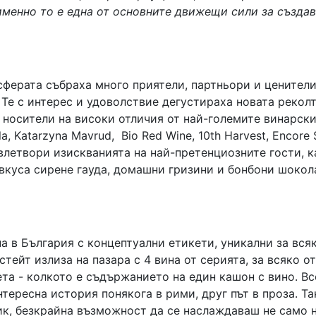
 именно то е една от основните движещи сили за създа
сферата събраха много приятели, партньори и ценители
 Те с интерес и удоволствие дегустираха новата рекол
а носители на високи отличия от най-големите винарск
la, Katarzyna Mavrud, Bio Red Wine, 10th Harvest, Encore 
овлетвори изискванията на най-претенциозните гости, к
 вкуса сирене гауда, домашни гризини и бонбони шокол
на в България с концептуални етикети, уникални за вся
тейт излиза на пазара с 4 вина от серията, за всяко от
ета - колкото е съдържанието на един кашон с вино. В
тересна история понякога в рими, друг път в проза. Та
ик, безкрайна възможност да се наслаждаваш не само 