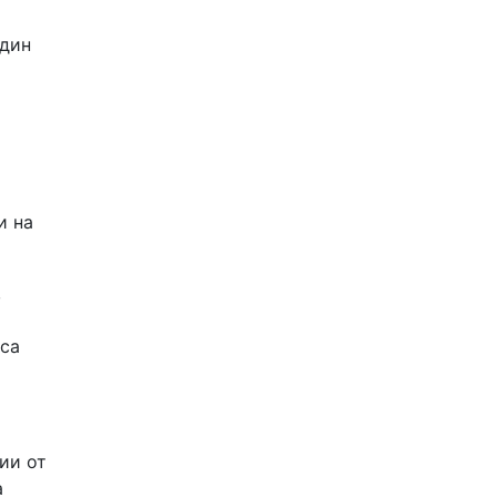
един
и на
,
 са
ии от
а