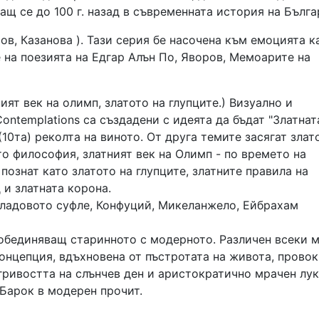
щ се до 100 г. назад в съвременната история на Бълга
ов, Казанова ). Тази серия бе насочена към емоцията к
 на поезията на Едгар Алън По, Яворов, Мемоарите на
ният век на олимп, златото на глупците.) Визуално и
ontemplations са създадени с идеята да бъдат "Златнат
(10та) реколта на виното. От друга темите засягат злат
то философия, златният век на Олимп - по времето на
познат като златото на глупците, златните правила на
 и златната корона.
оладовото суфле, Конфуций, Микеланжело, Ейбрахам
обединяващ старинното с модерното. Различен всеки м
онцепция, вдъхновена от пъстротата на живота, прово
гривостта на слънчев ден и аристократично мрачен лук
Барок в модерен прочит.