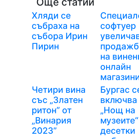
Още статии
Хляди се
Специал
събраха на
софтуер
събора Ирин
увелича
Пирин
продажб
на винен
онлайн
магазин
Четири вина
Бургас с
със „Златен
включва
ритон” от
„Нощ на
„Винария
музеите“
2023”
десетки