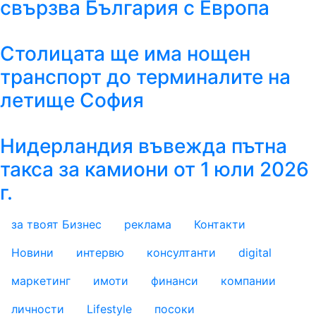
свързва България с Европа
Столицата ще има нощен
транспорт до терминалите на
летище София
Нидерландия въвежда пътна
такса за камиони от 1 юли 2026
г.
за твоят Бизнес
реклама
Контакти
footer_statii
Новини
интервю
консултанти
digital
маркетинг
имоти
финанси
компании
личности
Lifestyle
посоки