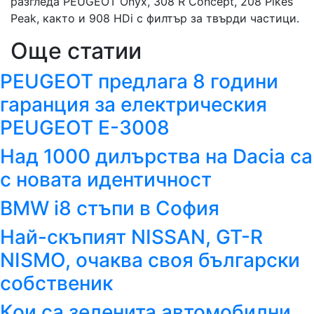
разгледа PEUGEOT Onyx, 308 R Concept, 208 Pikes
Peak, както и 908 HDi с филтър за твърди частици.
Още статии
PEUGEOT предлага 8 години
гаранция за електрическия
PEUGEOT E-3008
Над 1000 дилърства на Dacia са
с новата идентичност
BMW i8 стъпи в София
Най-скъпият NISSAN, GT-R
NISMO, очаква своя български
собственик
Кои са зеленита автомобилни