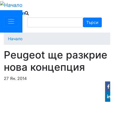
Премини
към
основното
Търси
Търси
съдържание
Начало
Peugeot ще разкрие
нова концепция
27 Ян. 2014
Fa
Lin
in