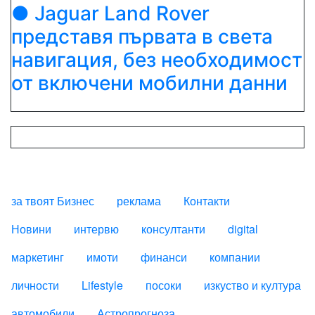
● Jaguar Land Rover
представя първата в света
навигация, без необходимост
от включени мобилни данни
за твоят Бизнес
реклама
Контакти
FOOTER_STATII
Новини
интервю
консултанти
digital
маркетинг
имоти
финанси
компании
личности
Lifestyle
посоки
изкуство и култура
автомобили
Астропрогноза