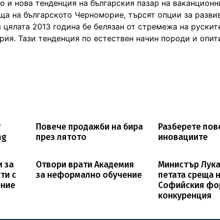
ло и нова тенденция на българския пазар на ваканционн
ща на българското Черноморие, търсят опции за разви
з цялата 2013 година бе белязан от стремежа на руски
рия. Тази тенденция по естествен начин породи и опит
т
Повече продажби на бира
Разберете пов
ng
през лятото
иновациите
 за
Отвори врати Академия
Министър Лука
ти с
за неформално обучение
петата среща 
ение
Софийския фо
конкуренция