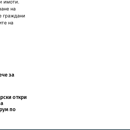
и имоти.
ване на
те граждани
ите на
ече за
рски откри
на
рум по