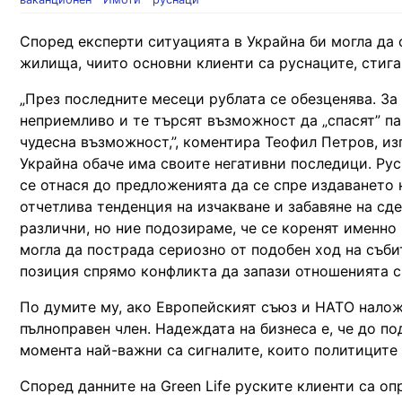
Според експерти ситуацията в Украйна би могла да 
жилища, чиито основни клиенти са руснаците, стига
„През последните месеци рублата се обезценява. За 
неприемливо и те търсят възможност да „спасят” па
чудесна възможност,”, коментира Теофил Петров, из
Украйна обаче има своите негативни последици. Ру
се отнася до предложенията да се спре издаването 
отчетлива тенденция на изчакване и забавяне на сде
различни, но ние подозираме, че се коренят именно
могла да пострада сериозно от подобен ход на съби
позиция спрямо конфликта да запази отношенията с
По думите му, ако Европейският съюз и НАТО наложа
пълноправен член. Надеждата на бизнеса е, че до по
момента най-важни са сигналите, които политиците 
Според данните на Green Life руските клиенти са о