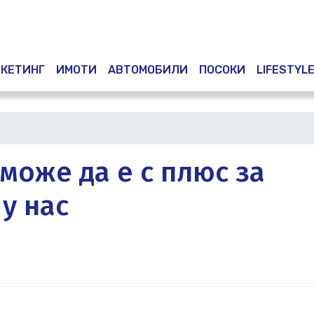
Премини
към
основното
съдържание
КЕТИНГ
ИМОТИ
АВТОМОБИЛИ
ПОСОКИ
LIFESTYL
може да е с плюс за
у нас