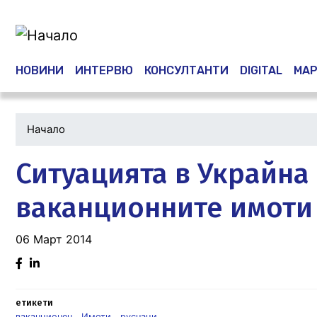
Main navigation
НОВИНИ
ИНТЕРВЮ
КОНСУЛТАНТИ
DIGITAL
МАР
Начало
Ситуацията в Украйна 
ваканционните имоти 
06 Март 2014
Facebook
Linked
in
етикети
ваканционен
Имоти
руснаци