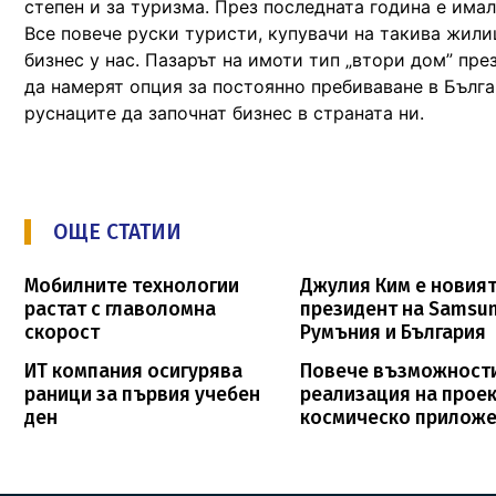
степен и за туризма. През последната година е има
Все повече руски туристи, купувачи на такива жили
бизнес у нас. Пазарът на имоти тип „втори дом” пре
да намерят опция за постоянно пребиваване в Бълга
руснаците да започнат бизнес в страната ни.
ОЩЕ СТАТИИ
Мобилните технологии
Джулия Ким е новия
растат с главоломна
президент на Samsu
скорост
Румъния и България
ИТ компания осигурява
Повече възможности
раници за първия учебен
реализация на проек
ден
космическо прилож