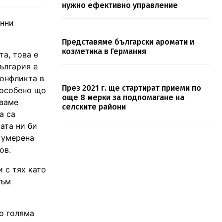
нужно ефективно управление
онни
Представяме български аромати и
козметика в Германия
та, това е
ългария е
конфликта в
През 2021 г. ще стартират приеми по
 особено що
още 8 мерки за подпомагане на
аваме
селските райони
а са
ата ни би
 умерена
ов.
 с тях като
към
до голяма