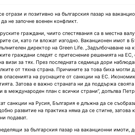
се отрази и позитивно на българския пазар на ваканци
 да не започне военен конфликт.
руските граждани, чиито спестявания са в местна валу
рите си, като ги вложат изгодно. Ваканционен имот в Б
пълнителен директор на Green Life. „Задълбочаване на 
ските граждани следят с притеснение решенията на ЕС,
на визи за тях. През последната седмица дори наблюд
лките от тяхна страна. Причините за това биха могли д
 в опасенията на руснаците от санкции на ЕС. Икономик
тията. Затова е важно страната ни да поддържа своята
и в международен план с всички страни”, допълва Петр
т санкции на Русия, България е длъжна да се съобрази
добно развитие на практика няма да се стигне, затова 
ни подават.
пределящи за българския пазар на ваканционни имоти, 