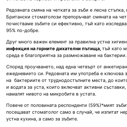
Редовната смяна на четката за зъби е лесна стъпка,
Британски стоматолози препоръчват смяната на четка
почистваме зъбите си ефективно, тъй като изследва
95% по-добре.
Друг много важен елемент за правилна устна хигие
инфекция на горните дихателни пътища,
тъй като м
среда е благоприятна за размножаване на бактерии.
Според проучването, над една четвърт от анкетирани
ежедневието си. Редовната им употреба е ключова з
на бактериите от труднодостъпните места, до които
и водата за уста, които включват активни съставки,
намалят нивото на микробите в устата.
Повече от половината респонденти (59%)*мият зъбите
посещават стоматолог само в случай, че изпитат нер
устна кухина, а само за зъбите.