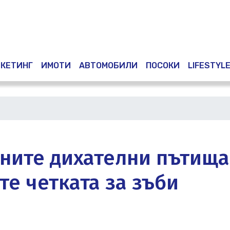
Премини
към
основното
съдържание
КЕТИНГ
ИМОТИ
АВТОМОБИЛИ
ПОСОКИ
LIFESTYL
ните дихателни пътища
е четката за зъби