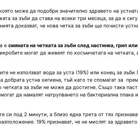
 която може да подобри значително здравето на устнат
та за зъби да става на всеки три месеца, за да е сигу
нията доказват, че нова четка за зъби ще почисти устн
на е
смяната на четката за зъби след настинка, грип или
икробите могат да живеят по косъмчетата на четката, 
те не използват вода за уста (19%) или конец за зъби 
а добрата устна хигиена, тъй като те спомагат за пре
 четката за зъби не може да достигне. Също така паст
 могат да намалят натрупването на бактериална плака и
 си под 2 минути, а близо една трета от тях признават
азположение. 19% признават, че не мислят за здравето