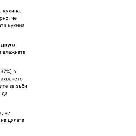
а кухина.
рно, че
ата кухина
 друга
а влажната
(37%) в
махването
ите за зъби
 да
, че
 на цялата