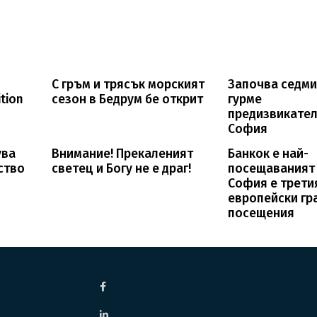
С гръм и трясък морският
Започва седми
tion
сезон в Бедрум бе открит
гурме
предизвикател
София
ува
Внимание! Прекаленият
Банкок е най-
ство
светец и Богу не е драг!
посещаваният 
София е трети
европейски гр
посещения