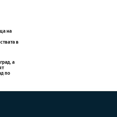
ца на
ствата в
град, а
ят
ад по