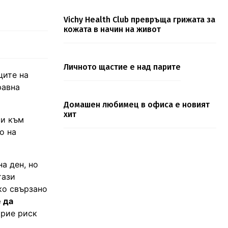
Vichy Health Club превръща грижата за
кожата в начин на живот
Личното щастие е над парите
ците на
равна
Домашен любимец в офиса е новият
хит
си към
о на
а ден, но
тази
ко свързано
 да
рие риск