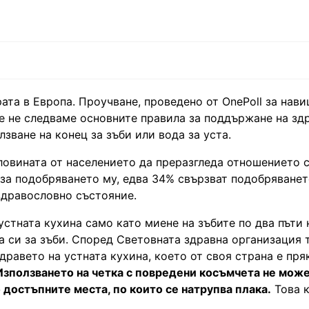
рата в Европа. Проучване, проведено от OnePoll за нави
че не следваме основните правила за поддържане на зд
лзване на конец за зъби или вода за уста.
ловината от населението да преразгледа отношението 
 за подобряването му, едва 34% свързват подобряванет
здравословно състояние.
стната кухина само като миене на зъбите по два пъти н
а си за зъби. Според Световната здравна организация 
дравето на устната кухина, което от своя страна е пря
Използването на четка с повредени косъмчета не може
 достъпните места, по които се натрупва плака.
Това к