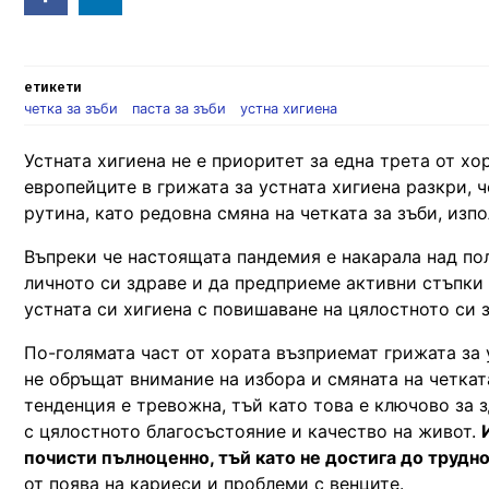
in
етикети
четка за зъби
паста за зъби
устна хигиена
Устната хигиена не е приоритет за една трета от хо
европейците в грижата за устната хигиена разкри, 
рутина, като редовна смяна на четката за зъби, изпо
Въпреки че настоящата пандемия е накарала над по
личното си здраве и да предприеме активни стъпки
устната си хигиена с повишаване на цялостното си 
По-голямата част от хората възприемат грижата за у
не обръщат внимание на избора и смяната на четкат
тенденция е тревожна, тъй като това е ключово за з
с цялостното благосъстояние и качество на живот.
почисти пълноценно, тъй като не достига до трудно
от поява на кариеси и проблеми с венците.