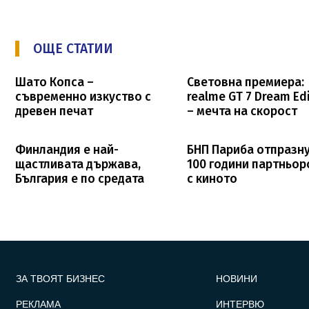
ОЩЕ СТАТИИ
Шато Копса –
Световна премиера:
съвременно изкуство с
realme GT 7 Dream Edi
древен печат
– мечта на скорост
Финландия е най-
БНП Париба отпразн
щастливата държава,
100 години партньор
България е по средата
с киното
FOOTER_STATII
ЗА ТВОЯТ БИЗНЕС
НОВИНИ
РЕКЛАМА
ИНТЕРВЮ