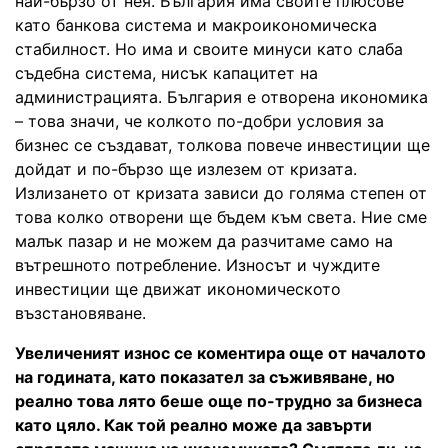
най-бързо от нея. България има своите плюсове
като банкова система и макроикономическа
стабилност. Но има и своите минуси като слаба
съдебна система, нисък капацитет на
администрацията. България е отворена икономика
– това значи, че колкото по-добри условия за
бизнес се създават, толкова повече инвестиции ще
дойдат и по-бързо ще излезем от кризата.
Излизането от кризата зависи до голяма степен от
това колко отворени ще бъдем към света. Ние сме
малък пазар и не можем да разчитаме само на
вътрешното потребление. Износът и чуждите
инвестиции ще движат икономическото
възстановяване.
Увеличеният износ се коментира още от началото
на годината, като показател за съживяване, но
реално това лято беше още по-трудно за бизнеса
като цяло. Как той реално може да завърти