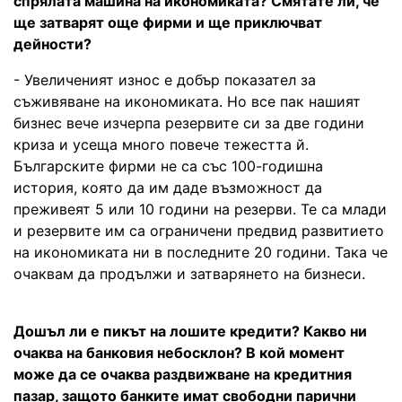
спрялата машина на икономиката? Смятате ли, че
ще затварят още фирми и ще приключват
дейности?
- Увеличеният износ е добър показател за
съживяване на икономиката. Но все пак нашият
бизнес вече изчерпа резервите си за две години
криза и усеща много повече тежестта й.
Българските фирми не са със 100-годишна
история, която да им даде възможност да
преживеят 5 или 10 години на резерви. Те са млади
и резервите им са ограничени предвид развитието
на икономиката ни в последните 20 години. Така че
очаквам да продължи и затварянето на бизнеси.
Дошъл ли е пикът на лошите кредити? Какво ни
очаква на банковия небосклон? В кой момент
може да се очаква раздвижване на кредитния
пазар, защото банките имат свободни парични