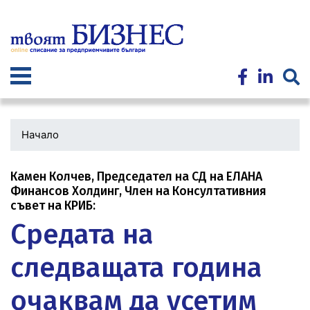
Премини
към
основното
съдържание
Начало
Камен Колчев, Председател на СД на ЕЛАНА
Финансов Холдинг, Член на Консултативния
съвет на КРИБ:
Средата на
следващата година
очаквам да усетим