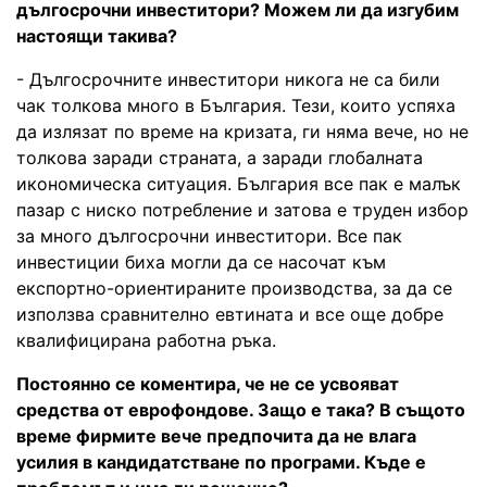
дългосрочни инвеститори? Можем ли да изгубим
настоящи такива?
- Дългосрочните инвеститори никога не са били
чак толкова много в България. Тези, които успяха
да излязат по време на кризата, ги няма вече, но не
толкова заради страната, а заради глобалната
икономическа ситуация. България все пак е малък
пазар с ниско потребление и затова е труден избор
за много дългосрочни инвеститори. Все пак
инвестиции биха могли да се насочат към
експортно-ориентираните производства, за да се
използва сравнително евтината и все още добре
квалифицирана работна ръка.
Постоянно се коментира, че не се усвояват
средства от еврофондове. Защо е така? В същото
време фирмите вече предпочита да не влага
усилия в кандидатстване по програми. Къде е