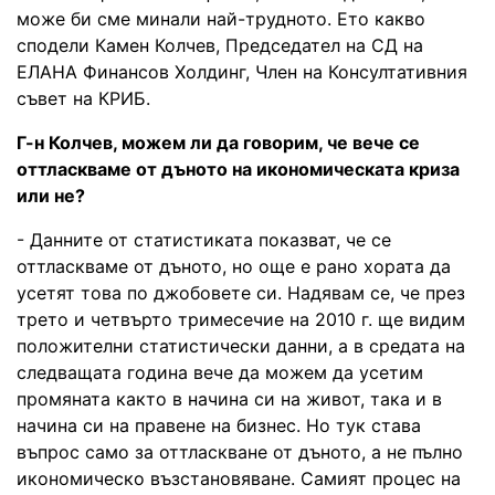
може би сме минали най-трудното. Ето какво
сподели Камен Колчев, Председател на СД на
ЕЛАНА Финансов Холдинг, Член на Консултативния
съвет на КРИБ.
Г-н Колчев, можем ли да говорим, че вече се
оттласкваме от дъното на икономическата криза
или не
?
- Данните от статистиката показват, че се
оттласкваме от дъното, но още е рано хората да
усетят това по джобовете си. Надявам се, че през
трето и четвърто тримесечие на 2010 г. ще видим
положителни статистически данни, а в средата на
следващата година вече да можем да усетим
промяната както в начина си на живот, така и в
начина си на правене на бизнес. Но тук става
въпрос само за оттласкване от дъното, а не пълно
икономическо възстановяване. Самият процес на