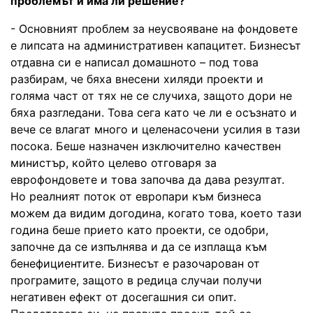
проблемът и има ли решение?
- Основният проблем за неусвояване на фондовете
е липсата на административен капацитет. Бизнесът
отдавна си е написал домашното – под това
разбирам, че бяха внесени хиляди проекти и
голяма част от тях не се случиха, защото дори не
бяха разгледани. Това сега като че ли е осъзнато и
вече се влагат много и целенасочени усилия в тази
посока. Беше назначен изключително качествен
министър, който целево отговаря за
еврофондовете и това започва да дава резултат.
Но реалният поток от европари към бизнеса
можем да видим догодина, когато това, което тази
година беше прието като проекти, се одобри,
започне да се изпълнява и да се изплаща към
бенефициентите. Бизнесът е разочарован от
програмите, защото в редица случаи получи
негативен ефект от досегашния си опит.