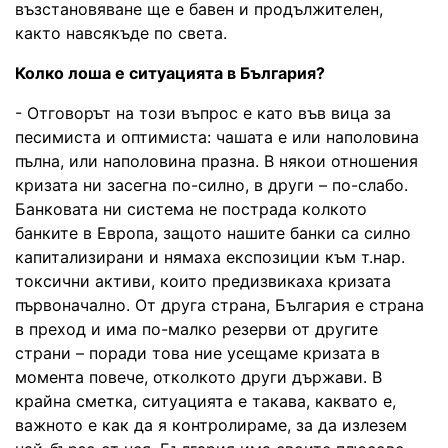
възстановяване ще е бавен и продължителен,
както навсякъде по света.
Колко лоша е ситуацията в България?
- Отговорът на този въпрос е като във вица за
песимиста и оптимиста: чашата е или наполовина
пълна, или наполовина празна. В някои отношения
кризата ни засегна по-силно, в други – по-слабо.
Банковата ни система не пострада колкото
банките в Европа, защото нашите банки са силно
капитализирани и нямаха експозиции към т.нар.
токсични активи, които предизвикаха кризата
първоначално. От друга страна, България е страна
в преход и има по-малко резерви от другите
страни – поради това ние усещаме кризата в
момента повече, отколкото други държави. В
крайна сметка, ситуацията е такава, каквато е,
важното е как да я контролираме, за да излезем