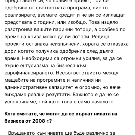
Представете си, че правите проект, той се
одобрява от съответната програма, вие го
реализирате, вземате кредит и не ви се изплащат
средствата с години, или изобщо. Това изцяло
разстройва вашите парични потоци, а особено по
време на криза може да ви потопи. Редица
проекти останаха неизпълнени, хората се отказаха
дори когато получиха одобрение след дълго
време. Необходими са огромни усилия, за да се
върне ентусиазма на бизнеса към
еврофинансирането. Несъответствието между
мащабите на програмите и наличния ни
административен капацитет е огромно, но вече
виждаме реални резултати. Важното е да не се
успокояваме, тъй като това е само началото.
Кога смятате, че могат да се върнат нивата на
бизнеса от 2008 г.?
- Връщането към нивата ще бъде различно за