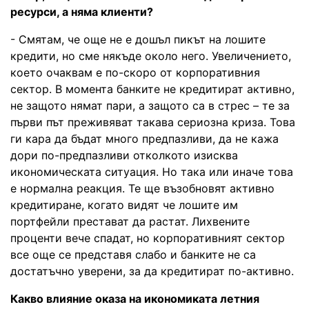
ресурси, а няма клиенти?
- Смятам, че още не е дошъл пикът на лошите
кредити, но сме някъде около него. Увеличението,
което очаквам е по-скоро от корпоративния
сектор. В момента банките не кредитират активно,
не защото нямат пари, а защото са в стрес – те за
първи път преживяват такава сериозна криза. Това
ги кара да бъдат много предпазливи, да не кажа
дори по-предпазливи отколкото изисква
икономическата ситуация. Но така или иначе това
е нормална реакция. Те ще възобновят активно
кредитиране, когато видят че лошите им
портфейли престават да растат. Лихвените
проценти вече спадат, но корпоративният сектор
все още се представя слабо и банките не са
достатъчно уверени, за да кредитират по-активно.
Какво влияние оказа на икономиката летния