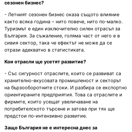
сезонен бизнес?
- Летният сезонен бизнес оказа същото влияние
както всяка година – нито повече, нито по-малко.
Туризмът е един изключително силен отрасъл за
България. За съжаление, голяма част от него е в
сивия сектор, така че ефектът не може да се
отрази адекватно в статистиката.
Кои отрасли ще усетят развитие?
- Със сигурност отраслите, които се развиват са
хранително-вкусовата промишленост и секторът
на бързооборотните стоки. И разбира се експортно
ориентираните предприятия. Това са отраслите и
фирмите, които усещат увеличаване на
потребителското търсене и затова при тях ще
предстои по-интензивно развитие.
Защо България не е интересна днес за