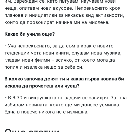
им. Зареждам се, като пътувам, научавам нови
неща, опитвам нови вкусове. Непрекъснато кроя
планове и инициативи за някакъв вид активности,
които да провокират начина ми на мислене.
Какво би учила още?
- Уча непрекъснато, за да съм в крак с новите
тенденции чета нови книги, слушам нова музика,
гледам нови филми – всичко, от което мога да
попия и извлека нещо за себе си.
В колко започва денят ти и каква първа новина би
искала да прочетеш или чуеш?
- В 6:30 и вихрушката от задачи се завихря. Затова
избирам новината, която ще ми донесе усмивка.
Една в повече никога не е излишна.