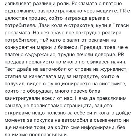
изпълняват различни роли. Рекламата е платено
съдържание, разпространявано чрез медиите. PR е
цялостен процес, който изгражда връзка с
потребителя. „Тази кола е страхотна, купи я!“ гласи
рекламата. На нея обаче все по-трудно реагира
потребителят, тъй като е залят от реклами на
конкурентни марки и бизнеси. Предвид, това, че е
платено съдържание, трудно печели доверие. PR
предава посланието по много по-ефикасен начин.
Тест драйв на автомобил от страна на журналист,
статия за качествата му, за наградите, които е
получил, видео с функционирането на системите,
които го оборудват, много повече биха
заинтригували всеки от нас. Няма да превключим
канала, не прелистваме страницата, защото
откриваме нещо полезно за себе си и когато дойде
момента за покупка на автомобил в съзнанието ни
ще изникне този, за който сме информирани, без
да имаме предразсъдъци.