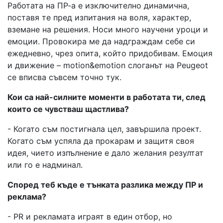
Работата на ПР-а е изключително динамична,
поставя те пред изпитания на воля, характер,
вземане на решения. Носи много научени уроци и
емоции. Провокира ме да надграждам себе си
ежедневно, чрез опита, който придобивам. Емоция
и движение – motion&emotion слоганът на Peugeot
се вписва съвсем точно тук.
Кои са най-силните моменти в работата ти, след
които се чувстваш щастлива?
- Когато съм постигнала цел, завършила проект.
Когато съм успяла да прокарам и защитя своя
идея, чието изпълнение е дало желания резултат
или го е надминал.
Според теб къде е тънката разлика между ПР и
реклама?
- PR и рекламата играят в един отбор, но