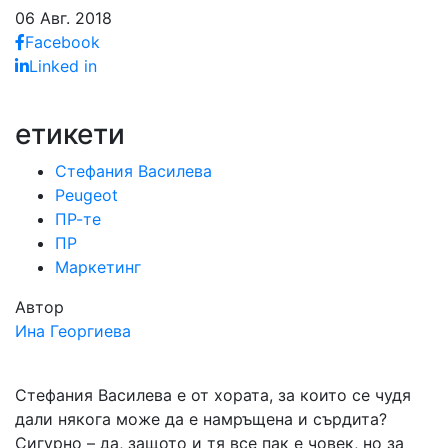
06 Авг. 2018
Facebook
Linked in
етикети
Стефания Василева
Peugeot
ПР-те
ПР
Маркетинг
Автор
Ина Георгиева
Стефания Василева е от хората, за които се чудя
дали някога може да е намръщена и сърдита?
Сигурно – да, защото и тя все пак е човек, но за