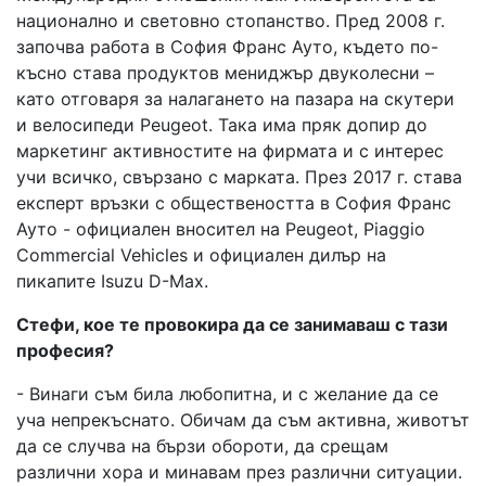
национално и световно стопанство. Пред 2008 г.
започва работа в София Франс Ауто, където по-
късно става продуктов мениджър двуколесни –
като отговаря за налагането на пазара на скутери
и велосипеди Peugeot. Така има пряк допир до
маркетинг активностите на фирмата и с интерес
учи всичко, свързано с марката. През 2017 г. става
експерт връзки с обществеността в София Франс
Ауто - официален вносител на Peugeot, Piaggio
Commercial Vehicles и официален дилър на
пикапите Isuzu D-Max.
Стефи, кое те провокира да се занимаваш с тази
професия?
- Винаги съм била любопитна, и с желание да се
уча непрекъснато. Обичам да съм активна, животът
да се случва на бързи обороти, да срещам
различни хора и минавам през различни ситуации.