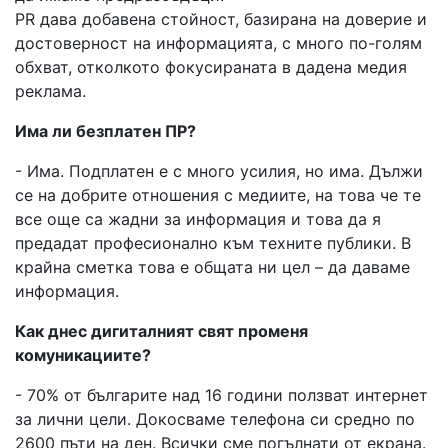
PR дава добавена стойност, базирана на доверие и
достоверност на информацията, с много по-голям
обхват, отколкото фокусираната в дадена медия
реклама.
Има ли безплатен ПР?
- Има. Подплатен е с много усилия, но има. Дължи
се на добрите отношения с медиите, на това че те
все още са жадни за информация и това да я
предадат професионално към техните публики. В
крайна сметка това е общата ни цел – да даваме
информация.
Как днес дигиталният свят променя
комуникациите?
- 70% от българите над 16 години ползват интернет
за лични цели. Докосваме телефона си средно по
2600 пъти на ден. Всички сме погълнати от екрана.