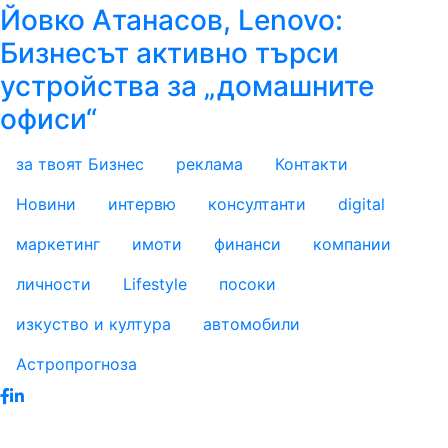
Йовко Атанасов, Lenovo:
Бизнесът активно търси
устройства за „домашните
офиси“
за твоят Бизнес
реклама
Контакти
footer_statii
Новини
интервю
консултанти
digital
маркетинг
имоти
финанси
компании
личности
Lifestyle
посоки
изкуство и култура
автомобили
Астропрогноза