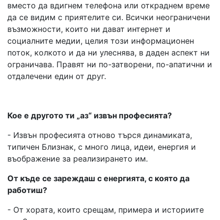
вместо да вдигнем телефона или откраднем време
да се видим с приятелите си. Всички неограничени
възможности, които ни дават интернет и
социалните медии, целия този информационен
поток, колкото и да ни улеснява, в даден аспект ни
ограничава. Правят ни по-затворени, по-апатични и
отдалечени един от друг.
Кое е другото ти „аз“ извън професията?
- Извън професията отново търся динамиката,
типичен Близнак, с много лица, идеи, енергия и
въображение за реализирането им.
От къде се зареждаш с енергията, с която да
работиш?
- От хората, които срещам, примера и историите