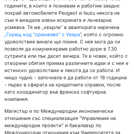
годините, в които я познавам и работим заедно
покрай автомобилите Peugeot и Isuzu никога не
съм я виждала извън искрената и лъчезарна
усмивка. Тя ме „хвърли” в авантюрата наречена
„Горещ код "оранжево" с Vespa
”, която с огромно
удоволствие винаги ще помня. С нея мога да си
позволя да комуникираме работно дори в 7.30
сутринта или пък десет вечера. Тя е човек, който с
отворени обятия приема различните идеи и с нея е
истинско удоволствие и лекота да се работи. И
нищо чудно - започнала е да работи от 18 годишна
- първо в сферата на кредитните справки, после
като координатор във френска софтуерна
компания.
Магистър е по Международни икономически
отношения със специализация "Управление на
международни проекти" и бакалавър по
Международни отношения към Университета за