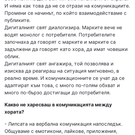
И няма как това да не се отрази на комуникациите.
Промени се начинът, по който взаимодействаме с
публиките.
Дигиталният свят диалогизира. Марките вече не
водят монолог с потребителя. Потребителите
започнаха да говорят с марките и марките са
задължени да говорят като хора, да имат човешки
облик.
Дигиталният свят ангажира, той позволява и
изисква да реагираш на ситуация мигновено, в
реално време. И комуникационните се учат да се
адаптират към това, с много по-голям обхват и
много по-бързо достигащи до потребителя.
Какво не харесваш в комуникацията между
хората?
- Липсата на вербална комуникация напоследък.
Общуваме с емотикони, лайкове, приложения,