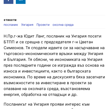
in
етикети
посланик
Унгария
Проекти
околна среда
Н.Пр.г-жа Юдит Ланг, посланик на Унгария посети
БТПП и се срещна с председателя г-н Цветан
Симеонов. Тя сподели идеите си за насърчаване на
търговско-икономическите връзки между Унгария
и България. Тя обясни, че икономиката на Унгария
през последните години се изгражда въз основа на
износа и инвестициите, както е българската
икономика. По време на дискусията бяха засегнати
възможностите за инвестиране в проекти за
опазване на околната среда, възстановяема
енергия, обработка на отпадъци и др.
Посланикът на Унгария прояви интерес към