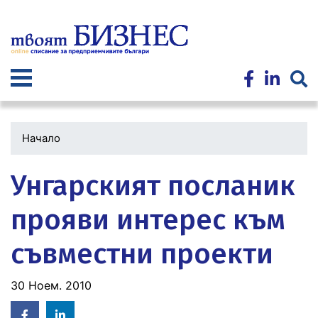
Премини
към
основното
съдържание
Начало
Унгарският посланик
прояви интерес към
съвместни проекти
30 Ноем. 2010
Facebook
Linked