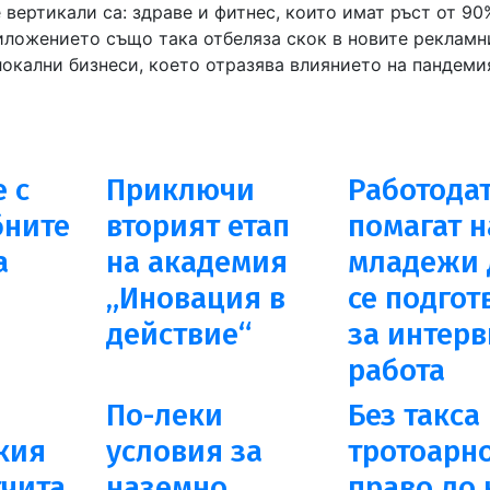
вертикали са: здраве и фитнес, които имат ръст от 90
риложението също така отбеляза скок в новите рекламн
локални бизнеси, което отразява влиянието на пандеми
 с
Приключи
Работода
бните
вторият етап
помагат н
а
на академия
младежи 
„Иновация в
се подгот
действие“
за интерв
работа
По-леки
Без такса
кия
условия за
тротоарн
тчита
наземно
право до 