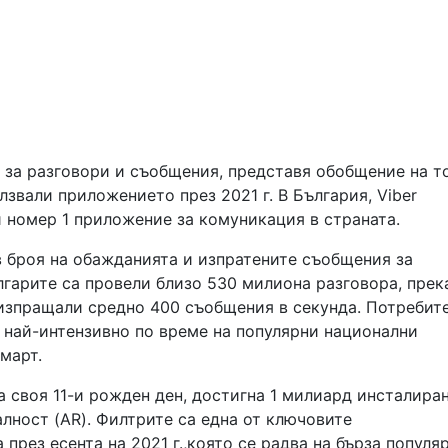
и за разговори и съобщения, представя обобщение на т
лзвали приложението през 2021 г. В България, Viber
 номер 1 приложение за комуникация в страната.
в броя на обажданията и изпратените съобщения за
ългарите са провели близо 530 милиона разговора, пре
 изпращали средно 400 съобщения в секунда. Потребит
 най-интензивно по време на популярни национални
 март.
а своя 11-и рожден ден, достигна 1 милиард инсталира
алност (AR). Филтрите са една от ключовите
през есента на 2021 г.,която се радва на бърза популя