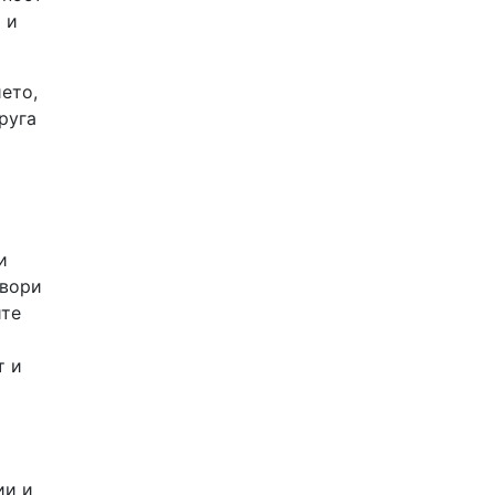
 и
ето,
руга
и
твори
ите
т и
ии и