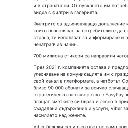
и в страната ни. От пускането им потре
видеа с филтри в галерията.
Филтрите са вдъхновяващо допълнение 
които позволяват на потребителите да с
страна, ги използват за информиране и 
ненатрапчив начин.
700 милиона стикери са направили чато
През 2021 г. компанията остава и пред
улесняване на комуникацията им с граж
свой канал в платформата, а чатботът C
близо 90 000 абонати за всичко случващ
стратегическо партньорство с EasyPay, 
плащат сметките си бързо и лесно в при
създадени съдържание и услуги, Viber з
насилието над жените.
Viber бележи сериозен ръст не само при