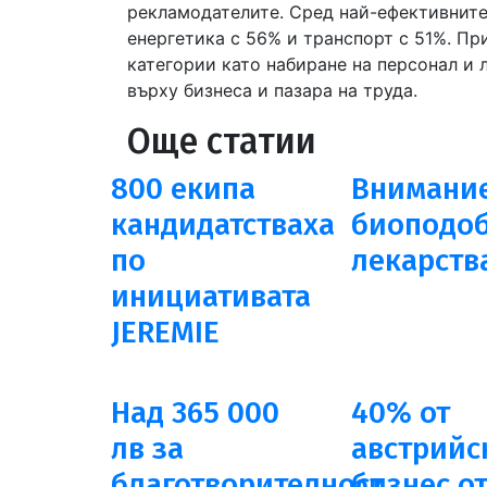
рекламодателите. Сред най-ефективните 
енергетика с 56% и транспорт с 51%. П
категории като набиране на персонал и 
върху бизнеса и пазара на труда.
Още статии
800 екипа
Внимание
кандидатстваха
биоподо
по
лекарств
инициативата
JEREMIE
Над 365 000
40% от
лв за
австрийс
благотворителност
бизнес о