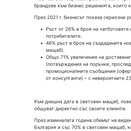
брандове към бизнес решенията, които к
През 2021 г. бизнесът показа сериозни 
Ръст от 26% в броя на чатботовете
потребителите.
46% ръст в броя на създадените но
мащаб).
Общо 71% увеличение на доставени
(потвърждения на поръчки, прослед
промоционалните съобщения (оферти
от консултанти) – с невероятните 2
Към днешна дата в световен мащаб, повеч
общуват директно със своите клиенти.
През изминалата година обемът на виде
България и със 70% в световен мащаб, к