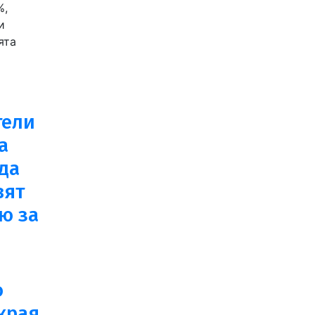
%,
и
ята
тели
а
да
вят
ю за
о
края