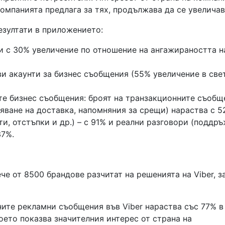
омпанията предлага за тях, продължава да се увеличав
резултати в приложението:
 и с 30% увеличение по отношение на ангажираността н
ви акаунти за бизнес съобщения (55% увеличение в све
те бизнес съобщения: броят на транзакционните съобщ
яване на доставка, напомняния за срещи) нараства с 5
, отстъпки и др.) – с 91% и реални разговори (поддр
37%.
е от 8500 брандове разчитат на решенията на Viber, з
ните рекламни съобщения във Viber нараства със 77% в
оето показва значителния интерес от страна на