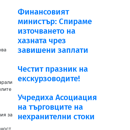
Финансовият
министър: Спираме
източването на
хазната чрез
завишени заплати
ова
Честит празник на
екскурзоводите!
карали
елите
Учредиха Асоциация
на търговците на
ния за
нехранителни стоки
рност