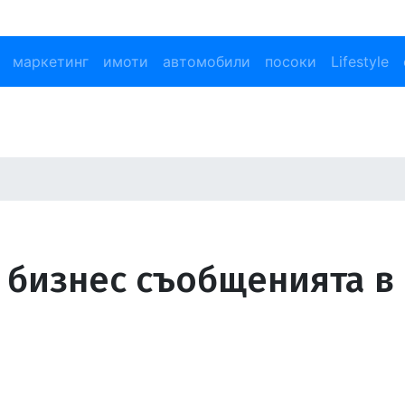
маркетинг
имоти
автомобили
посоки
Lifestyle
 в бизнес съобщенията в