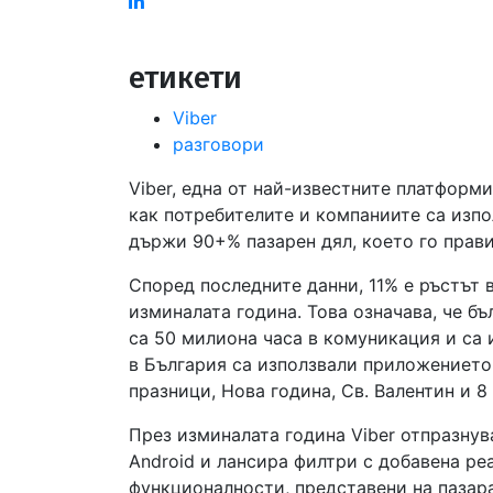
Linked
in
етикети
Viber
разговори
Viber, една от най-известните платформ
как потребителите и компаниите са изпо
държи 90+% пазарен дял, което го прави
Според последните данни, 11% е ръстът 
изминалата година. Това означава, че б
са 50 милиона часа в комуникация и са
в България са използвали приложението
празници, Нова година, Св. Валентин и 8
През изминалата година Viber отпразнув
Android и лансира филтри с добавена ре
функционалности, представени на пазара 