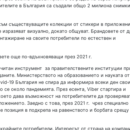
бителите в България са създали общо 2 милиона снимки
към съществуващите колекции от стикери в приложени
е изразяват визуално, докато общуват. Брандовете от д
ангажиране на своите потребители по естествен и
вете още по-вдъхновяващи през 2021 г.
почитан инструмент за правителствените институции пр
даните. Министерството на образованието и науката о
ovid-19 България не спира да информира всеки ден сво
о се около пандемията. През есента, Viber стартира и
което дава възможност на потребителите да проверява
ложението. Заедно с това, през 2021 г. чрез специално
ае позиция в подкрепа на равенството и борбата срещу
 крайните потребители. Интересът от страна на компан