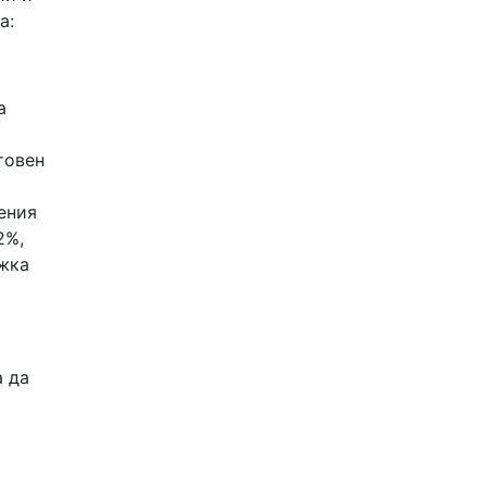
а:
а
товен
ения
2%,
ъжка
а да