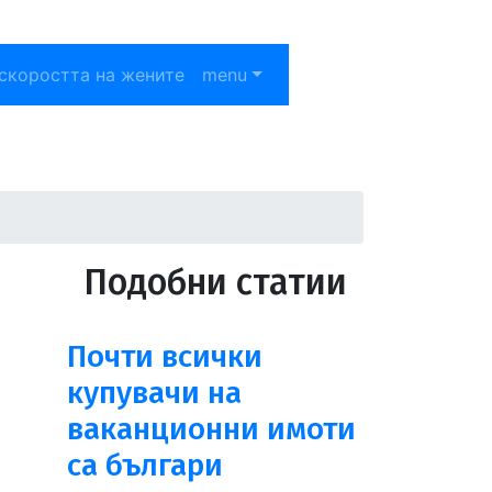
скоростта на жените
menu
Подобни статии
Почти всички
купувачи на
ваканционни имоти
са българи