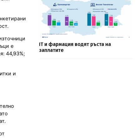
анкетирани
ост.
 източници
IT и фармация водят ръста на
ъци е
заплатите
я: 44,93%;
итки и
ително
ато
ат.
от