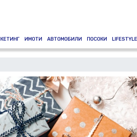
Премини
към
основното
съдържание
КЕТИНГ
ИМОТИ
АВТОМОБИЛИ
ПОСОКИ
LIFESTYL