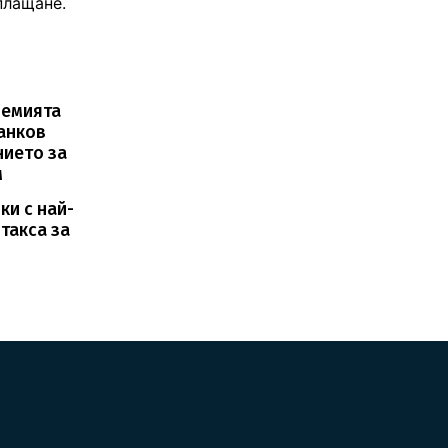
плащане.
демията
банков
нието за
м
ки с най-
такса за