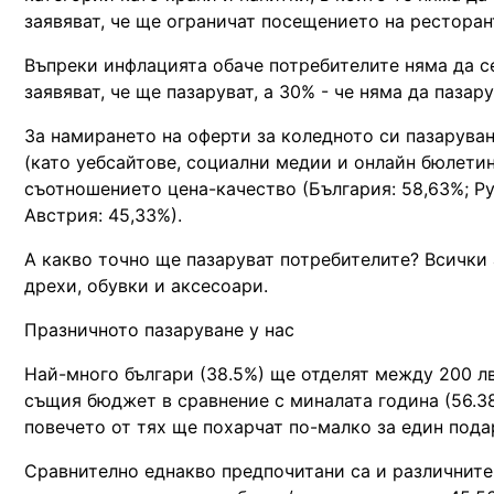
заявяват, че ще ограничат посещението на ресторан
Въпреки инфлацията обаче потребителите няма да с
заявяват, че ще пазаруват, а 30% - че няма да паза
За намирането на оферти за коледното си пазарува
(като уебсайтове, социални медии и онлайн бюлетин
съотношението цена-качество (България: 58,63%; Рум
Австрия: 45,33%).
А какво точно ще пазаруват потребителите? Всички 
дрехи, обувки и аксесоари.
Празничното пазаруване у нас
Най-много българи (38.5%) ще отделят между 200 лв
същия бюджет в сравнение с миналата година (56.38
повечето от тях ще похарчат по-малко за един подар
Сравнително еднакво предпочитани са и различните 