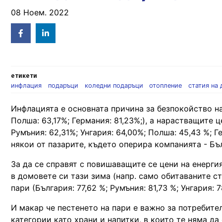
08 Ноем. 2022
Facebook
Linked
in
етикети
инфлация
подаръци
коледни подаръци
отопление
статия на 
Инфлацията е основната причина за безпокойство на 
Полша: 63,17%; Германия: 81,23%;), а нарастващите ц
Румъния: 62,31%; Унгария: 64,00%; Полша: 45,43 %; Ге
някои от пазарите, където оперира компанията - Бъ
За да се справят с повишаващите се цени на енерги
в домовете си тази зима (напр. само обитаваните ст
пари (България: 77,62 %; Румъния: 81,73 %; Унгария: 7
И макар че пестенето на пари е важно за потребите
категории като храни и напитки, в които те няма д