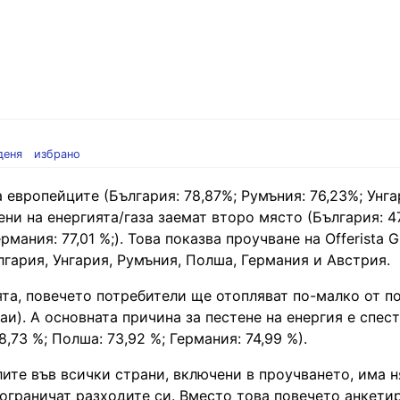
деня
избрано
европейците (България: 78,87%; Румъния: 76,23%; Унгар
ени на енергията/газа заемат второ място (България: 4
рмания: 77,01 %;). Това показва проучване на Offerista 
лгария, Унгария, Румъния, Полша, Германия и Австрия.
ята, повечето потребители ще отопляват по-малко от 
аи). А основната причина за пестене на енергия е спес
8,73 %; Полша: 73,92 %; Германия: 74,99 %).
лите във всички страни, включени в проучването, има 
а ограничат разходите си. Вместо това повечето анкети