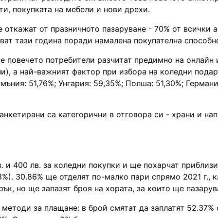
ти, покупката на мебели и нови дрехи.
е откажат от празничното пазаруване - 70% от всички 
руват тази година поради намалена покупателна способн
не повечето потребители разчитат предимно на онлайн
и), а най-важният фактор при избора на коледни подар
ъния: 51,76%; Унгария: 59,35%; Полша: 51,30%; Германи
анкетирани са категорични в отговора си - храни и нап
. и 400 лв. за коледни покупки и ще похарчат приблиз
%). 30.86% ще отделят по-малко пари спрямо 2021 г., к
ък, но ще запазят броя на хората, за които ще пазарув
методи за плащане: в брой смятат да заплатят 52.37% 