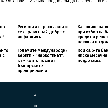
56%. Останалите 2% биха предпочели да пазаруват на из
 на
Региони и отрасли, които
Как влияе пан
.
се справят най-добре с
при избор на 
е!
инфлацията
кредит и реше
покупка на до
които
Големите международни
Кои са 5-те бан
е с
вериги – “наркотикът”,
ниска месечна 
към който посягат
поддръжка
българските
предприемачи