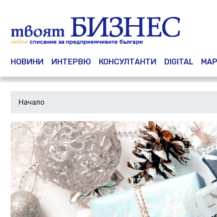
Main navigation
НОВИНИ
ИНТЕРВЮ
КОНСУЛТАНТИ
DIGITAL
МАР
Начало
Водеща
снимка