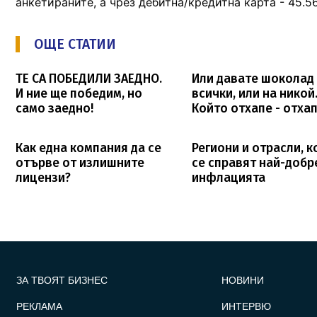
анкетираните, а чрез дебитна/кредитна карта - 45.
ОЩЕ СТАТИИ
ТЕ СА ПОБЕДИЛИ ЗАЕДНО.
Или давате шоколад
И ние ще победим, но
всички, или на никой
само заедно!
Който отхапе - отхап
Как една компания да се
Региони и отрасли, 
отърве от излишните
се справят най-добр
лицензи?
инфлацията
FOOTER_STATII
ЗА ТВОЯТ БИЗНЕС
НОВИНИ
РЕКЛАМА
ИНТЕРВЮ