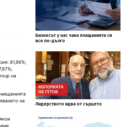
Бизнесът у нас чака плащанията си
все по-дълго
ия: 81,96%;
7,87%;
Group на
помещенията
тяването на
Лидерството идва от сърцето
някои
рани