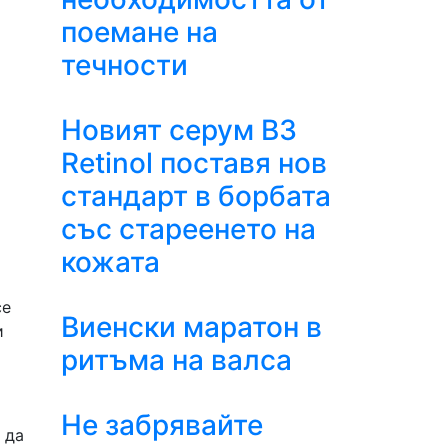
поемане на
течности
Новият серум B3
Retinol поставя нов
стандарт в борбата
със стареенето на
кожата
се
Виенски маратон в
и
ритъма на валса
Не забрявайте
 да