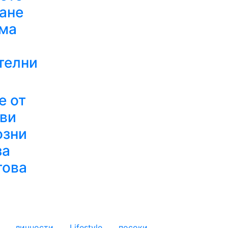
ане
има
телни
е от
ви
озни
за
това
личности
Lifestyle
посоки