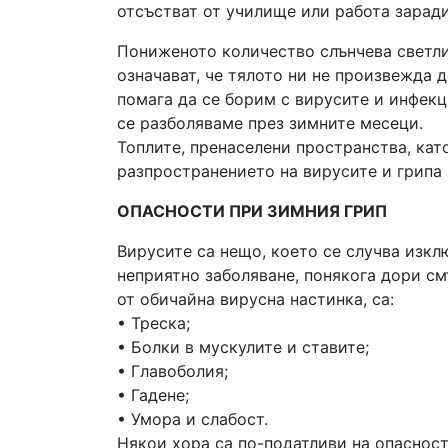
отсъстват от училище или работа заради
Пониженото количество слънчева светли
означават, че тялото ни не произвежда 
помага да се борим с вирусите и инфекц
се разболяваме през зимните месеци.
Топлите, пренаселени пространства, кат
разпространението на вирусите и грипа 
ОПАСНОСТИ ПРИ ЗИМНИЯ ГРИП
Вирусите са нещо, което се случва изкл
неприятно заболяване, понякога дори см
от обичайна вирусна настинка, са:
• Треска;
• Болки в мускулите и ставите;
• Главоболия;
• Гадене;
• Умора и слабост.
Някои хора са по-податливи на опасност