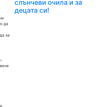
слънчеви очила и за
децата си!
ни
о да
да за
о-
овече
те