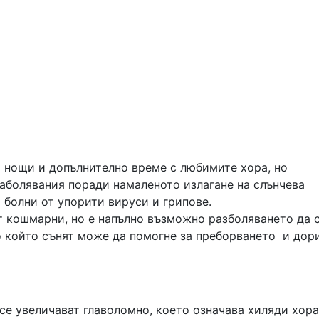
и нощи и допълнително време с любимите хора, но
аболявания поради намаленото излагане на слънчева
 болни от упорити вируси и грипове.
т кошмарни, но е напълно възможно разболяването да 
о който сънят може да помогне за преборването и дор
 се увеличават главоломно, което означава хиляди хора