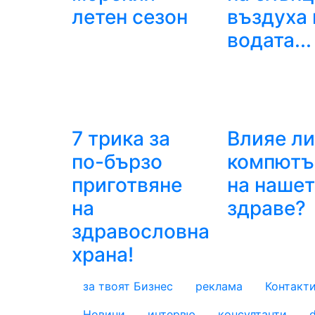
летен сезон
въздуха 
водата...
7 трика за
Влияе л
по-бързо
компютъ
приготвяне
на наше
на
здраве?
здравословна
храна!
за твоят Бизнес
реклама
Контакт
footer_statii
Новини
интервю
консултанти
d