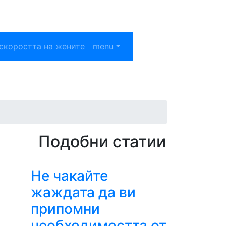
скоростта на жените
menu
Подобни статии
Не чакайте
жаждата да ви
припомни
необходимостта от