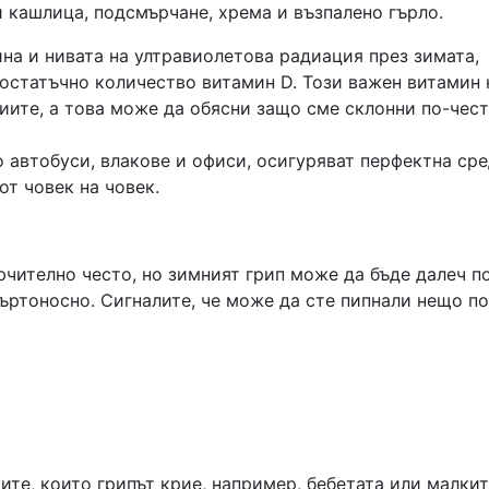
 кашлица, подсмърчане, хрема и възпалено гърло.
на и нивата на ултравиолетова радиация през зимата,
достатъчно количество витамин D. Този важен витамин 
иите, а това може да обясни защо сме склонни по-чест
о автобуси, влакове и офиси, осигуряват перфектна сре
от човек на човек.
ючително често, но зимният грип може да бъде далеч п
ъртоносно. Сигналите, че може да сте пипнали нещо п
ите, които грипът крие, например, бебетата или малки