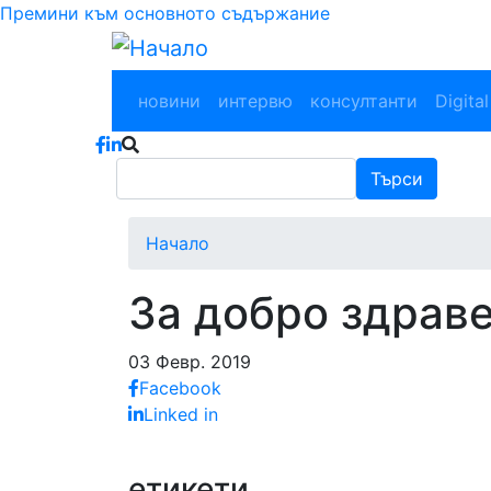
Премини към основното съдържание
Main navigation
новини
интервю
консултанти
Digital
Търси
Търси
Начало
За добро здраве
03 Февр. 2019
Facebook
Linked in
етикети