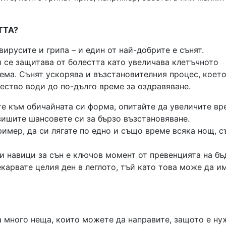
ТТА?
вирусите и грипа – и един от най-добрите е сънят.
и се защитава от болестта като увеличава клетъчното
ема. Сънят ускорява и възстановителния процес, коет
ество води до по-дълго време за оздравяване.
ете към обичайната си форма, опитайте да увеличите в
овишите шансовете си за бързо възстановяване.
имер, да си лягате по едно и също време всяка нощ, 
 навици за сън е ключов момент от превенцията на б
екарвате целия ден в леглото, тъй като това може да и
а много неща, които можете да направите, защото е ну