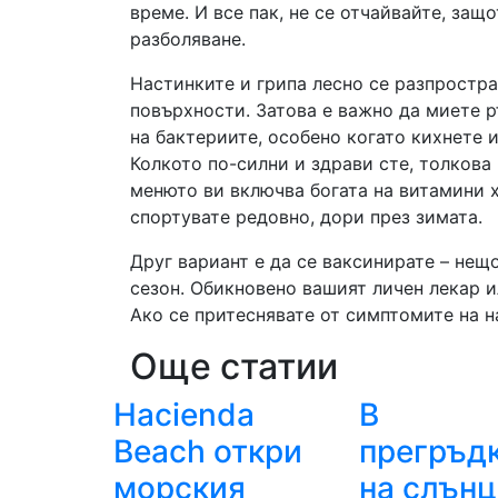
време. И все пак, не се отчайвайте, защ
разболяване.
Настинките и грипа лесно се разпростра
повърхности. Затова е важно да миете р
на бактериите, особено когато кихнете 
Колкото по-силни и здрави сте, толкова
менюто ви включва богата на витамини х
спортувате редовно, дори през зимата.
Друг вариант е да се ваксинирате – нещ
сезон. Обикновено вашият личен лекар 
Ако се притеснявате от симптомите на н
Още статии
Hacienda
В
Beach откри
прегръд
морския
на слънц