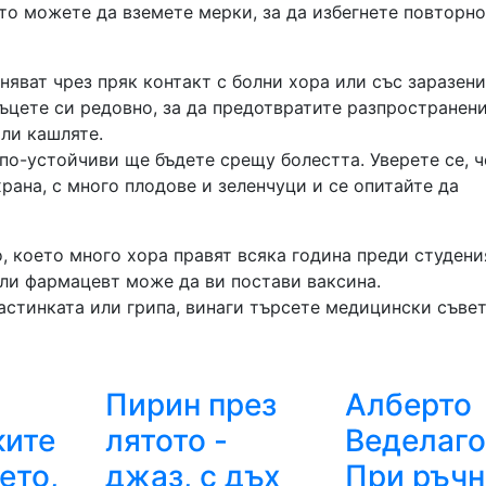
ото можете да вземете мерки, за да избегнете повторно
няват чрез пряк контакт с болни хора или със заразени
ъцете си редовно, за да предотвратите разпространен
или кашляте.
 по-устойчиви ще бъдете срещу болестта. Уверете се, ч
рана, с много плодове и зеленчуци и се опитайте да
о, което много хора правят всяка година преди студени
или фармацевт може да ви постави ваксина.
астинката или грипа, винаги търсете медицински съве
Пирин през
Алберто
ките
лятото -
Веделаго
ето,
джаз, с дъх
При ръчн