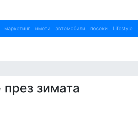
маркетинг
имоти
автомобили
посоки
Lifestyle
 през зимата