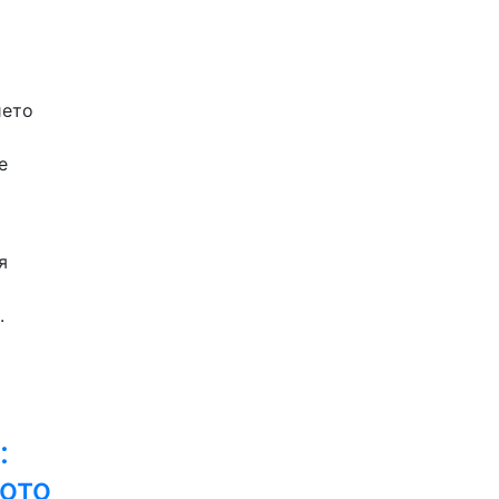
ието
е
я
т.
:
ото