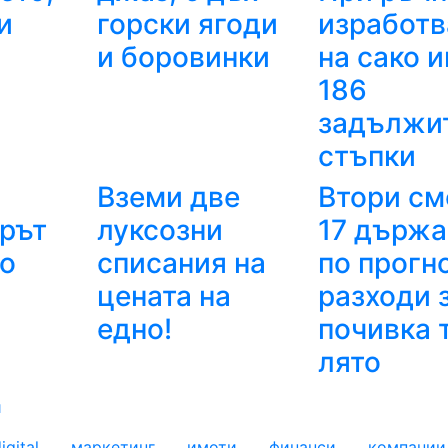
и
горски ягоди
изработв
и боровинки
на сако 
186
задължи
стъпки
и
Вземи две
Втори см
рът
луксозни
17 държа
то
списания на
по прогн
цената на
разходи 
едно!
почивка 
лято
и
igital
маркетинг
имоти
финанси
компании