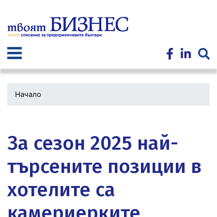
Премини
към
основното
съдържание
Начало
Водеща
снимка
За сезон 2025 най-
търсените позиции в
хотелите са
камериерките