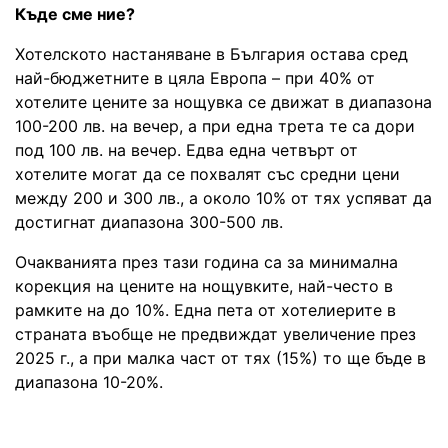
Къде сме ние?
Хотелското настаняване в България остава сред
най-бюджетните в цяла Европа – при 40% от
хотелите цените за нощувка се движат в диапазона
100-200 лв. на вечер, а при една трета те са дори
под 100 лв. на вечер. Едва една четвърт от
хотелите могат да се похвалят със средни цени
между 200 и 300 лв., а около 10% от тях успяват да
достигнат диапазона 300-500 лв.
Очакванията през тази година са за минимална
корекция на цените на нощувките, най-често в
рамките на до 10%. Една пета от хотелиерите в
страната въобще не предвиждат увеличение през
2025 г., а при малка част от тях (15%) то ще бъде в
диапазона 10-20%.