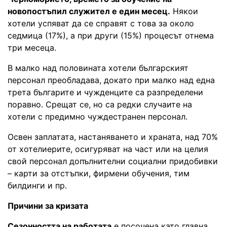
новопостъпил служител е един месец.
Някои
хотели успяват да се справят с това за около
седмица (17%), а при други (15%) процесът отнема
три месеца.
В малко над половината хотели българският
персонал преобладава, докато при малко над една
трета българите и чужденците са разпределени
поравно. Срещат се, но са редки случаите на
хотели с предимно чуждестранен персонал.
Освен заплатата, настаняването и храната, над 70%
от хотелиерите, осигуряват на част или на целия
свой персонал допълнителни социални придобивки
– карти за отстъпки, фирмени обучения, тим
билдинги и пр.
Причини за кризата
Сезонността на работата
е посочена като главна