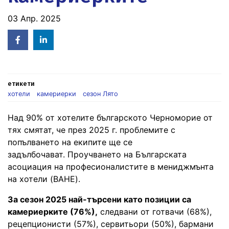
03 Апр. 2025
Facebook
Linked
in
етикети
хотели
камериерки
сезон Лято
Над 90% от хотелите българското Черноморие от
тях смятат, че през 2025 г. проблемите с
попълването на екипите ще се
задълбочават. Проучването на Българската
асоциация на професионалистите в мениджмънта
на хотели (BAHE).
За сезон 2025 най-търсени като позиции са
камериерките (76%),
следвани от готвачи (68%),
рецепционисти (57%), сервитьори (50%), бармани