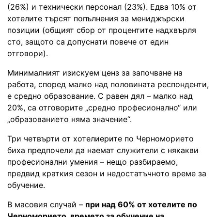
(26%) и технически персонал (23%). Едва 10% от
хотелите търсят попълнения за мениджърски
позиции (общият сбор от процентите надхвърля
сто, защото са допуснати повече от един
отговори).
Минималният изискуем ценз за започване на
работа, според малко над половината респонденти,
е средно образование. С равен дял – малко над
20%, са отговорите „средно професионално“ или
„образованието няма значение“.
Три четвърти от хотелиерите по Черноморието
биха предпочели да наемат служители с някакви
професионални умения – нещо разбираемо,
предвид краткия сезон и недостатъчното време за
обучение.
В масовия случай –
при над 60% от хотелите по
Черноморието, времето за обучение на