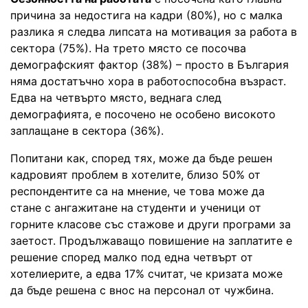
причина за недостига на кадри (80%), но с малка
разлика я следва липсата на мотивация за работа в
сектора (75%). На трето място се посочва
демографският фактор (38%) – просто в България
няма достатъчно хора в работоспособна възраст.
Едва на четвърто място, веднага след
демографията, е посочено не особено високото
заплащане в сектора (36%).
Попитани как, според тях, може да бъде решен
кадровият проблем в хотелите, близо 50% от
респондентите са на мнение, че това може да
стане с ангажитане на студенти и ученици от
горните класове със стажове и други програми за
заетост. Продължаващо повишение на заплатите е
решение според малко под една четвърт от
хотелиерите, а едва 17% считат, че кризата може
да бъде решена с внос на персонал от чужбина.