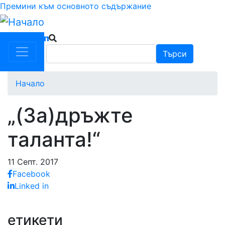
Премини към основното съдържание
Търси
Търси
Начало
„(За)дръжте
таланта!“
11 Септ. 2017
Facebook
Linked in
етикети