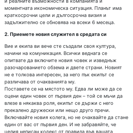
и реалните възможности в компанията и
моментната икономическа ситуация. Планът има
краткосрочни цели и дългосрочна визия и
задължително се обновява на всеки 6 месеца.
2. Приемете новия служител в средата си
Вие и екипа ви вече сте създали своя култура,
начини на комуникация. Всички веднага се
опитвате да включите новия човек и изведнъж
разочарованието обзема и двете страни. Новият
не е толкова интересен, за него пък екипът се
различава от очакванията му.
Поставете се на мястото му. Едва ли може да се
оцени един човек от първия ден – той се мъчи да
влезе в някаква роля, екипът се държи с него
прекалено дружески или нещо друго пречи.
Включвайте новия колега, но не очаквайте да стане
един от вас от първия ден. И не забравяйте, че
целия неписан кодекс от правила във вашата