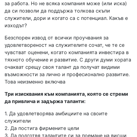
за работа. Но не всяка компания може (или иска)
да си позволи да поддържа толкова скъпи
служители, дори и когато са с потенциал. Какъв е
изходът?
Безспорен извод от всички проучвания за
удовлетвореност на служителите сочат, че те се
чувстват оценени, когато компанията инвестира в
тяхното обучение и развитие. С други думи хората
очакват срещу своя талант да получат видими
възможности за лично и професионално развитие.
Това неизменно включва
Три изисквания към компанията, която се стреми
да привлича и задържа таланти:
1. Да удовлетворява амбициите на своите
служители
2. Да постига фирмените цели
3. Да подготвя талантите си за поемане на висши