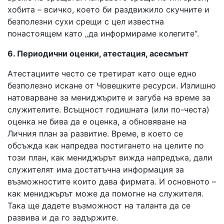
хобита – всичко, което би раздвижило скучните и
безполезни сухи срещи с цел известна
понастоящем като „да информираме колегите“.
6. Периодични оценки, атестация, асесмънт
Атестациите често се третират като още едно
безполезно искане от Човешките ресурси. Излишно
натоварване за мениджърите и загуба на време за
служителите. Всъщност годишната (или по-честа)
оценка не бива да е оценка, а обновяване на
Личния план за развитие. Време, в което се
обсъжда как напредва постигането на целите по
този план, как мениджърът вижда напредъка, дали
служителят има достатъчна информация за
възможностите които дава фирмата. И основното –
как мениджърът може да помогне на служителя.
Така ще дадете възможност на таланта да се
развива и да го задържите.