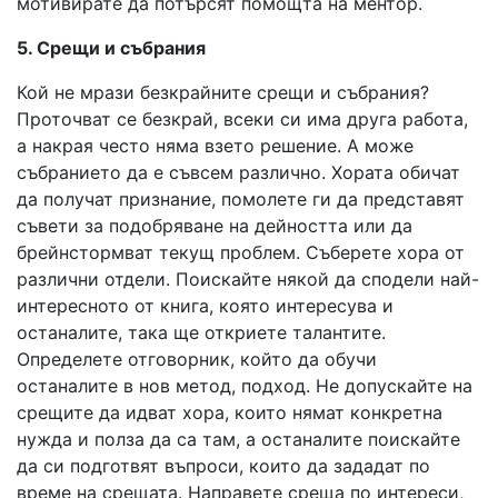
мотивирате да потърсят помощта на ментор.
5. Срещи и събрания
Кой не мрази безкрайните срещи и събрания?
Проточват се безкрай, всеки си има друга работа,
а накрая често няма взето решение. А може
събранието да е съвсем различно. Хората обичат
да получат признание, помолете ги да представят
съвети за подобряване на дейността или да
брейнстормват текущ проблем. Съберете хора от
различни отдели. Поискайте някой да сподели най-
интересното от книга, която интересува и
останалите, така ще откриете талантите.
Определете отговорник, който да обучи
останалите в нов метод, подход. Не допускайте на
срещите да идват хора, които нямат конкретна
нужда и полза да са там, а останалите поискайте
да си подготвят въпроси, които да зададат по
време на срещата. Направете среща по интереси,