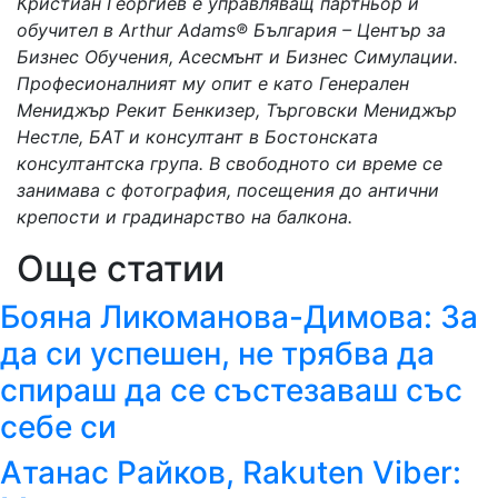
Кристиан Георгиев е управляващ партньор и
обучител в Arthur Adams® България – Център за
Бизнес Обучения, Асесмънт и Бизнес Симулации.
Професионалният му опит е като Генерален
Мениджър Рекит Бенкизер, Търговски Мениджър
Нестле, БАТ и консултант в Бостонската
консултантска група. В свободното си време се
занимава с фотография, посещения до антични
крепости и градинарство на балкона.
Още статии
Бояна Ликоманова-Димова: За
да си успешен, не трябва да
спираш да се състезаваш със
себе си
Атанас Райков, Rakuten Viber: