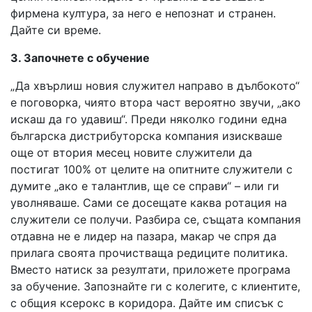
фирмена култура, за него е непознат и странен.
Дайте си време.
3. Започнете с обучение
„Да хвърлиш новия служител направо в дълбокото“
е поговорка, чиято втора част вероятно звучи, „ако
искаш да го удавиш“. Преди няколко години една
българска дистрибуторска компания изискваше
още от втория месец новите служители да
постигат 100% от целите на опитните служители с
думите „ако е талантлив, ще се справи“ – или ги
уволняваше. Сами се досещате каква ротация на
служители се получи. Разбира се, същата компания
отдавна не е лидер на пазара, макар че спря да
прилага своята прочистваща редиците политика.
Вместо натиск за резултати, приложете програма
за обучение. Запознайте ги с колегите, с клиентите,
с общия ксерокс в коридора. Дайте им списък с