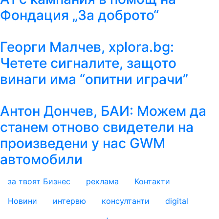
Фондация „За доброто“
Георги Малчев, xplora.bg:
Четете сигналите, защото
винаги има “опитни играчи”
Антон Дончев, БАИ: Можем да
станем отново свидетели на
произведени у нас GWM
автомобили
за твоят Бизнес
реклама
Контакти
footer_statii
Новини
интервю
консултанти
digital