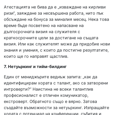
Атестацията не бива да е „изваждане на кирливи
ризи“, заяждане за несвършена работа, нито пък
обсъждане на бонуса за миналия месец. Нека това
време бъде посветено на напасване на
дългосрочната визия на служителя с
краткосрочните цели за достигане на същата
визия. Или как служителят може да придобие нови
знания и умения, с които да постигне резултатите,
които ще го направят щастлив.
7. Нетуьркинг и тийм-билдинг
Един от мениджърите веднъж запита: „как да
идентифицирам хората с талант, ако са затворени
интроверти?“ Наистина не всеки талантлив
професионалист е отличен комуникатор,
екстроверт. Обратното също е вярно. Затова
създайте възможности за нетуьркинг. Изпращайте
хората с потенциал на конференции, събития и