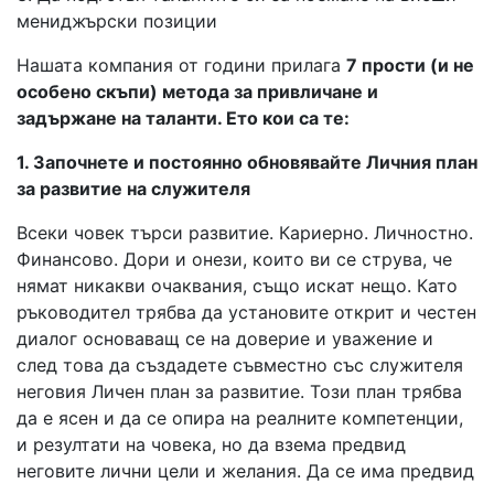
мениджърски позиции
Нашата компания от години прилага
7 прости (и не
особено скъпи) метода за привличане и
задържане на таланти. Ето кои са те:
1. Започнете и постоянно обновявайте Личния план
за развитие на служителя
Всеки човек търси развитие. Кариерно. Личностно.
Финансово. Дори и онези, които ви се струва, че
нямат никакви очаквания, също искат нещо. Като
ръководител трябва да установите открит и честен
диалог основаващ се на доверие и уважение и
след това да създадете съвместно със служителя
неговия Личен план за развитие. Този план трябва
да е ясен и да се опира на реалните компетенции,
и резултати на човека, но да взема предвид
неговите лични цели и желания. Да се има предвид