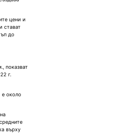
ите цени и
и стават
тъп до
., показват
22 г.
 е около
 на
 средните
ка върху