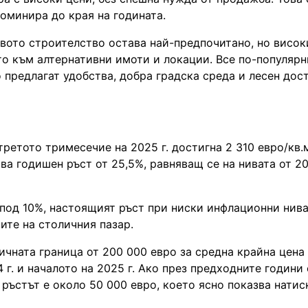
доминира до края на годината.
ото строителство остава най-предпочитано, но висок
то към алтернативни имоти и локации. Все по-популярн
предлагат удобства, добра градска среда и лесен дос
ретото тримесечие на 2025 г. достигна 2 310 евро/кв.м
а годишен ръст от 25,5%, равняващ се на нивата от 20
е под 10%, настоящият ръст при ниски инфлационни нива
ите на столичния пазар.
чната граница от 200 000 евро за средна крайна цена
 г. и началото на 2025 г. Ако през предходните години
а ръстът е около 50 000 евро, което ясно показва натис