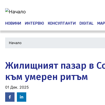
Main navigation
НОВИНИ
ИНТЕРВЮ
КОНСУЛТАНТИ
DIGITAL
МАР
Начало
Водеща
снимка
Жилищният пазар в Со
към умерен ритъм
01 Дек. 2025
Facebook
Linked
in