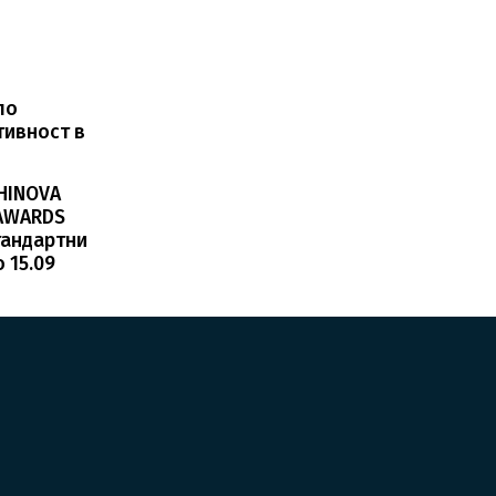
по
тивност в
HINOVA
 AWARDS
тандартни
 15.09