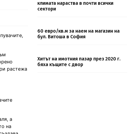
климата нараства в почти всички
сектори
60 евро/кв.м за наем на магазин на
упувачите,
бул. Витоша в София
към
Хитът на имотния пазар през 2020 г.
орено
бяха къщите с двор
ори растежа
ачите
ля, а
то на
 създава