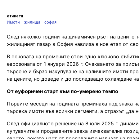
етикети
Имоти
жилища
софия
След няколко години на динамичен ръст на цените, н
жилищният пазар в София навлиза в нов етап от сво
В основата на промените стои едно ключово събити
еврозоната от 1 януари 2026 г. Очакването за прис
търсене и бързо изкупуване на наличните имоти пре
на цените, но доведе и до последващо охлаждане на
От еуфоричен старт към по-умерено темпо
Първите месеци на годината преминаха под знака на
търсеха имоти във всички сегменти, а страхът „да 
След официалното решение на 8 юли 2025 г. динамик
купувачите и продавачите заеха изчаквателна позиц
еврото, докато част от продавачите излизат на паза