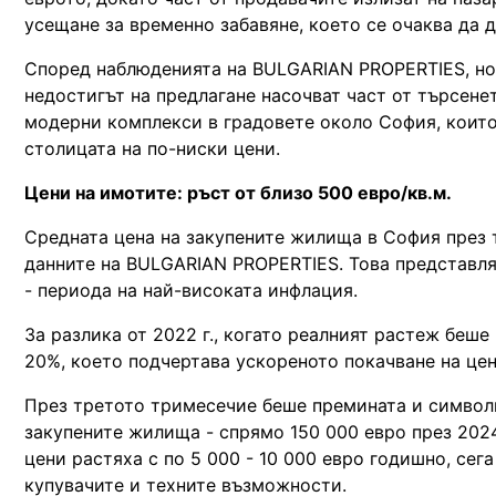
усещане за временно забавяне, което се очаква да 
Според наблюденията на BULGARIAN PROPERTIES, нов
недостигът на предлагане насочват част от търсене
модерни комплекси в градовете около София, които 
столицата на по-ниски цени.
Цени на имотите: ръст от близо 500 евро/кв.м.
Средната цена на закупените жилища в София през т
данните на BULGARIAN PROPERTIES. Това представляв
- периода на най-високата инфлация.
За разлика от 2022 г., когато реалният растеж беш
20%, което подчертава ускореното покачване на цен
През третото тримесечие беше премината и символи
закупените жилища - спрямо 150 000 евро през 2024
цени растяха с по 5 000 - 10 000 евро годишно, сег
купувачите и техните възможности.