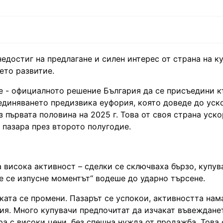
едостиг на предлагане и силен интерес от страна на к
ето развитие.
е - официалното решение България да се присъедини 
ъединяването предизвика еуфория, която доведе до уск
з първата половина на 2025 г. Това от своя страна уск
 пазара през второто полугодие.
 висока активност – сделки се сключваха бързо, купув
не се изпусне моментът“ водеше до ударно търсене.
ата се промени. Пазарът се успокои, активността нама
ия. Много купувачи предпочитат да изчакат въвеждане
ра с високи цени, без спешна нужда от продажба. Това