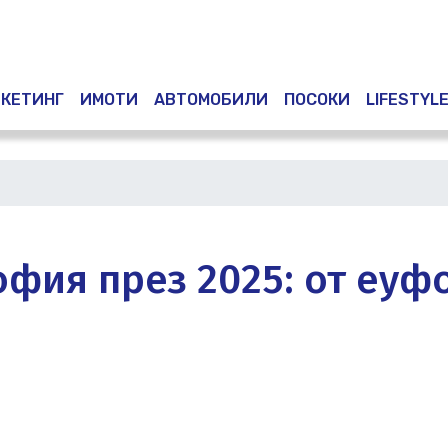
Премини
към
основното
съдържание
КЕТИНГ
ИМОТИ
АВТОМОБИЛИ
ПОСОКИ
LIFESTYL
фия през 2025: от еуф