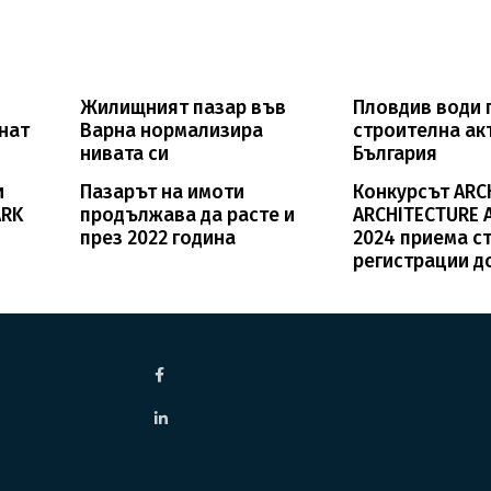
Жилищният пазар във
Пловдив води 
нат
Варна нормализира
строителна ак
нивата си
България
и
Пазарът на имоти
Конкурсът ARC
ARK
продължава да расте и
ARCHITECTURE
през 2022 година
2024 приема с
регистрации до