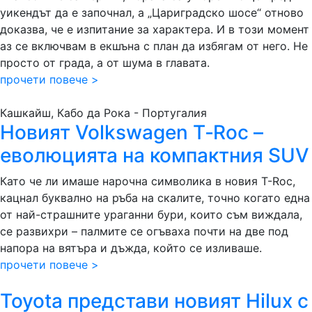
уикендът да е започнал, а „Цариградско шосе“ отново
доказва, че е изпитание за характера. И в този момент
аз се включвам в екшъна с план да избягам от него. Не
просто от града, а от шума в главата.
прочети повече >
Кашкайш, Кабо да Рока - Португалия
Новият Volkswagen T‑Roc –
еволюцията на компактния SUV
Като че ли имаше нарочна символика в новия T-Roc,
кацнал буквално на ръба на скалите, точно когато една
от най-страшните ураганни бури, които съм виждала,
се развихри – палмите се огъваха почти на две под
напора на вятъра и дъжда, който се изливаше.
прочети повече >
Toyota представи новият Hilux с