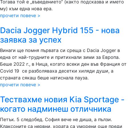
Тогава той е „въведението“ (както подсказва и името
му) към една нова ера.
прочети повече >
Dacia Jogger Hybrid 155 - нова
заявка за успех
Винаги ще помня първата си среща с Dacia Jogger в
една от най-трудните и притихнали зими за Европа.
Беше 2022 г., в Ница, когато всеки ден във Франция от
Covid 19 се разболяваха десетки хиляди души, а
страната сякаш беше натиснала пауза.
прочети повече >
Тествахме новия Kia Sportage -
когато надминеш отличника
Петък. 5 следобед. София вече не диша, а пълзи.
Клаксоните са нервни, хората са уморени още преди