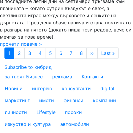
В последните летни дни на септември тръгваме към
планината – когато сутрин въздухът е свеж, а
светлината играе между върховете и сенките на
дърветата. През деня обаче напича и става почти като
в разгара на лятото (докато пиша тези редове, вече си
мечтая за това време).
прочети повече >
Pagination
Next page
Last pa
1
2
3
4
5
6
7
8
››
Last »
Subscribe to хибрид
за твоят Бизнес
реклама
Контакти
footer_statii
Новини
интервю
консултанти
digital
маркетинг
имоти
финанси
компании
личности
Lifestyle
посоки
изкуство и култура
автомобили