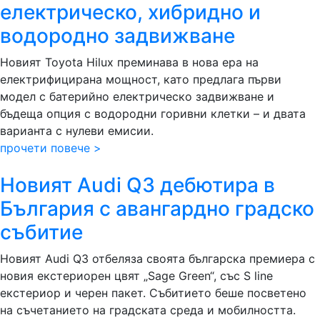
електрическо, хибридно и
водородно задвижване
Новият Toyota Hilux преминава в нова ера на
електрифицирана мощност, като предлага първи
модел с батерийно електрическо задвижване и
бъдеща опция с водородни горивни клетки – и двата
варианта с нулеви емисии.
прочети повече >
Новият Audi Q3 дебютира в
България с авангардно градско
събитие
Новият Audi Q3 отбеляза своята българска премиера с
новия екстериорен цвят „Sage Green“, със S line
екстериор и черен пакет. Събитието беше посветено
на съчетанието на градската среда и мобилността.