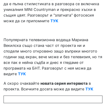
да е пълна стилистиката в разговора се включиха
уникалния MINI Countryman и прекрасно хъски в
същия цвят. Разговорът и "златната" фотосесия
може да си припомните
ТУК
Популярната телевизионна водеща Мариана
Векилска също стана част от проекта ни и
сподели много откровено защо въпреки многото
години зад екран, вече може и без телевизия, но тя
все пак е нейна съдба и днес я гледаме от
програмата на БНТ. Разговорът с нея може да
видите
ТУК
А скоро очаквайте
новата серия интервюта
в
проекта. Всичките досега може да видите
ТУК