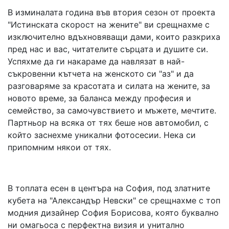
in
В изминалата година във втория сезон от проекта
"Истинската скорост на жените" ви срещнахме с
изключително вдъхновяващи дами, които разкриха
пред нас и вас, читателите сърцата и душите си.
Успяхме да ги накараме да навлязат в най-
съкровенни кътчета на женското си "аз" и да
разговаряме за красотата и силата на жените, за
новото време, за баланса между професия и
семейство, за самочувствието и мъжете, мечтите.
Партньор на всяка от тях беше нов автомобил, с
който заснехме уникални фотосесии. Нека си
припомним някои от тях.
В топлата есен в центъра на София, под златните
кубета на "Александър Невски" се срещнахме с топ
модния дизайнер София Борисова, която буквално
ни омагьоса с перфектна визия и унитално