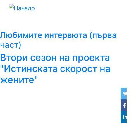
Премини
към
основното
съдържание
Любимите интервюта (първа
част)
Втори сезон на проекта
"Истинската скорост на
жените"
Twi
Fa
Lin