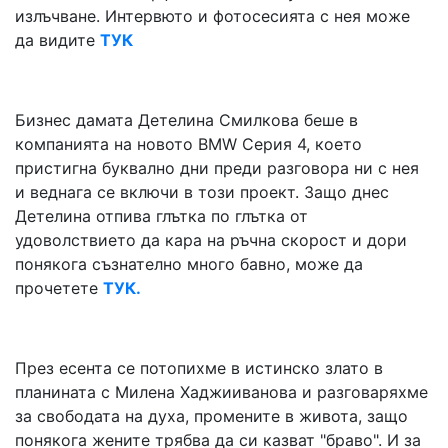
излъчване. Интервюто и фотосесията с нея може
да видите
ТУК
Бизнес дамата Детелина Смилкова беше в
компанията на новото BMW Серия 4, което
пристигна буквално дни преди разговора ни с нея
и веднага се включи в този проект. Защо днес
Детелина отпива глътка по глътка от
удоволствието да кара на ръчна скорост и дори
понякога съзнателно много бавно, може да
прочетете
ТУК.
През есента се потопихме в истинско злато в
планината с Милена Хаджииванова и разговаряхме
за свободата на духа, промените в живота, защо
понякога жените трябва да си казват "браво". И за