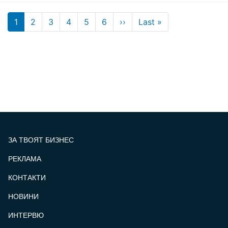
Pagination
Next page
Last page
1
2
3
4
5
6
››
Last »
ЗА ТВОЯТ БИЗНЕС
РЕКЛАМА
КОНТАКТИ
FOOTER_STATII
НОВИНИ
ИНТЕРВЮ