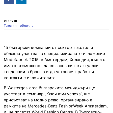
in
етикети
Текстил
облекло
15 български компании от сектор текстил и
облекло участват в специализираното изложение
Modefabriek 2015, в Амстердам, Холандия, където
имаха възможност да се запознаят с актуални
тенденции в бранша и да установят работни
контакти с изложителите.
В Westergas-area българските мениджъри ще
участват в семинар „Ключ към успеха“, ще
присъстват на модно ревю, организирано в
рамките на Mercedes-Benz FashionWeek Amsterdam,
и ще посетят World Fashion Centre. В Търговско-