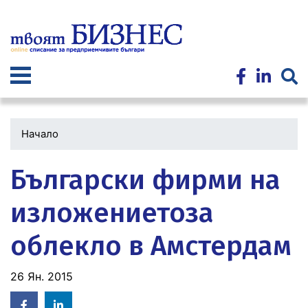
Премини
към
основното
съдържание
Начало
Български фирми на
изложениетоза
облекло в Амстердам
26 Ян. 2015
Facebook
Linked