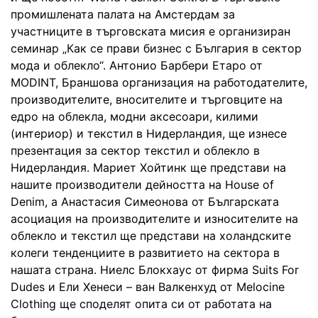
промишлената палата на Амстердам за
участниците в търговската мисия е организиран
семинар „Как се прави бизнес с България в сектор
мода и облекло“. Антонио Барбери Етаро от
MODINT, Браншова организация на работодателите,
производителите, вносителите и търговците на
едро на облекла, модни аксесоари, килими
(интериор) и текстил в Нидерландия, ще изнесе
презентация за сектор текстил и облекло в
Нидерландия. Мариет Хойтинк ще представи на
нашите производители дейността на House of
Denim, а Анастасия Симеонова от Българската
асоциация на производителите и износителите на
облекло и текстил ще представи на холандските
колеги тенденциите в развитието на сектора в
нашата страна. Ниелс Блокхаус от фирма Suits For
Dudes и Ели Хенеси – ван Валкенхуд от Melocine
Clothing ще споделят опита си от работата на