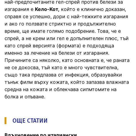
най-предпочитаните гел-спрей против белези за
изгарания е
Кело-Кот,
който е клинично доказан,
справя се успешно, дори с най-тежките изгарания
и ако го ползвате стриктно и продължително
време, ще имате голямо подобрение. Това, че е
спрей, а не крем или гел е допълнителен плюс, тъй
като спрей версията (формата) е подходяща
именно за лечение на белези от изгарания.
Причините са няколко, като основната е, че раната
не се докосва, тъй като е много чувствителна,
също така предпазва от инфекция, образувайки
тънък филм върху кожата, който запазва влажната
средна на кожата и облекчава сипмтомите на
болка и опъване.
ОЩЕ СТАТИИ
Вдъхновение по италиански