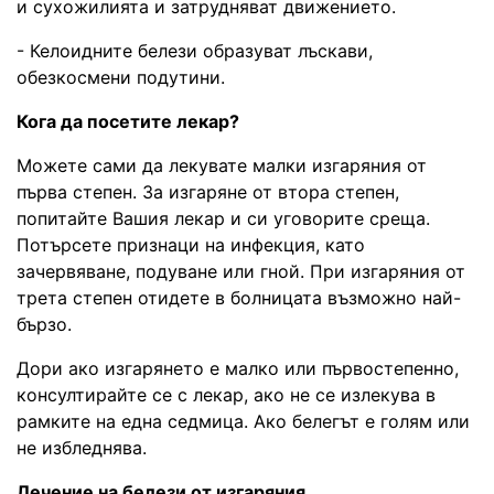
и сухожилията и затрудняват движението.
- Келоидните белези образуват лъскави,
обезкосмени подутини.
Кога да посетите лекар?
Можете сами да лекувате малки изгаряния от
първа степен. За изгаряне от втора степен,
попитайте Вашия лекар и си уговорите среща.
Потърсете признаци на инфекция, като
зачервяване, подуване или гной. При изгаряния от
трета степен отидете в болницата възможно най-
бързо.
Дори ако изгарянето е малко или първостепенно,
консултирайте се с лекар, ако не се излекува в
рамките на една седмица. Ако белегът е голям или
не избледнява.
Лечение на белези от изгаряния