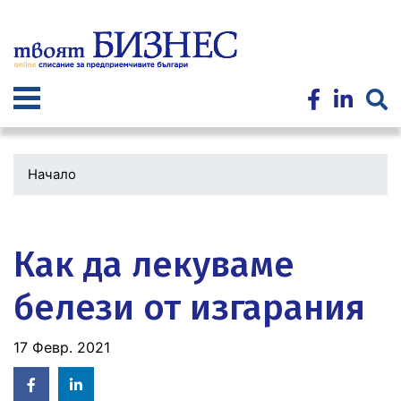
Премини
към
основното
съдържание
Начало
Водеща
снимка
Как да лекуваме
белези от изгарания
17 Февр. 2021
Facebook
Linked