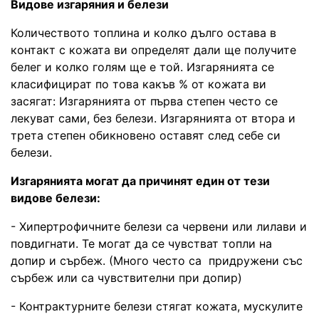
Видове изгаряния и белези
Количеството топлина и колко дълго остава в
контакт с кожата ви определят дали ще получите
белег и колко голям ще е той. Изгарянията се
класифицират по това какъв % от кожата ви
засягат: Изгарянията от първа степен често се
лекуват сами, без белези. Изгарянията от втора и
трета степен обикновено оставят след себе си
белези.
Изгарянията могат да причинят един от тези
видове белези:
- Хипертрофичните белези са червени или лилави и
повдигнати. Те могат да се чувстват топли на
допир и сърбеж. (Много често са придружени със
сърбеж или са чувствителни при допир)
- Контрактурните белези стягат кожата, мускулите