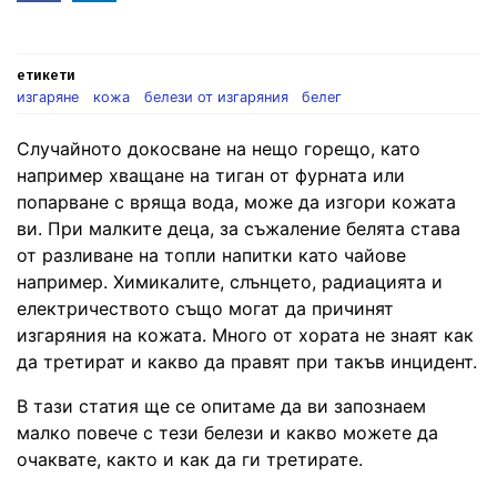
in
етикети
изгаряне
кожа
белези от изгаряния
белег
Случайното докосване на нещо горещо, като
например хващане на тиган от фурната или
попарване с вряща вода, може да изгори кожата
ви. При малките деца, за съжаление белята става
от разливане на топли напитки като чайове
например. Химикалите, слънцето, радиацията и
електричеството също могат да причинят
изгаряния на кожата. Много от хората не знаят как
да третират и какво да правят при такъв инцидент.
В тази статия ще се опитаме да ви запознаем
малко повече с тези белези и какво можете да
очаквате, както и как да ги третирате.