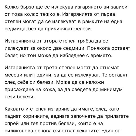
Колко бързо ще се излекува изгарянето ви зависи
от това колко тежко е. Изгарянията от първа
степен могат да се излекуват в рамките на една
седмица, без да причиняват белези.
Изгарянията от втора степен трябва да се
излекуват за около две седмици. Понякога оставят
белег, но той може да избледнее с времето.
Изгарянията от трета степен могат да отнемат
месеци или години, за да се излекуват. Те оставят
след себе си белези. Може да се наложи
присаждане на кожа, за да сведете до минимум
тези белези.
Каквато и степен изгаряне да имате, след като
паднат коричките, веднага започнете да прилагате
спрей или гел против белези, който е на
силиконова основа съветват лекарите. Един от