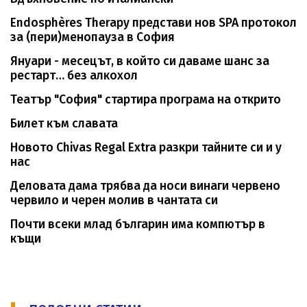
Endosphères Therapy представи нов SPA протокол
за (пери)менопауза в София
Януари - месецът, в който си даваме шанс за
рестарт… без алкохол
Театър "София" стартира програма на открито
Билет към славата
Новото Chivas Regal Extra разкри тайните си и у
нас
Деловата дама трябва да носи винаги червено
червило и черен молив в чантата си
Почти всеки млад българин има компютър в
къщи