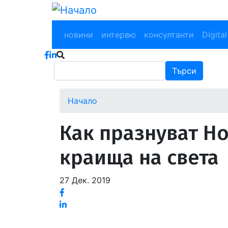
Премини
към
Main navigation
основното
новини
интервю
консултанти
Digital
съдържание
Търси
Търси
Начало
Как празнуват Но
краища на света
27 Дек. 2019
Facebook
Linked
in