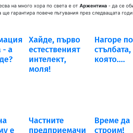
есва на много хора по света е от
Аржентина
- да се об
ва ще гарантира повече пътувания през следващата годи
мация
Хайде, първо
Нагоре по
 - а
естественият
стълбата,
ъде?
интелект,
която....
моля!
на
Частните
Време да
му е
предприемачи
строим!