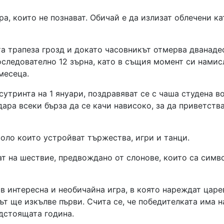
ра, които не познават. Обичай е да излизат облечени ка
а трапеза грозд и докато часовникът отмерва дванаде
последователно 12 зърна, като в същия момент си намис
месеца.
утринта на 1 януари, поздравяват се с чаша студена в
дара всеки бърза да се качи нависоко, за да приветств
коло които устройват тържества, игри и танци.
т на шествие, предвождано от слонове, които са симв
в интересна и необичайна игра, в която нареждат цар
лът ще изкълве първи. Счита се, че победителката има н
дстоящата година.