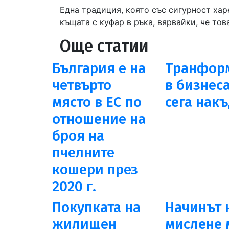
Една традиция, която със сигурност хар
къщата с куфар в ръка, вярвайки, че то
Още статии
България е на
Транфор
четвърто
в бизнеса
място в ЕС по
сега нак
отношение на
броя на
пчелните
кошери през
2020 г.
Покупката на
Начинът 
жилищен
мислене 