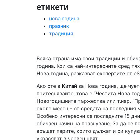
етикети
нова година
празник
традиция
Всяка страна има свои традиции и обич
година. Кои са най-интересните сред тях
Нова година, разказват експертите от eS
Ако сте в
Китай
за Нова година, ще чует
притеснявайте, това е “Честита Нова год
Новогодишните тържества или т.нар. “П
около месец - от средата на последния 
Особено интересни са последните 15 дни
обичаен начин на празнуване. За да се п
връщат парите, които дължат и си купув
украсяват в червен цвят.