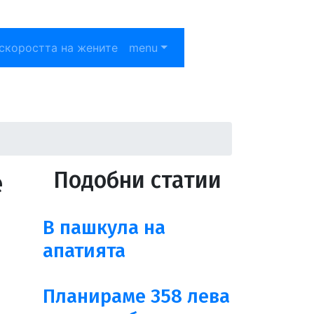
скоростта на жените
menu
е
Подобни статии
В пашкула на
апатията
Планираме 358 лева