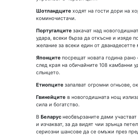
Шотландците
ходят на гости дори на хо
коминочистачи.
Португалците
закачат над новогодишнат
удара, всеки бърза да откъсне и изяде 
желание за всеки един от дванадесетте 
Японците
посрещат новата година рано с
след края на обичайните 108 камбанни у
слънцето.
Етиопците
запалват огромни огньове, о
Гвинейците
в новогодишната нощ излиза
сила и богатство.
В
Беларус
необвързаните дами участват 
и изчакват, за да видят чии зрънца пете
сериозни шансове да се омъжи през пре