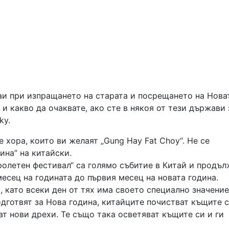
аи при изпращането на старата и посрещането на Нова
 и какво да очаквате, ако сте в някоя от тези държави 
ky.
е хора, които ви желаят „Gung Hay Fat Choy“. Не се
ина” на китайски.
ролетен фестивал“ са голямо събитие в Китай и продъл
месец на годината до първия месец на новата година.
, като всеки ден от тях има своето специално значение
одготвят за Нова година, китайците почистват къщите с
ат нови дрехи. Те също така осветяват къщите си и ги