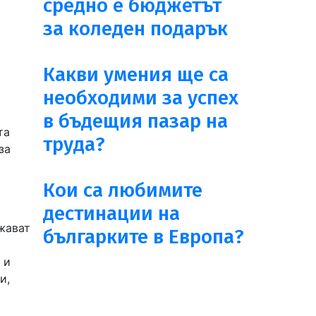
средно е бюджетът
за коледен подарък
Какви умения ще са
необходими за успех
в бъдещия пазар на
та
труда?
за
Кои са любимите
дестинации на
жават
българките в Европа?
 и
и,