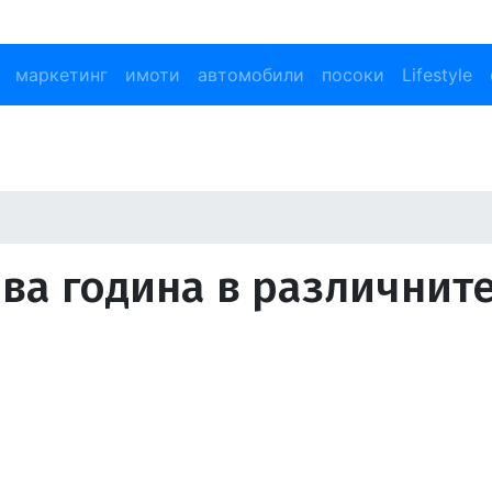
маркетинг
имоти
автомобили
посоки
Lifestyle
ва година в различнит