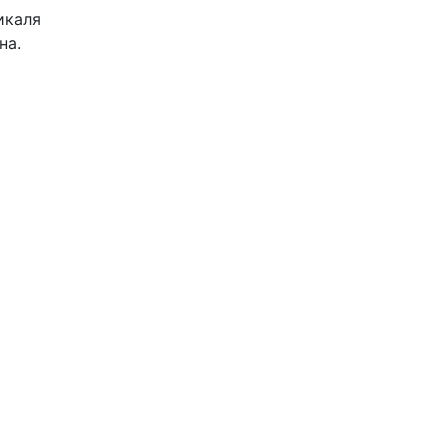
икаля
на.