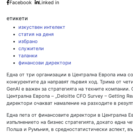
Facebook
Linked in
етикети
изкуствен интелект
статия на деня
избрано
служители
таланки
финансови директори
Една от три организации в Централна Европа има со
конкурентите да направят първия ход. Трима от чет
GenAI е важен за стратегията на техните компании
Централна Европа – „Deloitte CFO Survey – Getting R
директори очакват намаление на разходите в резулт
Една пета от финансовите директори в Централна Ев
изпълнението на бизнес стратегията, докато една че
Полша и Румъния, в средностатистически аспект, в