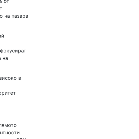
% от
т
о на пазара
ай-
 фокусират
а на
високо в
оритет
олямото
нтности.