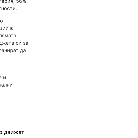
гария, 56%
тности.
 от
ции в
олямата
джета си за
ланират да
е и
нални
о движат