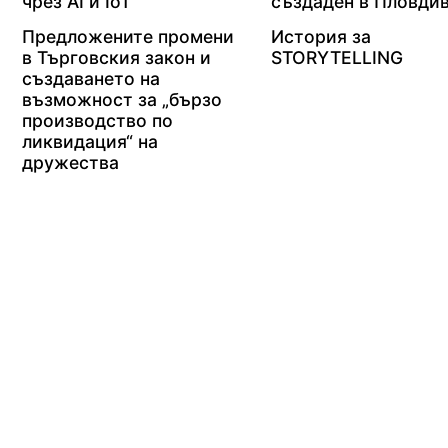
чрез AI и IoT
създаден в Пловди
Предложените промени
История за
в Търговския закон и
STORYTELLING
създаването на
възможност за „бързо
производство по
ликвидация“ на
дружества
ЗА ТВОЯТ БИЗНЕС
РЕКЛАМА
КОНТАКТИ
footer_statii
НОВИНИ
ИНТЕРВЮ
КОНСУЛТАНТИ