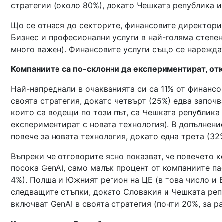
стратегии (около 80%), докато Чешката република и
Що се отнася до секторите, финансовите директори
Бизнес и професионални услуги в най-голяма степен
много важен). Финансовите услуги също се нареждат
Компаниите са по-склонни да експериментират, от
Най-напреднали в очакванията си са 11% от финансо
своята стратегия, докато четвърт (25%) едва започ
които са водещи по този път, са Чешката република 
експериментират с новата технология). В допълнени
повече за новата технология, докато една трета (32%
Въпреки че отговорите ясно показват, че повечето к
посока GenAI, само малък процент от компаниите па
4%). Полша и Южният регион на ЦЕ (в това число и 
следващите стъпки, докато Словакия и Чешката репу
включват GenAI в своята стратегия (почти 20%, за р