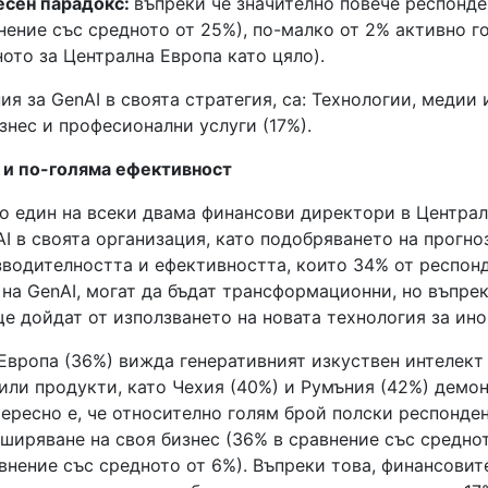
есен парадокс:
въпреки че значително повече респонде
внение със средното от 25%), по-малко от 2% активно г
ното за Централна Европа като цяло).
я за GenAI в своята стратегия, са: Технологии, медии 
знес и професионални услуги (17%).
 и по-голяма ефективност
то един на всеки двама финансови директори в Центра
AI в своята организация, като подобряването на прогно
зводителността и ефективността, които 34% от респон
на GenAI, могат да бъдат трансформационни, но въпрек
е дойдат от използването на новата технология за ино
Европа (36%) вижда генеративният изкуствен интелект
 или продукти, като Чехия (40%) и Румъния (42%) демо
ересно е, че относително голям брой полски респонде
зширяване на своя бизнес (36% в сравнение със среднот
авнение със средното от 6%). Въпреки това, финансовит