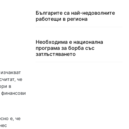
Българите са най-недоволните
работещи в региона
Необходима е национална
програма за борба със
затлъстяването
 изчакват
читат, че
ори в
и финансови
сно е, че
нес