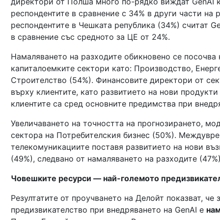
директори от Полша много по-рядко виждат GenAI к
респондентите в сравнение с 34% в други части на 
респондентите в Чешката република (34%) считат Ge
в сравнение със средното за ЦЕ от 24%.
Намаляването на разходите обикновено се посочва к
капиталоемките сектори като: Производство, Енерге
Строителство (54%). Финансовите директори от сек
върху клиентите, като развитието на нови продукти
клиентите са сред основните предимства при внедря
Увеличаването на точността на прогнозирането, мо
сектора на Потребителския бизнес (50%). Междувре
телекомуникациите поставя развитието на нови въз
(49%), следвано от намаляването на разходите (47%)
Човешките ресурси — най-големото предизвикател
Резултатите от проучването на Делойт показват, че 
предизвикателство при внедряването на GenAI е
нам