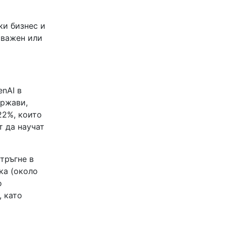
ки бизнес и
 важен или
nAI в
ържави,
22%, които
т да научат
тръгне в
ка (около
о
, като