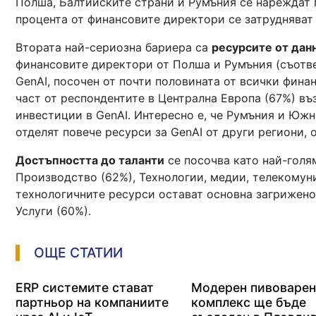
Полша, Балтийските страни и Румъния се нареждат 
процента от финансовите директори се затрудняват
Втората най-сериозна бариера са
ресурсите от дан
финансовите директори от Полша и Румъния (съотве
GenAI, посочен от почти половината от всички финан
част от респондентите в Централна Европа (67%) въ
инвестиции в GenAI. Интересно е, че Румъния и Южн
отделят повече ресурси за GenAI от други региони, 
Достъпността до таланти
се посочва като най-голя
Производство (62%), Технологии, медии, телекомуни
технологичните ресурси остават основна загрижено
Услуги (60%).
ОЩЕ СТАТИИ
ERP системите стават
Модерен пивоваре
партньор на компаниите
комплекс ще бъде