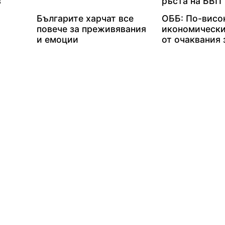
в
ръста на БВП
Българите харчат все
ОББ: По-висо
повече за преживявания
икономически
и емоции
от очаквания 