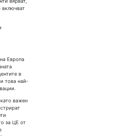
нти вярват,
о включват
и
лна Европа
зната
дентите в
и това най-
вации.
 като важен
нстрират
нти
о за ЦЕ от
е