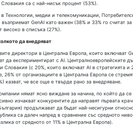
 Словакия са с най-нисък процент (53%).
 в Технологии, медии и телекомуникации, Потребителс
 възприемат GenAI като важен (38% и 33% го считат за
 високо в списъка (27%).
колкото да внедряват
вите директори в Централна Европа, които включват Ge
ват да експериментират с AI. Централноевропейските д
и Словакия (с 20%, които включват AI в стратегията и 
е, 26% от организациите в Централна Европа се стремя
) казват, че все още е твърде рано за внедряване.
омпании нямат ясно виждане за начина, по който да се 
сивно изчакват конкурентите да направят първата крач
България) продължават да бъдат най-несигурни относн
блика са далеч напред в сравнение със средното ниво
азлика от средното от 11% в Централна Европа).