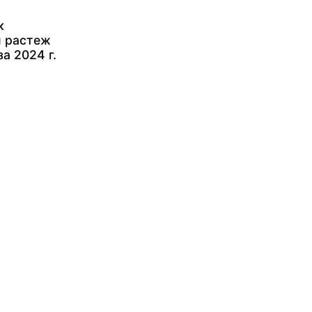
к
 растеж
за 2024 г.