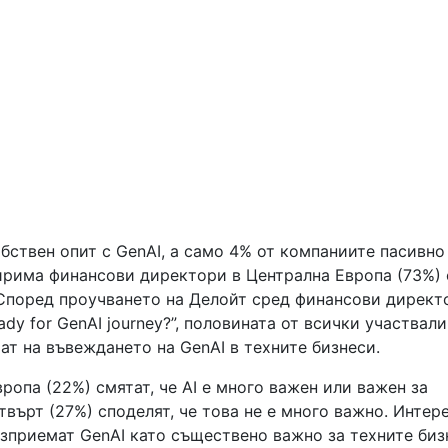
бствен опит с GenAI, а само 4% от компаниите пасивно
ирима финансови директори в Централна Европа (73%) с
. Според проучването на Делойт сред финансови директ
eady for GenAI journey?”, половината от всички участвал
ат на въвеждането на GenAI в техните бизнеси.
ропа (22%) смятат, че AI е много важен или важен за
твърт (27%) споделят, че това не е много важно. Интере
ъзприемат GenAI като съществено важно за техните биз