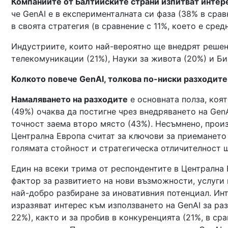
Компаниите от Балтийските страни изпитват интер
че GenAI е в експерименталната си фаза (38% в сра
в своята стратегия (в сравнение с 11%, което е сред
Индустриите, които най-вероятно ще внедрят решени
телекомуникации (21%), Науки за живота (20%) и Би
Колкото повече GenAI, толкова по-ниски разходите
Намаляването на разходите
е основната полза, коя
(49%) очаква да постигне чрез внедряването на Gen
точност заема второ място (43%). Несъмнено, прои
Централна Европа считат за ключови за приемането 
голямата стойност и стратегическа отличителност щ
Един на всеки трима от респондентите в Централна 
фактор за развитието на нови възможности, услуги
най-добро разбиране за иновативния потенциал. Инт
изразяват интерес към използването на GenAI за ра
22%), както и за пробив в конкуренцията (21%, в ср