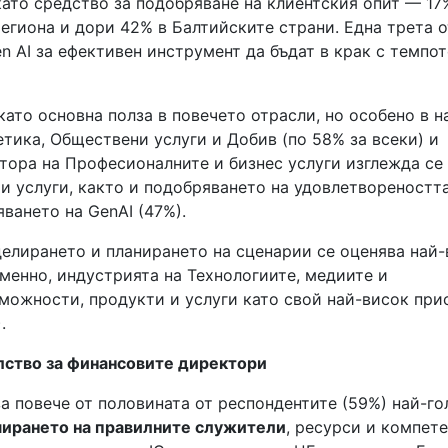
ато средство за подобряване на клиентския опит — 17
региона и дори 42% в Балтийските страни. Една трета о
n AI за ефективен инструмент да бъдат в крак с темпот
ато основна полза в повечето отрасли, но особено в н
тика, Обществени услуги и Добив (по 58% за всеки) и
тора на Професионалните и бизнес услуги изглежда се
 и услуги, както и подобряването на удовлетвореностт
ването на GenAI (47%).
делирането и планирането на сценарии се оценява най-
менно, индустрията на Технологиите, медиите и
можности, продукти и услуги като свой най-висок при
.
ство за финансовите директори
за повече от половината от респондентите (59%) най-г
ирането на правилните служители
, ресурси и компете