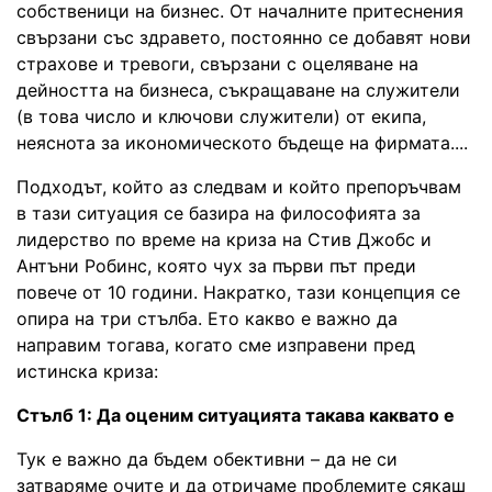
собственици на бизнес. От началните притеснения
свързани със здравето, постоянно се добавят нови
страхове и тревоги, свързани с оцеляване на
дейността на бизнеса, съкращаване на служители
(в това число и ключови служители) от екипа,
неяснота за икономическото бъдеще на фирмата....
Подходът, който аз следвам и който препоръчвам
в тази ситуация се базира на философията за
лидерство по време на криза на Стив Джобс и
Антъни Робинс, която чух за първи път преди
повече от 10 години. Накратко, тази концепция се
опира на три стълба. Ето какво е важно да
направим тогава, когато сме изправени пред
истинска криза:
Стълб 1: Да оценим ситуацията такава каквато е
Тук е важно да бъдем обективни – да не си
затваряме очите и да отричаме проблемите сякаш