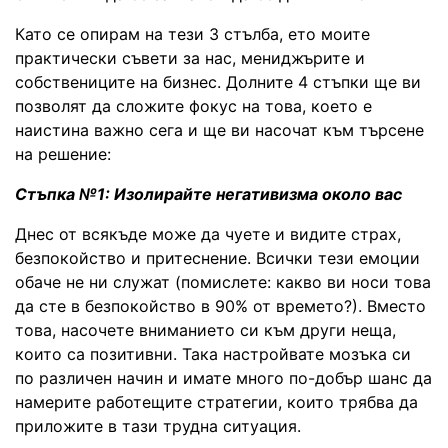
Като се опирам на тези 3 стълба, ето моите
практически съвети за нас, мениджърите и
собствениците на бизнес. Долните 4 стъпки ще ви
позволят да сложите фокус на това, което е
наистина важно сега и ще ви насочат към търсене
на решение:
Стъпка №1: Изолирайте негативизма около вас
Днес от всякъде може да чуете и видите страх,
безпокойство и притеснение. Всички тези емоции
обаче не ни служат (помислете: какво ви носи това
да сте в безпокойство в 90% от времето?). Вместо
това, насочете вниманието си към други неща,
които са позитивни. Така настройвате мозъка си
по различен начин и имате много по-добър шанс да
намерите работещите стратегии, които трябва да
приложите в тази трудна ситуация.