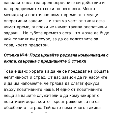
направите план за средносрочните си действия и
да предприемете стъпки по него сега. Много
мениджъри постоянно нямат време от текущи
оперативни задачи .... и голяма част от тях и сега
нямат време, въпреки че нямат такива оперативни
задачи.... Не губете времето сега – то може да бъде
най-силният ви ресурс, за да се подготвите за
това, което предстои.
Стъпка №4: Поддържайте редовна комуникация с
екипа, свързана с предишните 3 стъпки
Това е шанс хората ви да не се предадат на общата
негативност и страх. От вас зависи да ги насочите
и да им напомняте, че трябва да слагат фокуса
върху позитивните неща. И едно от позитивните
неща за вашите служители е да комуникират с
позитивни хора, които търсят решения, а не са
обсебени от страх. Тъй като няма много такива