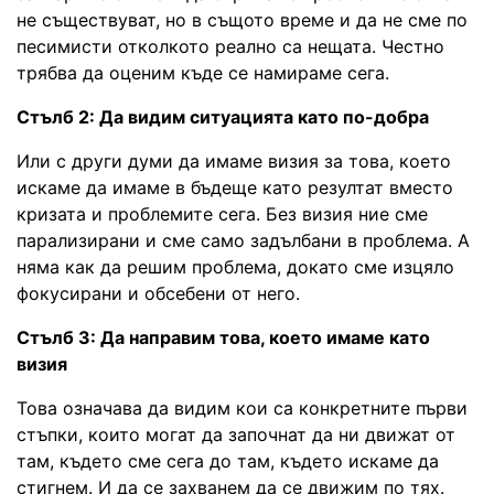
не съществуват, но в същото време и да не сме по
песимисти отколкото реално са нещата. Честно
трябва да оценим къде се намираме сега.
Стълб 2: Да видим ситуацията като по-добра
Или с други думи да имаме визия за това, което
искаме да имаме в бъдеще като резултат вместо
кризата и проблемите сега. Без визия ние сме
парализирани и сме само задълбани в проблема. А
няма как да решим проблема, докато сме изцяло
фокусирани и обсебени от него.
Стълб 3: Да направим това, което имаме като
визия
Това означава да видим кои са конкретните първи
стъпки, които могат да започнат да ни движат от
там, където сме сега до там, където искаме да
стигнем. И да се захванем да се движим по тях.