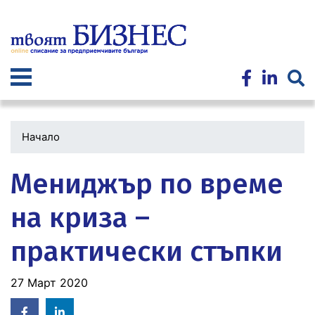
Премини
към
основното
съдържание
Начало
Мениджър по време
на криза –
практически стъпки
27 Март 2020
Facebook
Linked