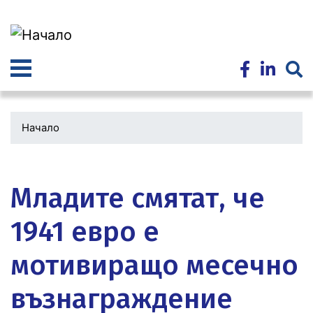
Премини
към
основното
съдържание
Начало
Водеща
снимка
Младите смятат, че
1941 евро е
мотивиращо месечно
възнаграждение