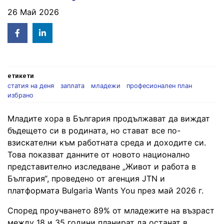
26 Май 2026
Facebook
Linked
in
етикети
статия на деня
заплата
младежи
професионален план
избрано
Младите хора в България продължават да виждат
бъдещето си в родината, но стават все по-
взискателни към работната среда и доходите си.
Това показват данните от новото национално
представително изследване „Живот и работа в
България“, проведено от агенция JTN и
платформата Bulgaria Wants You през май 2026 г.
Според проучването 89% от младежите на възраст
между 18 и 35 години планират да останат в