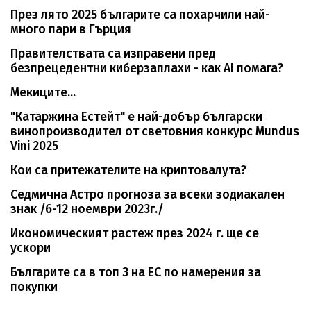
През лято 2025 българите са похарчили най-
много пари в Гърция
Правителствата са изправени пред
безпрецедентни киберзаплахи - как AI помага?
Мекиците...
"Катаржина Естейт" е най-добър български
винопроизводител от световния конкурс Mundus
Vini 2025
Кои са притежателите на криптовалута?
Седмична Астро прогноза за всеки зодиакален
знак /6-12 ноември 2023г./
Икономическият растеж през 2024 г. ще се
ускори
Българите са в топ 3 на ЕС по намерения за
покупки