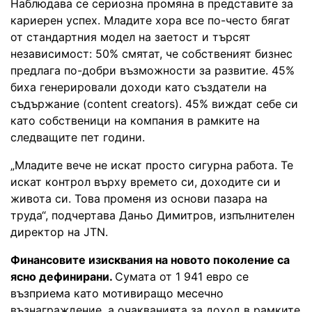
Наблюдава се сериозна промяна в представите за
кариерен успех. Младите хора все по-често бягат
от стандартния модел на заетост и търсят
независимост: 50% смятат, че собственият бизнес
предлага по-добри възможности за развитие. 45%
биха генерировали доходи като създатели на
съдържание (content creators). 45% виждат себе си
като собственици на компания в рамките на
следващите пет години.
„Младите вече не искат просто сигурна работа. Те
искат контрол върху времето си, доходите си и
живота си. Това променя из основи пазара на
труда“, подчертава Даньо Димитров, изпълнителен
директор на JTN.
Финансовите изисквания на новото поколение са
ясно дефинирани.
Сумата от 1 941 евро се
възприема като мотивиращо месечно
възнаграждение, а очакванията за доход в рамките