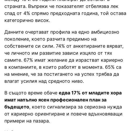
страната. Въпреки че показателят отбелязва лек
спад от 4% спрямо предходната година, той остава
категорично висок.
Данните очертават профила на едно амбициозно
поколение, което разчита предимно на
собствените си сили. 74% от анкетираните вярват,
че личното им развитие зависи изцяло от тях
самите. 67% имат желание да израстват кариерно
в компаниите, в които работят в момента. 65% са
на мнение, че за постигането на успех трябва да
влагат усилия над средното ниво.
В същото време обаче
едва 17% от младите хора
имат напълно ясен професионален план за
бъдещето
, което сигнализира за сериозна нужда
от кариерно ориентиране и повече вдъхновяващи
примери на пазара.