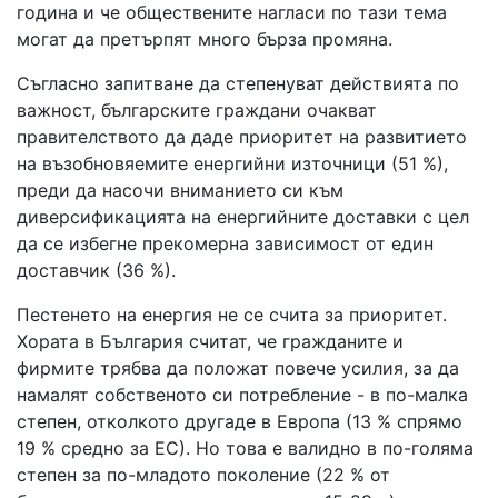
година и че обществените нагласи по тази тема
могат да претърпят много бърза промяна.
Съгласно запитване да степенуват действията по
важност, българските граждани очакват
правителството да даде приоритет на развитието
на възобновяемите енергийни източници (51 %),
преди да насочи вниманието си към
диверсификацията на енергийните доставки с цел
да се избегне прекомерна зависимост от един
доставчик (36 %).
Пестенето на енергия не се счита за приоритет.
Хората в България считат, че гражданите и
фирмите трябва да положат повече усилия, за да
намалят собственото си потребление - в по-малка
степен, отколкото другаде в Европа (13 % спрямо
19 % средно за ЕС). Но това е валидно в по-голяма
степен за по-младото поколение (22 % от