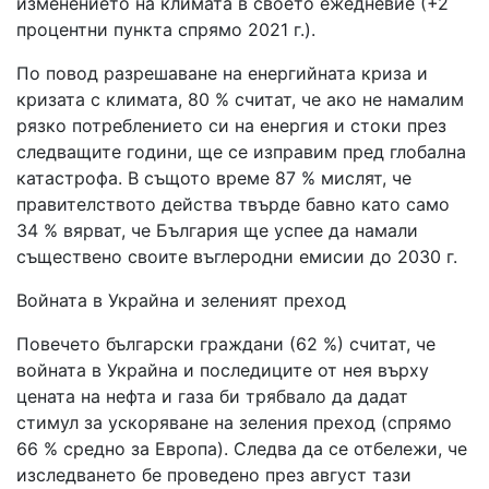
изменението на климата в своето ежедневие (+2
процентни пункта спрямо 2021 г.).
По повод разрешаване на енергийната криза и
кризата с климата, 80 % считат, че ако не намалим
рязко потреблението си на енергия и стоки през
следващите години, ще се изправим пред глобална
катастрофа. В същото време 87 % мислят, че
правителството действа твърде бавно като само
34 % вярват, че България ще успее да намали
съществено своите въглеродни емисии до 2030 г.
Войната в Украйна и зеленият преход
Повечето български граждани (62 %) считат, че
войната в Украйна и последиците от нея върху
цената на нефта и газа би трябвало да дадат
стимул за ускоряване на зеления преход (спрямо
66 % средно за Европа). Следва да се отбележи, че
изследването бе проведено през август тази