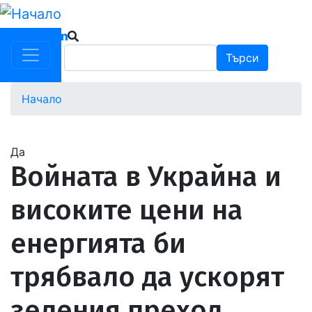
Премини
към
основното
Търси
Търси
съдържание
Начало
Водеща
снимка
Да
Войната в Украйна и
високите цени на
енергията би
трябвало да ускорят
зеления преход