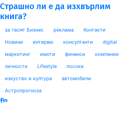
Страшно ли е да изхвърлим
книга?
за твоят Бизнес
реклама
Контакти
footer_statii
Новини
интервю
консултанти
digital
маркетинг
имоти
финанси
компании
личности
Lifestyle
посоки
изкуство и култура
автомобили
Астропрогноза