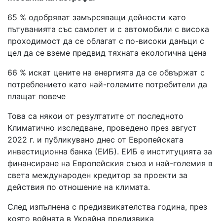
65 % одобряват замърсяващи дейности като
пътуванията със самолет и с автомобили с висока
проходимост да се облагат с по-високи данъци с
цел да се вземе предвид тяхната екологична цена
66 % искат цените на енергията да се обвържат с
потреблението като най-големите потребители да
плащат повече
Това са някои от резултатите от последното
Климатично изследване, проведено през август
2022 г. и публикувано днес от Европейската
инвестиционна банка (ЕИБ). ЕИБ е институцията за
финансиране на Европейския съюз и най-големия в
света международен кредитор за проекти за
действия по отношение на климата.
След изпълнена с предизвикателства година, през
която войната в Украйна предизвика