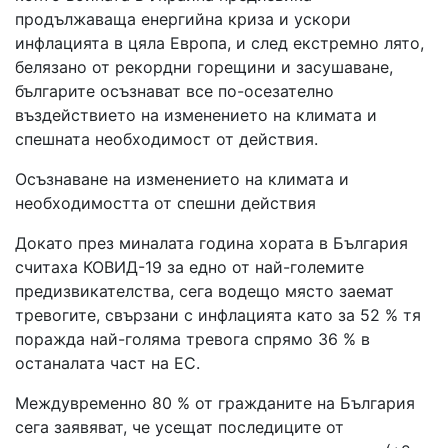
продължаваща енергийна криза и ускори
инфлацията в цяла Европа, и след екстремно лято,
белязано от рекордни горещини и засушаване,
българите осъзнават все по-осезателно
въздействието на изменението на климата и
спешната необходимост от действия.
Осъзнаване на изменението на климата и
необходимостта от спешни действия
Докато през миналата година хората в България
считаха КОВИД-19 за едно от най-големите
предизвикателства, сега водещо място заемат
тревогите, свързани с инфлацията като за 52 % тя
поражда най-голяма тревога спрямо 36 % в
останалата част на ЕС.
Междувременно 80 % от гражданите на България
сега заявяват, че усещат последиците от