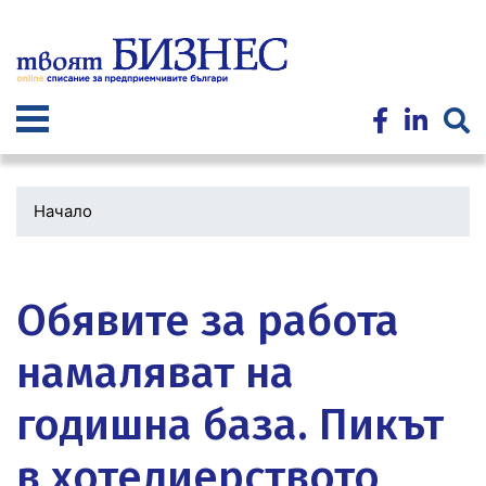
Премини
към
основното
съдържание
Начало
Водеща
снимка
Обявите за работа
намаляват на
годишна база. Пикът
в хотелиерството