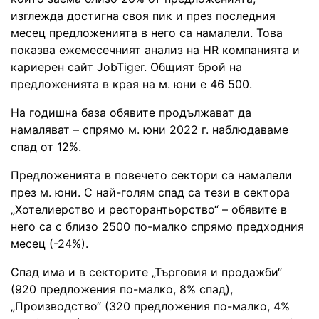
изглежда достигна своя пик и през последния
месец предложенията в него са намалели. Това
показва ежемесечният анализ на HR компанията и
кариерен сайт JobTiger. Общият брой на
предложенията в края на м. юни е 46 500.
На годишна база обявите продължават да
намаляват – спрямо м. юни 2022 г. наблюдаваме
спад от 12%.
Предложенията в повечето сектори са намалели
през м. юни. С най-голям спад са тези в сектора
„Хотелиерство и ресторантьорство“ – обявите в
него са с близо 2500 по-малко спрямо предходния
месец (-24%).
Спад има и в секторите „Търговия и продажби“
(920 предложения по-малко, 8% спад),
„Производство“ (320 предложения по-малко, 4%