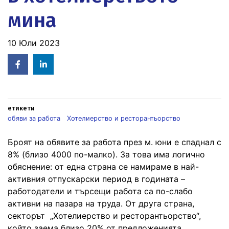
мина
10 Юли 2023
Facebook
Linked
in
етикети
обяви за работа
Хотелиерство и ресторантьорство
Броят на обявите за работа през м. юни е спаднал с
8% (близо 4000 по-малко). За това има логично
обяснение: от една страна се намираме в най-
активния отпускарски период в годината –
работодатели и търсещи работа са по-слабо
активни на пазара на труда. От друга страна,
секторът „Хотелиерство и ресторантьорство“,
който заема близо 20% от предложенията,