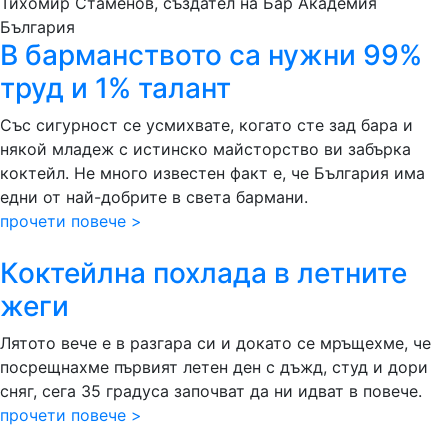
Тихомир Стаменов, създател на Бар Академия
България
В барманството са нужни 99%
труд и 1% талант
Със сигурност се усмихвате, когато сте зад бара и
някой младеж с истинско майсторство ви забърка
коктейл. Не много известен факт е, че България има
едни от най-добрите в света бармани.
прочети повече >
Коктейлна похлада в летните
жеги
Лятото вече е в разгара си и докато се мръщехме, че
посрещнахме първият летен ден с дъжд, студ и дори
сняг, сега 35 градуса започват да ни идват в повече.
прочети повече >