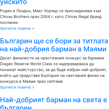
уискито
Роден в Лондон, Макс Уорнър се присъединява към
Chivas Brothers през 2004 г. като Chivas Regal бранд
посланик.
прочети повече >
Българин ще се бори за титлата
на най-добрия барман в Маями
Десет финалисти на престижния конкурс за бармани
Diageo Reserve World Class се надпреварваха да
покажат майсторство, за да бъде избран най-добрият,
който ще представя България на световния финал на
конкурса в Маями през септемв
прочети повече >
Най-добрият барман на света е
българин