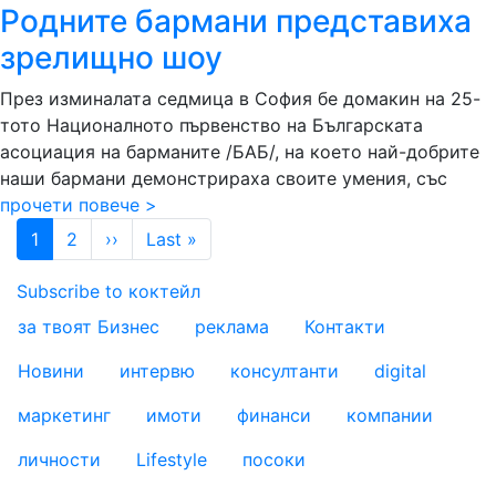
Родните бармани представиха
зрелищно шоу
През изминалата седмица в София бе домакин на 25-
тото Националното първенство на Българската
асоциация на барманите /БАБ/, на което най-добрите
наши бармани демонстрираха своите умения, със
прочети повече >
Pagination
Next page
Last page
1
2
››
Last »
Subscribe to коктейл
за твоят Бизнес
реклама
Контакти
footer_statii
Новини
интервю
консултанти
digital
маркетинг
имоти
финанси
компании
личности
Lifestyle
посоки