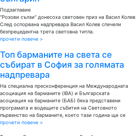
Подзаглавие
"Розови сълзи" донесоха световен приз на Васил Колев
След оспорвана надпревара Васил Колев спечели
безпрецедентна трета световна титла.
прочети повече >
Топ барманите на света се
събират в София за голямата
надпревара
На специална пресконференция на Международната
асоциация на барманите (IBA) и Българската
асоциация на барманите (БАБ) бяха представени
програмата и водещите събития на Световното
първенство на барманите, което тази година ще се
прочети повече >