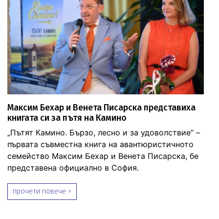
Максим Бехар и Венета Писарска представиха
книгата си за пътя на Камино
„Пътят Камино. Бързо, лесно и за удоволствие“ –
първата съвместна книга на авантюристичното
семейство Максим Бехар и Венета Писарска, бе
представена официално в София.
прочети повече >