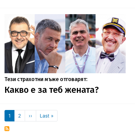
Тези страхотни мъже отговарят:
Какво е за теб жената?
Pagination
Next page
Last page
1
2
››
Last »