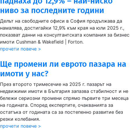
паднаха до 12,9% – най-ниско
ниво за последните години
Делът на свободните офиси в София продължава да
намалява, достигайки 12,9% към края на юли 2025 г.,
показват данни на консултантската компания за бизнес
имоти Cushman & Wakefield | Forton.
прочети повече >
Ще промени ли еврото пазара на
имоти у нас?
През второто тримесечие на 2025 г. пазарът на
недвижими имоти в България запазва стабилност и не
бележи сериозни промени спрямо първите три месеца
на годината. Според експертите, очакванията за
остатъка от годината са за постепенно развитие без
резки колебания.
прочети повече >