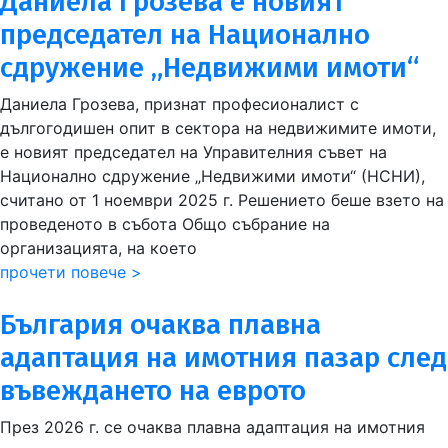
Даниела Грозева е новият
председател на Национално
сдружение „Недвижими имоти“
Даниела Грозева, признат професионалист с
дългогодишен опит в сектора на недвижимите имоти,
е новият председател на Управителния съвет на
Национално сдружение „Недвижими имоти“ (НСНИ),
считано от 1 ноември 2025 г. Решението беше взето на
проведеното в събота Общо събрание на
организацията, на което
прочети повече >
България очаква плавна
адаптация на имотния пазар след
въвеждането на еврото
През 2026 г. се очаква плавна адаптация на имотния