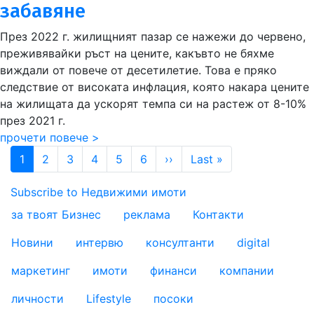
забавяне
През 2022 г. жилищният пазар се нажежи до червено,
преживявайки ръст на цените, какъвто не бяхме
виждали от повече от десетилетие. Това е пряко
следствие от високата инфлация, която накара цените
на жилищата да ускорят темпа си на растеж от 8-10%
през 2021 г.
прочети повече >
Pagination
Next page
Last page
1
2
3
4
5
6
››
Last »
Subscribe to Недвижими имоти
за твоят Бизнес
реклама
Контакти
footer_statii
Новини
интервю
консултанти
digital
маркетинг
имоти
финанси
компании
личности
Lifestyle
посоки