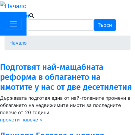
Премини
към
основното
Търси
Търси
съдържание
Начало
Подготвят най-мащабната
реформа в облагането на
имотите у нас от две десетилетия
Държавата подготвя една от най-големите промени в
облагането на недвижимите имоти за последните
повече от 20 години.
прочети повече >