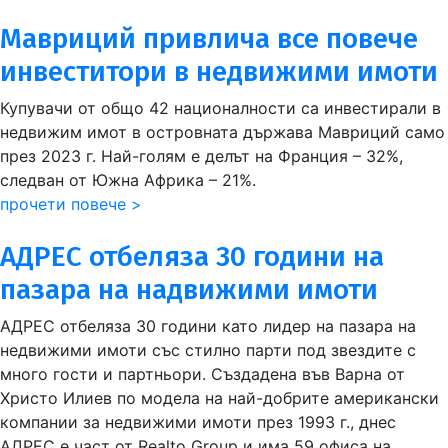
Мавриций привлича все повече
инвеститори в недвижими имоти
Купувачи от общо 42 националности са инвестирали в
недвижим имот в островната държава Мавриций само
през 2023 г. Най-голям е делът на Франция – 32%,
следван от Южна Африка – 21%.
прочети повече >
АДРЕС отбеляза 30 години на
пазара на надвижими имоти
АДРЕС отбеляза 30 години като лидер на пазара на
недвижими имоти със стилно парти под звездите с
много гости и партньори. Създадена във Варна от
Христо Илиев по модела на най-добрите американски
компании за недвижими имоти през 1993 г., днес
АДРЕС е част от Realto Group и има 59 офиса на