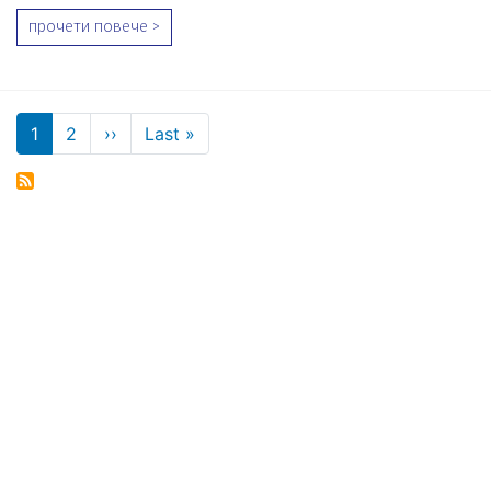
прочети повече >
Pagination
Next page
Last page
1
2
››
Last »