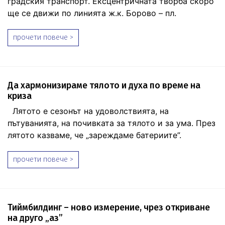
градския транспорт. Ексцентричната творба скоро
ще се движи по линията ж.к. Борово – пл.
прочети повече >
Да хармонизираме тялото и духа по време на
криза
Лятото е сезонът на удоволствията, на
пътуванията, на почивката за тялото и за ума. През
лятото казваме, че „зареждаме батериите”.
прочети повече >
Тиймбилдинг – ново измерение, чрез откриване
на друго „аз”