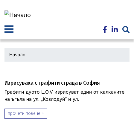
Премини
към
основното
съдържание
Начало
Изрисуваха с графити сграда в София
Графити дуото L.O.V изрисуват един от калканите
на ъгъла на ул. „Козлодуй“ и ул.
прочети повече >