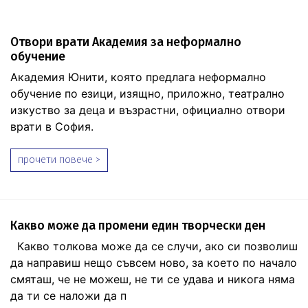
Отвори врати Академия за неформално
обучение
Академия Юнити, която предлага неформално
обучение по езици, изящно, приложно, театрално
изкуство за деца и възрастни, официално отвори
врати в София.
прочети повече >
Какво може да промени един творчески ден
Какво толкова може да се случи, ако си позволиш
да направиш нещо съвсем ново, за което по начало
смяташ, че не можеш, не ти се удава и никога няма
да ти се наложи да п