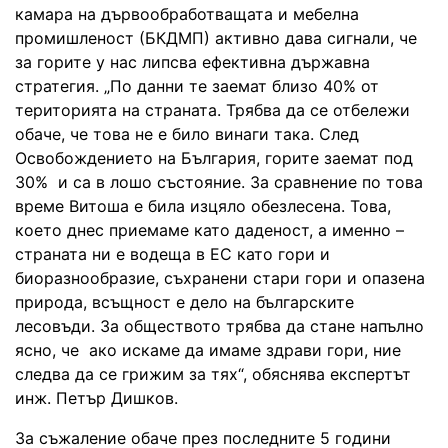
камара на дървообработващата и мебелна
промишленост (БКДМП) активно дава сигнали, че
за горите у нас липсва ефективна държавна
стратегия. „По данни те заемат близо 40% от
територията на страната. Трябва да се отбележи
обаче, че това не е било винаги така. След
Освобождението на България, горите заемат под
30% и са в лошо състояние. За сравнение по това
време Витоша е била изцяло обезлесена. Това,
което днес приемаме като даденост, а именно –
страната ни е водеща в ЕС като гори и
биоразнообразие, съхранени стари гори и опазена
природа, всъщност е дело на българските
лесовъди. За обществото трябва да стане напълно
ясно, че ако искаме да имаме здрави гори, ние
следва да се грижим за тях“, обяснява експертът
инж. Петър Дишков.
За съжаление обаче през последните 5 години