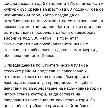
средна възраст над 53 години и 27% са иглолистни
култури със средна възраст над 60 години. Това са
недълговечни гори, които следва да се
възобновяват по възможност по естествен начин в
семенни, с местни видове. Част от тези гори вече
активно съхнат, особено в райони с надморска
височина под 500 метра. На този етап
закъснението във възобновяването им не е
фатално, но трябва спешно да се вземат мерки“,
обяснява още инж. Дишков.
С предвидените по Стратегическия план за
селските райони средства за залесяване и
отглеждане, както и за пътища, българските
лесовъди ще могат да предприемат мащабни
действия по възобновяване на издънковите гори и
иглолистните култури, за да оставят на
следващото поколение по-качествени гори. За
целта обаче трябва се прилагат най-добрите