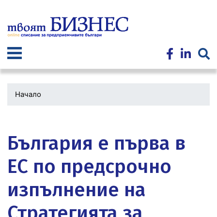
Премини
към
основното
съдържание
Начало
Водеща
снимка
България е първа в
ЕС по предсрочно
изпълнение на
Стратегията за