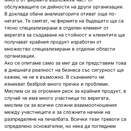
обслужващите си дейности на други организации.
В доклада обаче анализаторите отиват още по-
нататък. Те смятат, че фирмите на бъдещето ще са
тясно специализирани в отделен елемент от
веригата за създаване на стойност и клиентите ще
получават крайния продукт изработен от
множество специализирани в отделни области
организации.
Ако се опитаме само за миг да си представим това
в днешната реалност на бизнеса със сигурност ще
кажем, че не е възможно. В съзнанието ни
изникват безброй много пречки и проблеми.
Мислим си за огромния риск за крайния продукт, в
случай че има много участници по веригата,
мислим си за всички сложни взаимоотношения
между участниците и за сложните начини на
разпределяне на печалбата. Всички тези тревоги са
определено основателни, но нека да погледнем