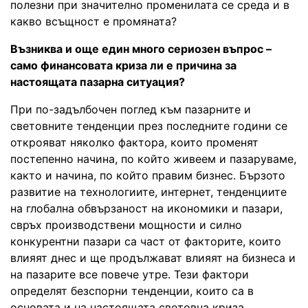
полезни при значително променилата се среда и в
какво всъщност е промяната?
Възниква и още един много сериозен въпрос –
само финансовата криза ли е причина за
настоящата пазарна ситуация?
При по-задълбочен поглед към пазарните и
световните тенденции през последните години се
открояват няколко фактора, които променят
постепенно начина, по който живеем и пазаруваме,
както и начина, по който правим бизнес. Бързото
развитие на технологиите, интернет, тенденциите
на глобална обвързаност на икономики и пазари,
свръх производствени мощности и силно
конкурентни пазари са част от факторите, които
влияят днес и ще продължават влияят на бизнеса и
на пазарите все повече утре. Тези фактори
определят безспорни тенденции, които са в
основата и на настоящата световна криза.