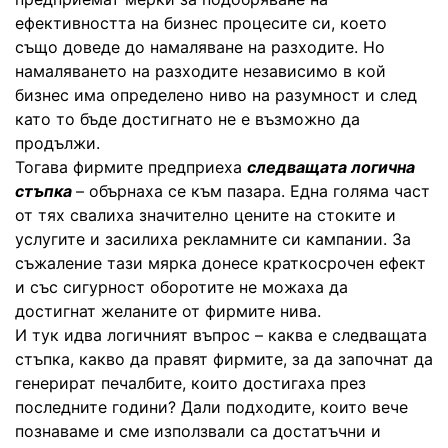
ефективността на бизнес процесите си, което
също доведе до намаляване на разходите. Но
намаляването на разходите независимо в кой
бизнес има определено ниво на разумност и след
като то бъде достигнато не е възможно да
продължи.
Тогава фирмите предприеха
следващата логична
стъпка
– обърнаха се към пазара. Една голяма част
от тях свалиха значително цените на стоките и
услугите и засилиха рекламните си кампании. За
съжаление тази мярка донесе краткосрочен ефект
и със сигурност оборотите не можаха да
достигнат желаните от фирмите нива.
И тук идва логичният въпрос – каква е следващата
стъпка, какво да правят фирмите, за да започнат да
генерират печалбите, които достигаха през
последните години? Дали подходите, които вече
познаваме и сме използвали са достатъчни и