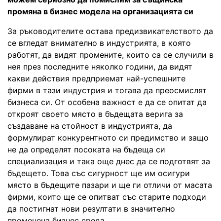
промяна в бизнес модела на организацията си
За ръководителите остава предизвикателството да
се вгледат внимателно в индустрията, в която
работят, да видят промените, които са се случили в
нея през последните няколко години, да видят
какви действия предприемат най-успешните
фирми в тази индустрия и тогава да преосмислят
бизнеса си. От особена важност е да се опитат да
откроят своето място в бъдещата верига за
създаване на стойност в индустрията, да
формулират конкурентното си предимство и защо
не да определят посоката на бъдеща си
специализация и така още днес да се подготвят за
бъдещето. Това със сигурност ще им осигури
място в бъдещите пазари и ще ги отличи от масата
фирми, които ще се опитват със старите подходи
да постигнат нови резултати в значително
променена бизнес среда.