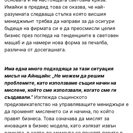
Имайки в предвид това се оказва, че най-
разумната следваща стъпка която висшия
мениджмънт трябва да направи за да осигури
бъдеще на фирмата си е да преосмисли целия
бизнес през погледа на тенденциите в световен
мащаб и да намери нова форма за печалба,
различна от досегашната.
Има една много подходяща за тази ситуация
мисъл на Айнщайн: „Не можем да решим
проблемите, като използваме същия начин на
мислене, който сме използвали, когато сме ги
създавали.”
Изглежда същинското
предизвикателство на управляващите мениджъри е
да променят мисленето си и начина, по който
правят бизнеса. Това означава да мислят за
иновация в бизнес модела, като излязат извън
рамката, в която до момента се печелят парите в