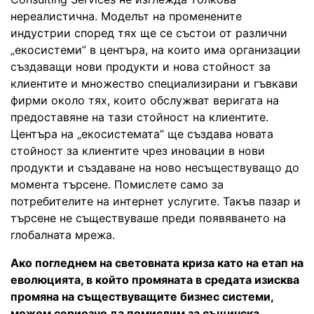
нереалистична. Моделът на променените
индустрии според тях ще се състои от различни
„екосистеми” в центъра, на които има организации
създаващи нови продукти и нова стойност за
клиентите и множество специализирани и гъвкави
фирми около тях, които обслужват веригата на
предоставяне на тази стойност на клиентите.
Центъра на „екосистемата” ще създава новата
стойност за клиентите чрез иновации в нови
продукти и създаване на ново несъществуващо до
момента търсене. Помислете само за
потребителите на интернет услугите. Такъв пазар и
търсене не съществуваше преди появяването на
глобалната мрежа.
Ако погледнем на световната криза като на етап на
еволюцията, в който промяната в средата изисква
промяна на съществуващите бизнес системи,
можем сериозно да помислим за същинска