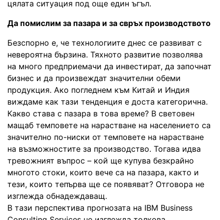
цялата ситуация под още един ъгъл.
Да помислим за пазара и за свръх производството
Безспорно е, че технологиите днес се развиват с
невероятна бързина. Тяхното развитие позволява
на много предприемачи да инвестират, да започнат
бизнес и да произвеждат значителни обеми
продукция. Ако погледнем към Китай и Индия
виждаме как тази тенденция е доста категорична.
Какво става с пазара в това време? В световен
мащаб темповете на нарастване на населението са
значително по-ниски от темповете на нарастване
на възможностите за производство. Тогава идва
тревожният въпрос – кой ще купува безкрайно
многото стоки, които вече са на пазара, както и
тези, които тепърва ще се появяват? Отговора не
изглежда обнадеждаващ.
В тази перспектива прогнозата на IBM Business
Consulting Services не изглежда толкова