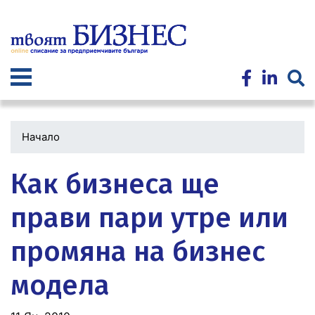
Премини
към
основното
съдържание
Начало
Как бизнеса ще
прави пари утре или
промяна на бизнес
модела