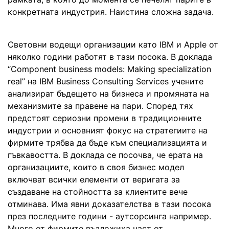
конкретната индустрия. Наистина сложна задача.
Световни водещи организации като IBM и Apple от
няколко години работят в тази посока. В доклада
“Component business models: Making specialization
real” на IBM Business Consulting Services учените
анализират бъдещето на бизнеса и промяната на
механизмите за правене на пари. Според тях
предстоят сериозни промени в традиционните
индустрии и основният фокус на стратегиите на
фирмите трябва да бъде към специализацията и
гъвкавостта. В доклада се посочва, че ерата на
организациите, които в своя бизнес модел
включват всички елементи от веригата за
създаване на стойността за клиентите вече
отминава. Има явни доказателства в тази посока
през последните години - аутсорсинга например.
Много от фирмите възложиха част от