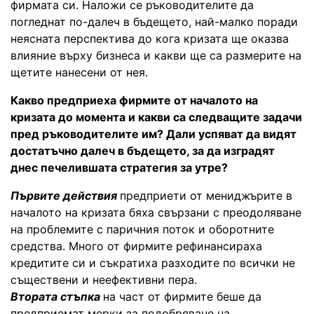
фирмата си. Наложи се ръководителите да
погледнат по-далеч в бъдещето, най-малко поради
неясната перспектива до кога кризата ще оказва
влияние върху бизнеса и какви ще са размерите на
щетите нанесени от нея.
Какво предприеха фирмите от началото на
кризата до момента и какви са следващите задачи
пред ръководителите им? Дали успяват да видят
достатъчно далеч в бъдещето, за да изградят
днес печелившата стратегия за утре?
Първите действия
предприети от мениджърите в
началото на кризата бяха свързани с преодоляване
на проблемите с паричния поток и оборотните
средства. Много от фирмите рефинансираха
кредитите си и съкратиха разходите по всички не
съществени и неефективни пера.
Втората стъпка
на част от фирмите беше да
предприемат мерки за подобряване на