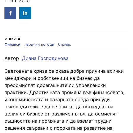
11 Ян. 2010
Facebook
Linked
in
етикети
Финанси
парични потоци
бизнес
Автор
Диана Господинова
Световната криза се оказа добра причина всички
мениджъри и собственици на бизнес да
преосмислят досегашните си управленски
практики. Драстичната промяна във финансовата,
икономическата и пазарната среда принуди
ръководителите да се опитат да погледнат на
целия си бизнес от различен ъгъл, да осмислят
същността на промяната и да вземат трудни
решения свързани с посоката на развитие на