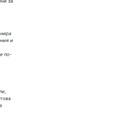
ини за
анира
ения и
е по-
ли,
 това
е