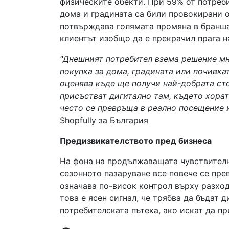
физическите обекти. При 59% от потреби
дома и градината са били провокирани 
потвърждава голямата промяна в бранша 
клиентът изобщо да е прекрачил прага н
"Днешният потребител взема решение мн
покупка за дома, градината или почивка
оценява къде ще получи най-добрата сто
присъстват дигитално там, където хора
често се превръща в реално посещение и
Shopfully за България
Предизвикателството пред бизнеса
На фона на продължаващата чувствителн
сезонното пазаруване все повече се пре
означава по-висок контрол върху разхо
това е ясен сигнал, че трябва да бъдат
потребителската пътека, ако искат да пр