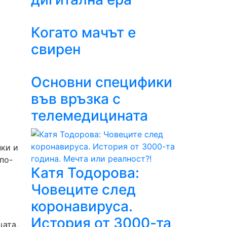
Когато мачът е
свирен
Основни специфики
във връзка с
телемедицината
пки и
по-
Катя Тодорова:
Човеците след
коронавируса.
История от 3000-та
щата,