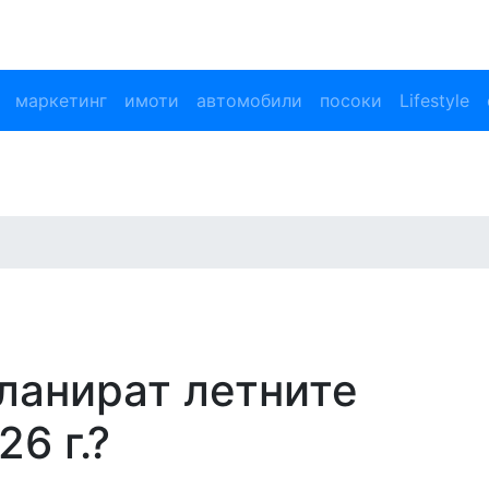
маркетинг
имоти
автомобили
посоки
Lifestyle
ланират летните
6 г.?