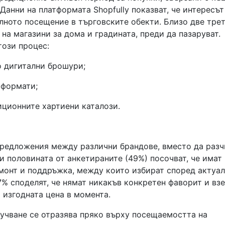
Данни на платформата Shopfully показват, че интересът
лното посещение в търговските обекти. Близо две трет
на магазини за дома и градината, преди да пазаруват.
този процес:
о дигитални брошури;
 формати;
иционните хартиени каталози.
предложения между различни брандове, вместо да разч
и половината от анкетираните (49%) посочват, че имат
монт и поддръжка, между които избират според актуа
% споделят, че нямат никакъв конкретен фаворит и вз
 изгодната цена в момента.
учване се отразява пряко върху посещаемостта на