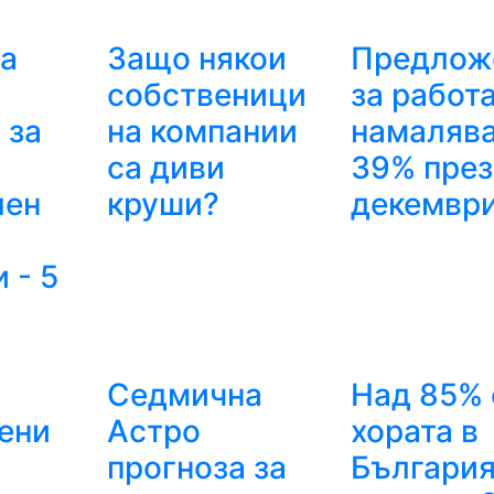
а
Защо някои
Предлож
собственици
за работ
 за
на компании
намалява
са диви
39% през
лен
круши?
декемвр
 - 5
Седмична
Над 85% 
ени
Астро
хората в
прогноза за
Българи