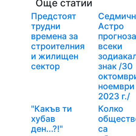
Още статии
Предстоят
Седмичн
трудни
Астро
времена за
прогноза
строителния
всеки
и жилищен
зодиака
сектор
знак /30
октомври
ноември
2023 г./
"Какъв ти
Колко
хубав
обществ
ден...?!"
са