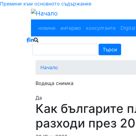
Премини към основното съдържание
Main navigation
новини
интервю
консултанти
Digital
Търси
Търси
Начало
Водеща снимка
Да
Как българите п
разходи през 202