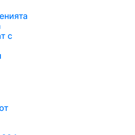
енията
а
т с
и
от
я