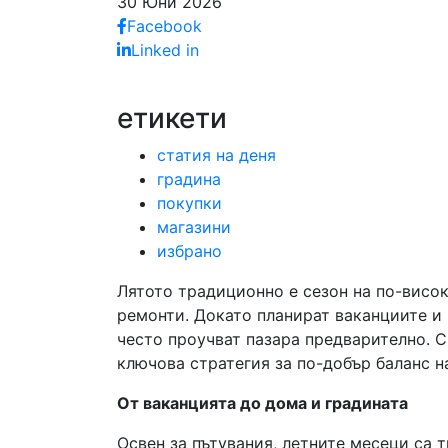
30 Юни 2026
Facebook
Linked in
етикети
статия на деня
градина
покупки
магазини
избрано
Лятото традиционно е сезон на по-висок
ремонти. Докато планират ваканциите и 
често проучват пазара предварително. 
ключова стратегия за по-добър баланс н
От ваканцията до дома и градината
Освен за пътувания, летните месеци са 