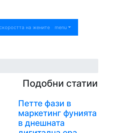
скоростта на жените
menu
Подобни статии
Петте фази в
маркетинг фунията
в днешната
дигитална ера