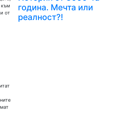
година. Мечта или
 към
и от
реалност?!
итат
лните
емат