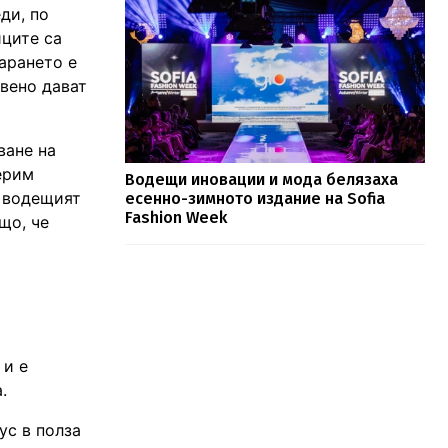
ди, по
иците са
арането е
овено дават
ване на
ерим
Водещи иновации и мода белязаха
а водещият
есенно-зимното издание на Sofia
Fashion Week
що, че
 и е
.
ус в полза