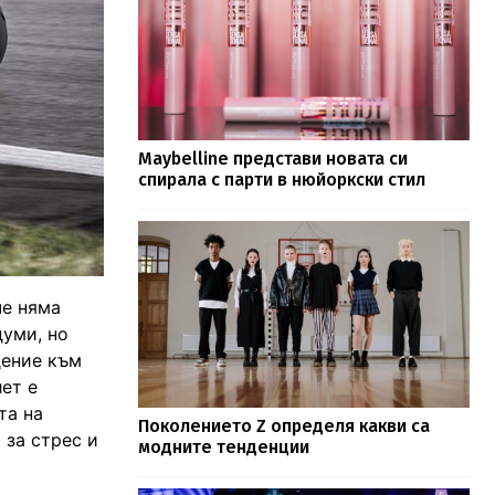
Maybelline представи новата си
спирала с парти в нюйоркски стил
че няма
думи, но
дение към
ет е
та на
Поколението Z определя какви са
 за стрес и
модните тенденции