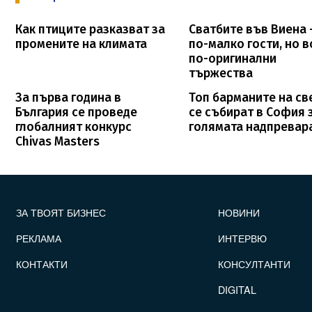
Как птиците разказват за
Сватбите във Виена 
промените на климата
по-малко гости, но в
по-оригинални
тържества
За първа година в
Топ барманите на св
България се проведе
се събират в София 
глобалният конкурс
голямата надпревар
Chivas Masters
FOOTER_STATII
ЗА ТВОЯТ БИЗНЕС
НОВИНИ
РЕКЛАМА
ИНТЕРВЮ
КОНТАКТИ
КОНСУЛТАНТИ
DIGITAL