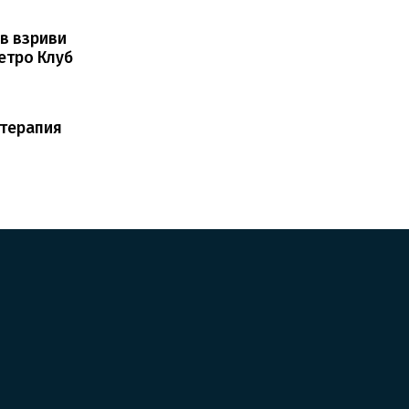
в взриви
етро Клуб
 терапия