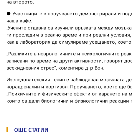
на второто.
● Участниците в проучването демонстрирали и подо
чаша кафе.
„Учените отдавна са изучили връзката между мозък
ги проследим в реално време и при реални условия,
как в лаборатория да симулираме усещането, което 
„Разликите в неврологичните и психологичните реак
записани по време на други активности, говорят дос
всекидневния стрес“, коментира д-р Вон.
Изследователският екип е наблюдавал мозъчната дей
норадреналин и кортизол. Проучването, което ще бъ
„Психичните и физическите ефекти от карането на м
които са дали биологични и физиологични реакции 
ОЩЕ СТАТИИ