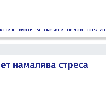
Премини
към
основното
съдържание
КЕТИНГ
ИМОТИ
АВТОМОБИЛИ
ПОСОКИ
LIFESTYL
ет намалява стреса