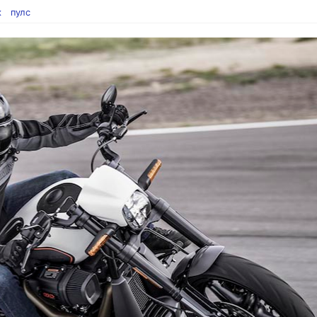
к
пулс