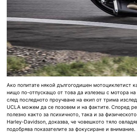
Ако попитате някой дългогодишен мотоциклетист как
нищо по-отпускащо от това да излезеш с мотора на п
след последното проучване на екип от трима изсле
UCLA можем да се позовем и на фактите. Според ре
полезно както за психичното, така и за физическот
Harley-Davidson, доказва, че човешкото тяло овлад
подобрява показателите за фокусиране и внимание.