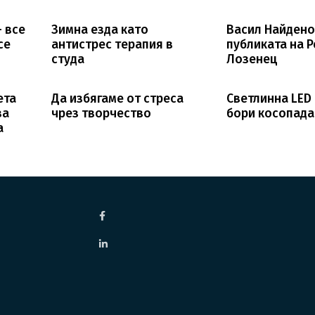
- все
Зимна езда като
Васил Найдено
се
антистрес терапия в
публиката на Р
студа
Лозенец
ета
Да избягаме от стреса
Светлинна LED
за
чрез творчество
бори косопада
а