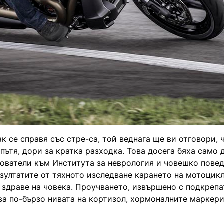
 се справя със стре-са, той веднага ще ви отговори, 
ътя, дори за кратка разходка. Това досега бяха само 
дователи към Института за неврология и човешко пове
зултатите от тяхното изследване карането на мотоцикл
о здраве на човека. Проучването, извършено с подкрепа
ява по-бързо нивата на кортизол, хормоналните маркери