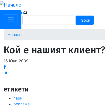
Премини
към
основното
Търси
Търси
съдържание
Начало
Кой е нашият клиент?
16 Юни 2009
Facebook
Linked
in
етикети
пари
реклама