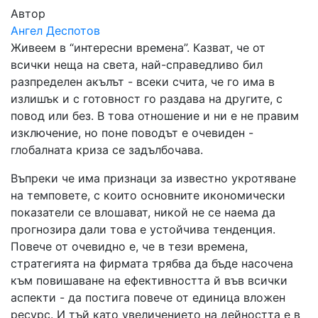
Автор
Ангел Деспотов
Живеем в “интересни времена”. Казват, че от
всички неща на света, най-справедливо бил
разпределен акълът - всеки счита, че го има в
излишък и с готовност го раздава на другите, с
повод или без. В това отношение и ни е не правим
изключение, но поне поводът е очевиден -
глобалната криза се задълбочава.
Въпреки че има признаци за известно укротяване
на темповете, с които основните икономически
показатели се влошават, никой не се наема да
прогнозира дали това е устойчива тенденция.
Повече от очевидно е, че в тези времена,
стратегията на фирмата трябва да бъде насочена
към повишаване на ефективността й във всички
аспекти - да постига повече от единица вложен
ресурс. И тъй като увеличението на дейността е в