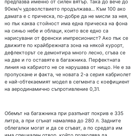
предпазва именно от силен вятър. Така до вече до
90км/ч удоволствието продължава... Към 100 ако
дамата е с прическа, по-добре да не мисли за нея,
но пък каква стойност има една прическа на фона
на синьо небе и облаци, които все едно са
нарисувани от френски импресионист? Ако пък се
движите по крайбрежната зона на някой курорт,
дефлекторът се демонтира много лесно, сгъва се
на две и го оставяте в багажника. Перфектната
линия на кабриото не се нарушава от нищо. Не е за
пропускане и факта, че новата 2-а серия кабриолет
е най-обтекаемият модел в сегмента с коефициент
на аеродинамично съпротивление 0,31.
Обемът на багажника при разпънат покрив е 335
литра, а при сгънат намалява до 280 л. Задните
облегалки могат и да се сгъват, а по средата им
има специален отвор, който позволява да