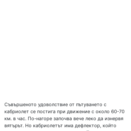
Съвършеното удоволствие от пътуването с
кабриолет се постига при движение с около 60-70
км. в час. По-нагоре започва вече леко да изнервя
вятърът. Но кабриолетът има дефлектор, който