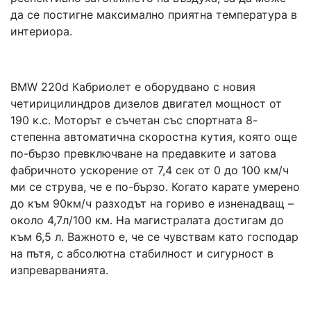
да се постигне максимално приятна температура в
интериора.
BMW 220d Кабриолет е оборудвано с новия
четирицилиндров дизелов двигател мощност от
190 к.с. Моторът е съчетан със спортната 8-
степенна автоматична скоростна кутия, която още
по-бързо превключване на предавките и затова
фабричното ускорение от 7,4 сек от 0 до 100 км/ч
ми се струва, че е по-бързо. Когато карате умерено
до към 90км/ч разходът на гориво е изненадващ –
около 4,7л/100 км. На магистралата достигам до
към 6,5 л. Важното е, че се чувствам като господар
на пътя, с абсолютна стабилност и сигурност в
изпреварванията.