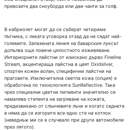
превозите два сноуборда или две чанти за голф.
В кабриолет могат да се съберат четирима
пътника, с леката уговорка отзад да не сядат най-
големите. Запазената линия на баварския луксът
допълва още повече цялостното изживяване.
Интериорните лайстни от изискано дърво Fineline
Stream, акцентираща лайстна в цвят Oxidsilver,
спортен кожен волан, специфични лайстни на
праговете. Изключителна светла кожа (опция) е
обработена по технологията SunReflective. Така
чрез специални цветни пигменти значително се
намалява степента на загряване на кожата,
предизвикано от слънчевите лъчи и когато седнете
в няма да се изгорите все едно сте на котлон
(неведнъж ми се е случвало при други автомобили
през лятото).