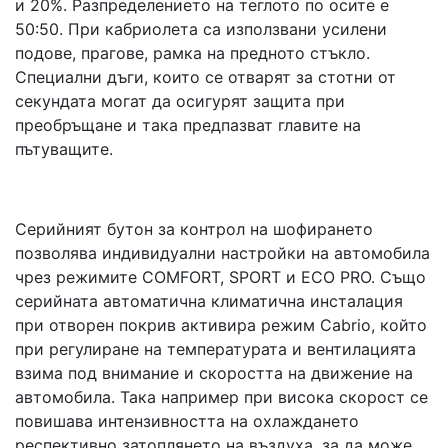
и 20%. Разпределението на теглото по осите е
50:50. При кабриолета са използвани усилени
подове, прагове, рамка на предното стъкло.
Специални дъги, които се отварят за стотни от
секундата могат да осигурят защита при
преобръщане и така предпазват главите на
пътуващите.
Серийният бутон за контрол на шофирането
позволява индивидуални настройки на автомобила
чрез режимите COMFORT, SPORT и ECO PRO. Също
серийната автоматична климатична инсталация
при отворен покрив активира режим Cabrio, който
при регулиране на температурата и вентилацията
взима под внимание и скоростта на движение на
автомобила. Така например при висока скорост се
повишава интензивността на охлаждането
респективно затоплянето на въздуха, за да може