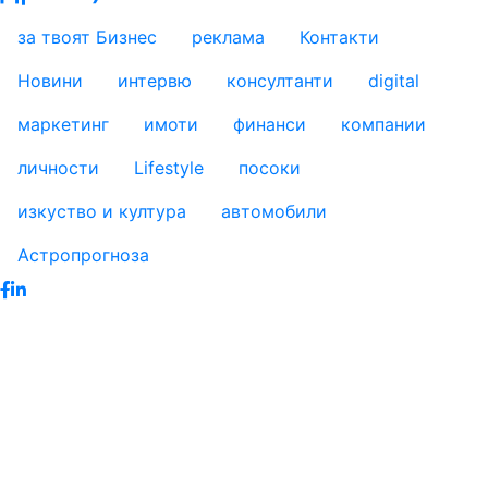
за твоят Бизнес
реклама
Контакти
footer_statii
Новини
интервю
консултанти
digital
маркетинг
имоти
финанси
компании
личности
Lifestyle
посоки
изкуство и култура
автомобили
Астропрогноза