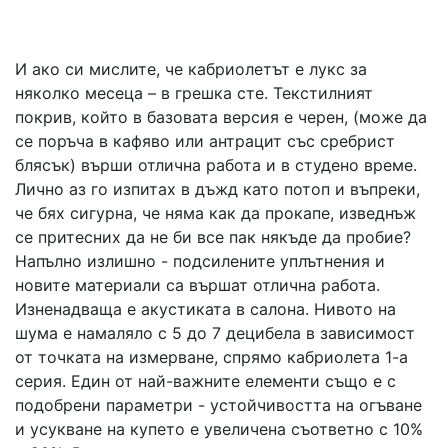
И ако си мислите, че кабриолетът е лукс за
няколко месеца – в грешка сте. Текстилният
покрив, който в базовата версия е черен, (може да
се поръча в кафяво или антрацит със сребрист
блясък) върши отлична работа и в студено време.
Лично аз го изпитах в дъжд като потоп и въпреки,
че бях сигурна, че няма как да прокапе, изведнъж
се притесних да не би все пак някъде да пробие?
Напълно излишно - подсилените уплътнения и
новите материали са вършат отлична работа.
Изненадваща е акустиката в салона. Нивото на
шума е намаляло с 5 до 7 децибела в зависимост
от точката на измерване, спрямо кабриолета 1-а
серия. Един от най-важните елементи също е с
подобрени параметри - устойчивостта на огъване
и усукване на купето е увеличена съответно с 10%