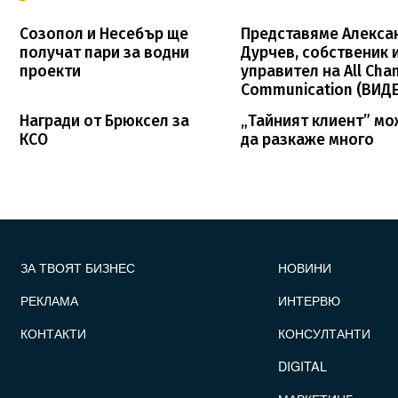
Созопол и Несебър ще
Представяме Алекса
получат пари за водни
Дурчев, собственик 
проекти
управител на All Cha
Communication (ВИД
Награди от Брюксел за
„Тайният клиент” м
КСО
да разкаже много
FOOTER_STATII
ЗА ТВОЯТ БИЗНЕС
НОВИНИ
РЕКЛАМА
ИНТЕРВЮ
КОНТАКТИ
КОНСУЛТАНТИ
DIGITAL