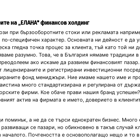
ите на „ЕЛАНА"
финансов холдинг
този при бързооборотните стоки или рекламата наприм
а по-специфичен характер. Основната ни дейност е да 
ска гледна точка процес за клиента, тъй като той ни 
ляваме разумно. Това, че в България нямаме традиции в
 преодолеем ако искаме да развием финансовият пазар.
от лицензираните и регистрирани инвестиционни посре
нзираните фонд мениджъри. Ние имаме нашето име и п
 наистина много стандартизирана и регулирана от държа
торските фирми. Кое обаче прави нашия бранд успешен?
овният актив на фирмата е името, доверието в клиенти
и поминък, а не да се търси еднократен бизнес. Много 
 развиващи се пазари, но обикновено в такъв случай к
в началото. Почтеността е основополагащо нещо и то 