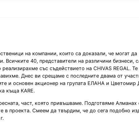
твеници на компании, които са доказали, че могат да
и. Всичките 40, представители на различини бизнеси, с
о реализирахме със съдействието на CHIVAS REGAL. Те
ставихме. Днес ви срещаме с последните двама от участ
ите и основен акционер на групата ЕЛАНА и Цветомир 
ка къща КАRE.
ресната, част, която привъшваме. Подготвяме Алманах
е в проекта. Смеем да твърдим, че до сега подобно из
г.