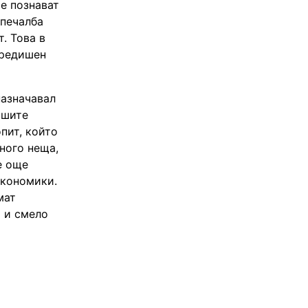
те познават
 печалба
. Това в
предишен
назначавал
сшите
опит, който
ного неща,
е още
икономики.
мат
а и смело