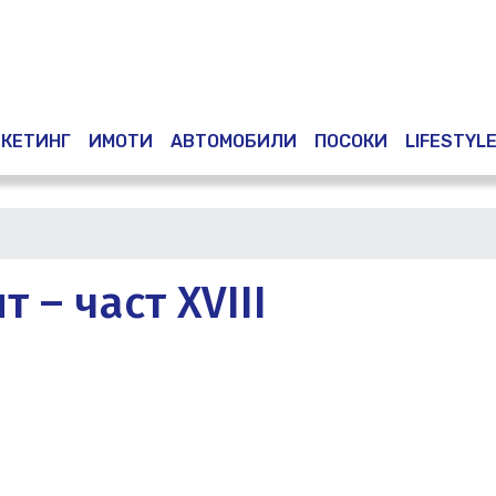
Премини
към
основното
съдържание
КЕТИНГ
ИМОТИ
АВТОМОБИЛИ
ПОСОКИ
LIFESTYL
– част XVIII