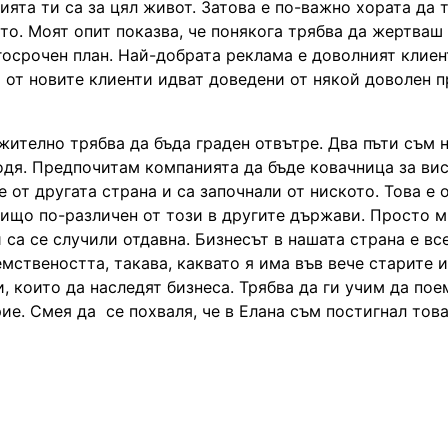
ията ти са за цял живот. Затова е по-важно хората да 
то. Моят опит показва, че понякога трябва да жертваш
госрочен план. Най-добрата реклама е доволният клиент
% от новите клиенти идват доведени от някой доволен 
ително трябва да бъда граден отвътре. Два пъти съм 
бодя. Предпочитам компанията да бъде ковачница за ви
 от другата страна и са започнали от ниското. Това е 
 нищо по-различен от този в другите държави. Просто м
и са се случили отдавна. Бизнесът в нашата страна е вс
емствеността, такава, каквато я има във вече старите 
, които да наследят бизнеса. Трябва да ги учим да пое
ие. Смея да се похваля, че в Елана съм постигнал тов