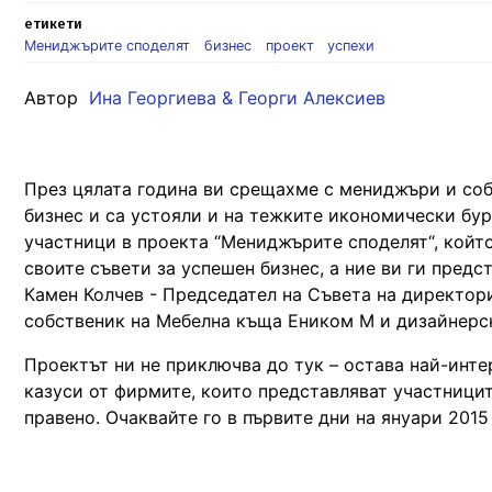
етикети
Мениджърите споделят
бизнес
проект
успехи
Автор
Ина Георгиева & Георги Алексиев
През цялата година ви срещахме с мениджъри и собс
бизнес и са устояли и на тежките икономически бур
участници в проекта “Мениджърите споделят“, койт
своите съвети за успешен бизнес, а ние ви ги пред
Камен Колчев - Председател на Съвета на директор
собственик на Мебелна къща Еником М и дизайнерс
Проектът ни не приключва до тук – остава най-инте
казуси от фирмите, които представляват участницит
правено. Очаквайте го в първите дни на януари 2015 