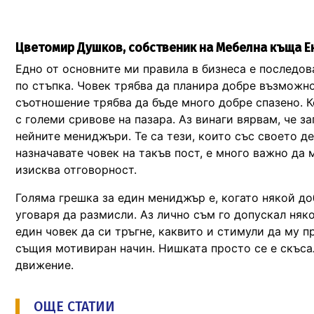
Цветомир Душков, собственик на Мебелна къща Е
Едно от основните ми правила в бизнеса е последов
по стъпка. Човек трябва да планира добре възможно
съотношение трябва да бъде много добре спазено. К
с големи сривове на пазара. Аз винаги вярвам, че з
нейните мениджъри. Те са тези, които със своето д
назначавате човек на такъв пост, е много важно да 
изисква отговорност.
Голяма грешка за един мениджър е, когато някой до
уговаря да размисли. Аз лично съм го допускал няк
един човек да си тръгне, каквито и стимули да му п
същия мотивиран начин. Нишката просто се е скъсал
движение.
ОЩЕ СТАТИИ