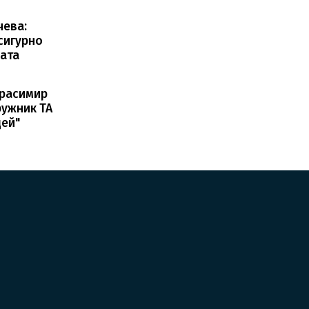
чева:
сигурно
ата
Красимир
ружник ТА
дей"