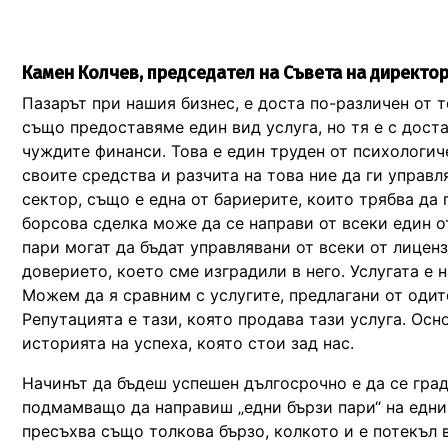
Камен Колчев, председател на Съвета на директор
Пазарът при нашия бизнес, е доста по-различен от 
също предоставяме един вид услуга, но тя е с дост
чуждите финанси. Това е един труден от психологиче
своите средства и разчита на това ние да ги управ
сектор, също е една от бариерите, които трябва да
борсова сделка може да се направи от всеки един 
пари могат да бъдат управлявани от всеки от лице
доверието, което сме изградили в него. Услугата е
Можем да я сравним с услугите, предлагани от оди
Репутацията е тази, която продава тази услуга. Осн
историята на успеха, която стои зад нас.
Начинът да бъдеш успешен дългосрочно е да се град
подмамващо да направиш „едни бързи пари“ на едни
пресъхва също толкова бързо, колкото и е потекъл 