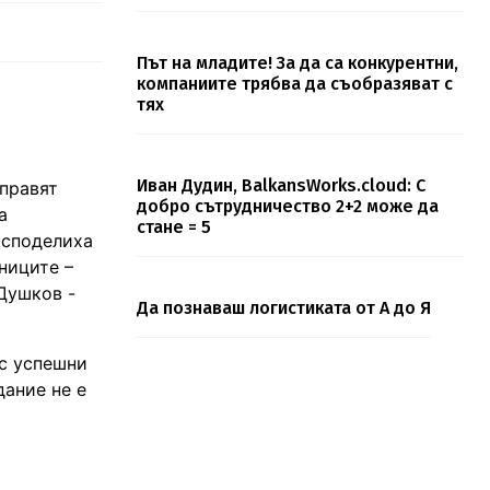
Път на младите! За да са конкурентни,
компаниите трябва да съобразяват с
тях
Иван Дудин, BalkansWorks.cloud: С
 правят
добро сътрудничество 2+2 може да
а
стане = 5
 споделиха
ниците –
Душков -
Да познаваш логистиката от А до Я
 с успешни
дание не е