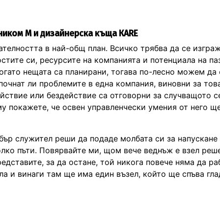
ником М и дизайнерска къща КАRE
ателността в най-общ план. Всичко трябва да се изгра
стите си, ресурсите на компанията и потенциала на па
огато нещата са планирани, тогава по-лесно можем да
апочнат ли проблемите в една компания, виновни за тов
ействие или бездействие са отговорни за случващото се
му покажете, че освен управленчески умения от него щ
бър служител реши да подаде молбата си за напускане 
олко пъти. Повярвайте ми, щом вече веднъж е взел реш
редставите, за да остане, той никога повече няма да ра
а и винаги там ще има един възел, който ще спъва гл