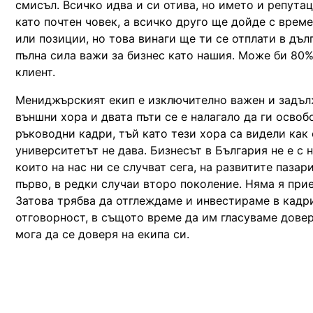
смисъл. Всичко идва и си отива, но името и репутац
като почтен човек, а всичко друго ще дойде с време
или позиции, но това винаги ще ти се отплати в дъл
пълна сила важи за бизнес като нашия. Може би 80
клиент.
Мениджърският екип е изключително важен и задълж
външни хора и двата пъти се е налагало да ги осво
ръководни кадри, тъй като тези хора са видели как е
университетът не дава. Бизнесът в България не е с
които на нас ни се случват сега, на развитите пазар
първо, в редки случаи второ поколение. Няма я при
Затова трябва да отглеждаме и инвестираме в кадри
отговорност, в същото време да им гласуваме довер
мога да се доверя на екипа си.