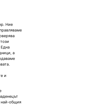
ер. Ние
управляваме
доверява
 този
 Една
дници, а
родаваме
вата.
те и
е
ладенецът
в най-общия