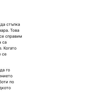
жда стъпка
зара. Това
 се справим
а са
. Когато
е се
да го
ението
боти по
адкото