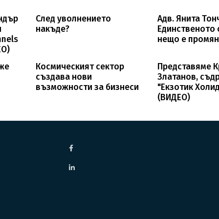
ндър
След уволнението
Адв. Янита Тон
и
накъде?
Единственото 
nnels
нещо е промян
ЕО)
оже
Космическият сектор
Представяме 
създава нови
Златанов, съд
възможности за бизнеси
"Екзотик Холи
(ВИДЕО)